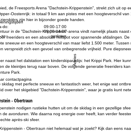
bied, de Freesports Arena "Dachstein-Krippenstein", strekt zich uit op
pper-Oostenrijk: in totaal 9 km aan pistes met een hoogteverschil van
zierskiërs zijn hier in bijzonder goede handen.
eningstijden
-do:
09:00-17:00
ntuur in de "Dachstein-Krippenstein"-arena vindt namelijk plaats naast
09:00-14:00
-zo:
gesloten
or freeriders en een absolute hotspot voor spannende afdalingen. De 
e sneeuw en een hoogteverschil van maar liefst 1.500 meter. Tussen ro
en verspreidt zich een gevoel van onbegrensde vrijheid. Pure diepsnee
Advies
 er naast het dalstation een kinderskiparadijs: het Krippi Park. Hier k
gen de kleintjes terug naar boven. De volgende generatie freeriders ka
nture Park.
ar contactpagina
 skidag met perfecte sneeuw en fantastisch weer, het enige wat ontbreek
id over het skigebied "Dachstein-Krippenstein", waar je gratis kunt net
nstein - Obertraun
nstein nodigen rustieke hutten uit om de skidag in een gezellige sfeer
 in de avonduren. Wie daarna nog energie over heeft, kan verder feeste
echte après-ski sfeer.
 Krippenstein - Obertraun niet helemaal wat je zoekt? Kijk dan eens naa