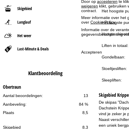
Door op
accepteren
te kli
weigeren
klikt, gebruiken 
Skigebied
t
contract.
Het hoogste pu
Meer informatie over het g
Langlauf
p
over
Cookie-Policy
.
Het laagste pun
Informatie over de verantw
a
Hoogte skioord
gegevensbescherming vin
Het weer
Liften in totaal:
g
Last-Minute & Deals
Accepteren
Gondelbaan:
i
Stoeltjesliften:
n
Klantbeoordeling
Sleepliften:
a
Obertraun
Skigebied
Krippe
Aantal beoordelingen:
13
De skipas "Dachs
Aanbeveling:
84 %
Dachstein Krippe
Plaats
8,5
vind je zeker je 
Naast verschille
een uniek bergpa
Skigebied
8,3