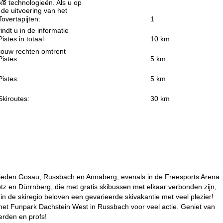
jke technologieën. Als u op
 de uitvoering van het
Tovertapijten:
1
indt u in de informatie
Pistes in totaal:
10 km
 jouw rechten omtrent
Pistes:
5 km
Pistes:
5 km
Skiroutes:
30 km
igebieden Gosau, Russbach en Annaberg, evenals in de Freesports Arena
z en Dürrnberg, die met gratis skibussen met elkaar verbonden zijn,
n in de skiregio beloven een gevarieerde skivakantie met veel plezier!
k het Funpark Dachstein West in Russbach voor veel actie. Geniet van
erden en profs!