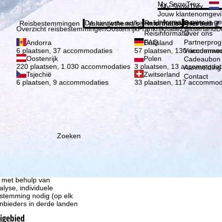
Kies 
My SnowTrex
My SnowTrex
Aanmelden
Jouw klantenomgevi
informatie over je g
De nieuwste artikelen in ons magazine
Reisinformatie
Over ons
Reisbestemmingen
Vakantiethema's
Informatie
Het bedrijf
Overzicht reisbestemmingen
Oostenrijk
Frankrijk
Italië
Zwitserland
D
Reisinformatie
Over ons
FAQ
Partnerpro
Andorra
Duitsland
Vriendenwer
6 plaatsen, 37 accommodaties
57 plaatsen, 130 accommod
Oostenrijk
Polen
Cadeaubon
220 plaatsen, 1.030 accommodaties
3 plaatsen, 13 accommodat
Aanmelding 
Tsjechië
Zwitserland
Contact
6 plaatsen, 9 accommodaties
33 plaatsen, 117 accommod
Zoeken
ie wij, TravelTrex GmbH,
n met behulp van
lyse, individuele
estemming nodig (op elk
nbieders in derde landen
kigebied