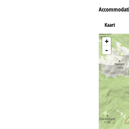
Accommodatie
Kaart
+
-