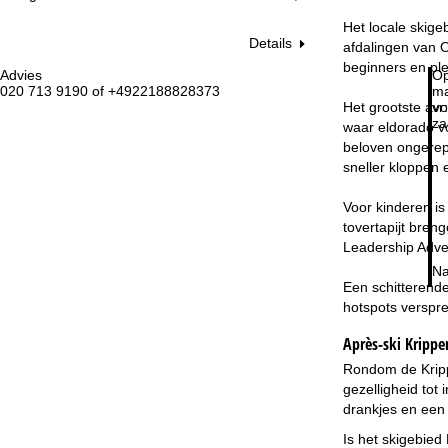
Het locale skige
Details
afdalingen van O
beginners en ple
Advies
Op
020 713 9190 of +4922188828373
ma
Het grootste avo
vr:
za
waar eldorado vo
beloven ongerept
sneller kloppen 
Voor kinderen is
tovertapijt bren
Leadership Adve
Na
Een schitterende
hotspots verspre
Après-ski Krippe
Rondom de Krippe
gezelligheid tot
drankjes en een 
Is het skigebied