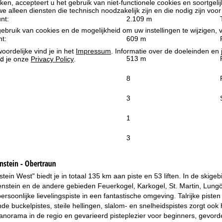
kken, accepteert u het gebruik van niet-functionele cookies en soortgeli
we alleen diensten die technisch noodzakelijk zijn en die nodig zijn voor
nt:
2.109 m
ebruik van cookies en de mogelijkheid om uw instellingen te wijzigen, v
t:
609 m
oordelijke vind je in het
Impressum
. Informatie over de doeleinden en
:
513 m
d je onze
Privacy Policy
.
8
3
1
3
nstein - Obertraun
tein West" biedt je in totaal 135 km aan piste en 53 liften. In de sk
nstein en de andere gebieden Feuerkogel, Karkogel, St. Martin, Lungöt
persoonlijke lievelingspiste in een fantastische omgeving. Talrijke piste
nde buckelpistes, steile hellingen, slalom- en snelheidspistes zorgt oo
norama in de regio en gevarieerd pisteplezier voor beginners, gevord