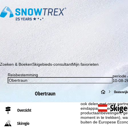
Schrijf je in voor onze nieuwsbrief en wees als eerste op de hoo
Zoeken & Boeken
Skigebieds-consultant
Mijn favorieten
Reisbestemming
periode 
10-08-26
S
Oostenrijk
Cookie-informatie
Obertraun
Om onze website te optima
t
ook delen met onze partne
Skig
eindapparaat- en browserin
Overzicht
productaanbevelingen, geï
a
moment in te trekken), w
buiten de Europese Econom
Skiregio
r