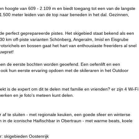
 een hoogte van 609 - 2.109 m en biedt toegang tot een van de langste
 1.500 meter leiden van de top naar beneden in het dal. Gezinnen,
 de perfect geprepareerde pistes. Het skigebied staat bekend als een
30 km off-piste varianten Schönberg, Angeralm, Imisl en Eisgrube
tsrichels en bossen gaat het hart van enthousiaste freeriders al snel
uwpret!
unnen de eerste bochten worden geoefend. Een oefenlift en een
n ook hun eerste ervaring opdoen met de skileraren in het Outdoor
t is de expert om dit te delen met familie en vrienden? er zijn 4 Wi-Fi
werken en je foto's meteen kunt delen.
 af te sluiten - met regionale keuken, een goede sfeer en winterse
n in de iconische Haifischbar in Obertraun - met warme beats, koele
r:
skigebieden Oostenrijk