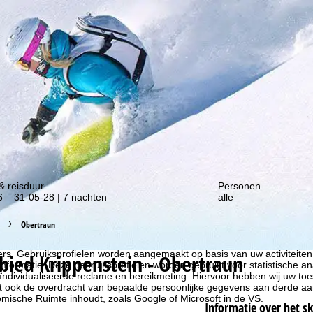
gte van onze kortingsacties!
& reisduur
Personen
 – 31-05-28 | 7 nachten
alle
Obertraun
liseren, gebruiken we cookies om gebruiksinformatie te verzamelen, d
rs. Gebruiksprofielen worden aangemaakt op basis van uw activiteite
ebied
Krippenstein - Obertraun
formatie. Deze gebruiksprofielen worden gebruikt voor statistische ana
ndividualiseerde reclame en bereikmeting. Hiervoor hebben wij uw to
at ook de overdracht van bepaalde persoonlijke gegevens aan derde aa
ische Ruimte inhoudt, zoals Google of Microsoft in de VS.
Informatie over het s