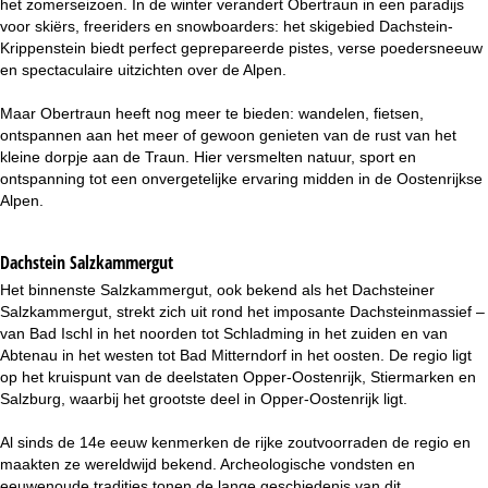
het zomerseizoen. In de winter verandert Obertraun in een paradijs
i
voor skiërs, freeriders en snowboarders: het skigebied Dachstein-
Krippenstein biedt perfect geprepareerde pistes, verse poedersneeuw
n
en spectaculaire uitzichten over de Alpen.
a
Maar Obertraun heeft nog meer te bieden: wandelen, fietsen,
ontspannen aan het meer of gewoon genieten van de rust van het
kleine dorpje aan de Traun. Hier versmelten natuur, sport en
ontspanning tot een onvergetelijke ervaring midden in de Oostenrijkse
Alpen.
Dachstein Salzkammergut
Het binnenste Salzkammergut, ook bekend als het Dachsteiner
Salzkammergut, strekt zich uit rond het imposante Dachsteinmassief –
van Bad Ischl in het noorden tot Schladming in het zuiden en van
Abtenau in het westen tot Bad Mitterndorf in het oosten. De regio ligt
op het kruispunt van de deelstaten Opper-Oostenrijk, Stiermarken en
Salzburg, waarbij het grootste deel in Opper-Oostenrijk ligt.
Al sinds de 14e eeuw kenmerken de rijke zoutvoorraden de regio en
maakten ze wereldwijd bekend. Archeologische vondsten en
eeuwenoude tradities tonen de lange geschiedenis van dit