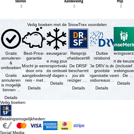
Sterren
Aanbeveling
Prijs
Veilig boeken met de SnowTrex voordelen
Gratis
Best-Price-
Sneeuwgarantie
Reisprijs
Reisannuleringsver
Duitse
annuleren
garantie
zekerheidscertificaat
reisbond
Je mag jouw
Je hebt de keuze
&
Mocht je een
wintersportvakantie
De DRSF
De DRV is de
(inclusief
omboeken
door ons
gratis omboeken
beschermt
grootste
reisonderbrekingsve
Gratis
aangeboden
als vijf dagen voor
jou als
organisatie van
en . De …
annuleren
reis - met
de …
reiziger met
reisbureaus en
Details
Details
is mogelijk
dezelfde
een
reisorganisaties
Details
Details
Details
binnen 5
beschikbaarheid
pakketreis
in Duitsland. …
dagen na
en inbegrepen
of
Details
de
…
gekoppelde
Veilig boeken
:
boeking,
services bij
als jouw
…
vakantie …
Betalingsmogelijkheden
:
Social Media
: