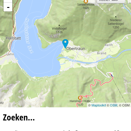
-
©
Maptoolkit
©
OSM
, © OSM
Zoeken…