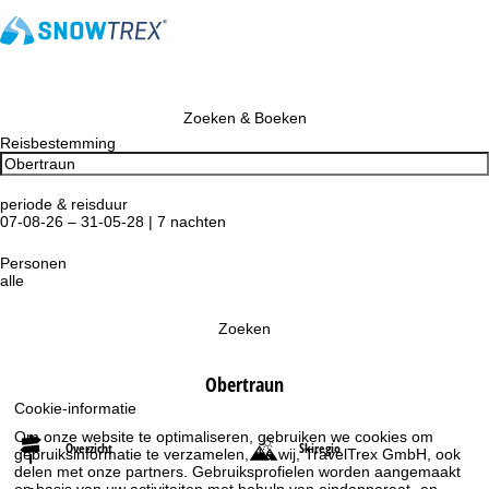
Zoeken & Boeken
Reisbestemming
periode & reisduur
07-08-26 – 31-05-28 | 7 nachten
Personen
alle
Zoeken
Obertraun
Cookie-informatie
Om onze website te optimaliseren, gebruiken we cookies om
Overzicht
Skiregio
gebruiksinformatie te verzamelen, die wij, TravelTrex GmbH, ook
delen met onze partners. Gebruiksprofielen worden aangemaakt