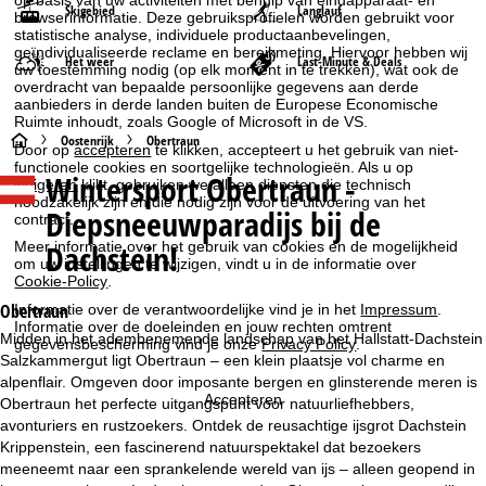
op basis van uw activiteiten met behulp van eindapparaat- en
Skigebied
Langlauf
browserinformatie. Deze gebruiksprofielen worden gebruikt voor
statistische analyse, individuele productaanbevelingen,
geïndividualiseerde reclame en bereikmeting. Hiervoor hebben wij
Het weer
Last-Minute & Deals
uw toestemming nodig (op elk moment in te trekken), wat ook de
overdracht van bepaalde persoonlijke gegevens aan derde
aanbieders in derde landen buiten de Europese Economische
Ruimte inhoudt, zoals Google of Microsoft in de VS.
S
Oostenrijk
Obertraun
Door op
accepteren
te klikken, accepteert u het gebruik van niet-
functionele cookies en soortgelijke technologieën. Als u op
Wintersport
Obertraun -
t
weigeren
klikt, gebruiken we alleen diensten die technisch
noodzakelijk zijn en die nodig zijn voor de uitvoering van het
Diepsneeuwparadijs bij de
contract.
a
Dachstein!
Meer informatie over het gebruik van cookies en de mogelijkheid
om uw instellingen te wijzigen, vindt u in de informatie over
r
Cookie-Policy
.
Obertraun
Informatie over de verantwoordelijke vind je in het
Impressum
.
t
Informatie over de doeleinden en jouw rechten omtrent
Midden in het adembenemende landschap van het Hallstatt-Dachstein
gegevensbescherming vind je onze
Privacy Policy
.
Salzkammergut ligt Obertraun – een klein plaatsje vol charme en
p
alpenflair. Omgeven door imposante bergen en glinsterende meren is
Accepteren
Obertraun het perfecte uitgangspunt voor natuurliefhebbers,
a
avonturiers en rustzoekers. Ontdek de reusachtige ijsgrot Dachstein
Krippenstein, een fascinerend natuurspektakel dat bezoekers
g
meeneemt naar een sprankelende wereld van ijs – alleen geopend in