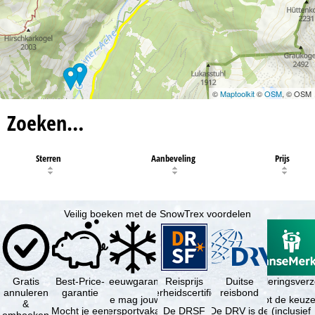
©
Maptoolkit
©
OSM
, © OSM
Zoeken…
Sterren
Aanbeveling
Prijs
Veilig boeken met de SnowTrex voordelen
Gratis
Best-Price-
Sneeuwgarantie
Reisprijs
Reisannuleringsver
Duitse
annuleren
garantie
zekerheidscertificaat
reisbond
Je mag jouw
Je hebt de keuze
&
Mocht je een
wintersportvakantie
De DRSF
De DRV is de
(inclusief