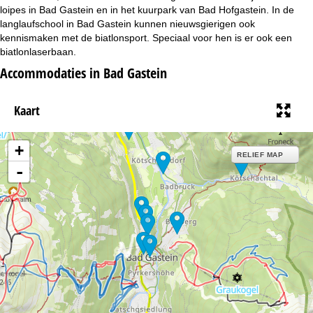
i
loipes in Bad Gastein en in het kuurpark van Bad Hofgastein. In de
langlaufschool in Bad Gastein kunnen nieuwsgierigen ook
n
kennismaken met de biatlonsport. Speciaal voor hen is er ook een
biatlonlaserbaan.
a
Accommodaties in Bad Gastein
Kaart
+
RELIEF MAP
-