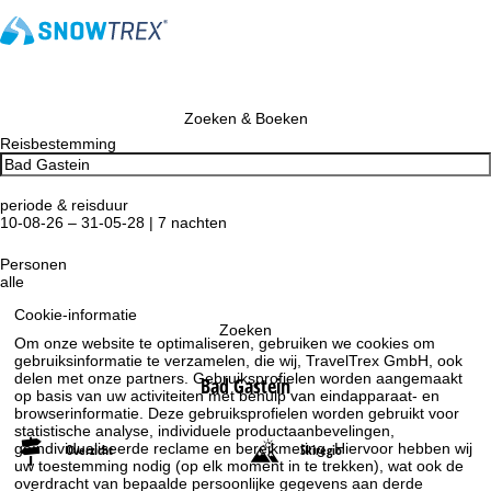
Zoeken & Boeken
Reisbestemming
periode & reisduur
10-08-26 – 31-05-28 | 7 nachten
Personen
alle
Cookie-informatie
Zoeken
Om onze website te optimaliseren, gebruiken we cookies om
gebruiksinformatie te verzamelen, die wij, TravelTrex GmbH, ook
delen met onze partners. Gebruiksprofielen worden aangemaakt
Bad Gastein
op basis van uw activiteiten met behulp van eindapparaat- en
browserinformatie. Deze gebruiksprofielen worden gebruikt voor
statistische analyse, individuele productaanbevelingen,
geïndividualiseerde reclame en bereikmeting. Hiervoor hebben wij
Overzicht
Skiregio
uw toestemming nodig (op elk moment in te trekken), wat ook de
overdracht van bepaalde persoonlijke gegevens aan derde