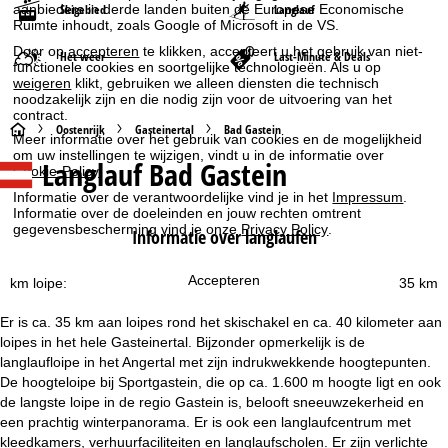
aanbieders in derde landen buiten de Europese Economische
Skigebied
Langlauf
Ruimte inhoudt, zoals Google of Microsoft in de VS.
Door op
accepteren
te klikken, accepteert u het gebruik van niet-
Het weer
Last-Minute & Deals
functionele cookies en soortgelijke technologieën. Als u op
weigeren
klikt, gebruiken we alleen diensten die technisch
noodzakelijk zijn en die nodig zijn voor de uitvoering van het
contract.
S
Oostenrijk
Gasteinertal
Bad Gastein
Meer informatie over het gebruik van cookies en de mogelijkheid
om uw instellingen te wijzigen, vindt u in de informatie over
Langlauf Bad Gastein
t
Cookie-Policy
.
Informatie over de verantwoordelijke vind je in het
Impressum
.
a
Informatie over de doeleinden en jouw rechten omtrent
gegevensbescherming vind je onze
Privacy Policy
.
Informatie over langlaufen
r
Accepteren
km loipe:
35 km
t
Er is ca. 35 km aan loipes rond het skischakel en ca. 40 kilometer aan
p
loipes in het hele Gasteinertal. Bijzonder opmerkelijk is de
langlaufloipe in het Angertal met zijn indrukwekkende hoogtepunten.
a
De hoogteloipe bij Sportgastein, die op ca. 1.600 m hoogte ligt en ook
de langste loipe in de regio Gastein is, belooft sneeuwzekerheid en
g
een prachtig winterpanorama. Er is ook een langlaufcentrum met
kleedkamers, verhuurfaciliteiten en langlaufscholen. Er zijn verlichte