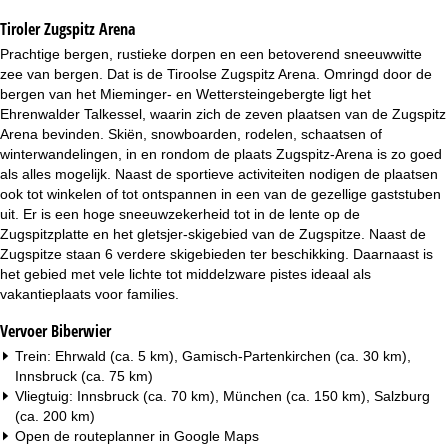
i
Tiroler Zugspitz Arena
n
Prachtige bergen, rustieke dorpen en een betoverend sneeuwwitte
zee van bergen. Dat is de Tiroolse Zugspitz Arena. Omringd door de
a
bergen van het Mieminger- en Wettersteingebergte ligt het
Ehrenwalder Talkessel, waarin zich de zeven plaatsen van de Zugspitz
Arena bevinden. Skiën, snowboarden, rodelen, schaatsen of
winterwandelingen, in en rondom de plaats Zugspitz-Arena is zo goed
als alles mogelijk. Naast de sportieve activiteiten nodigen de plaatsen
ook tot winkelen of tot ontspannen in een van de gezellige gaststuben
uit. Er is een hoge sneeuwzekerheid tot in de lente op de
Zugspitzplatte en het gletsjer-skigebied van de Zugspitze. Naast de
Zugspitze staan 6 verdere skigebieden ter beschikking. Daarnaast is
het gebied met vele lichte tot middelzware pistes ideaal als
vakantieplaats voor families.
Vervoer Biberwier
Trein: Ehrwald (ca. 5 km), Gamisch-Partenkirchen (ca. 30 km),
Innsbruck (ca. 75 km)
Vliegtuig: Innsbruck (ca. 70 km), München (ca. 150 km), Salzburg
(ca. 200 km)
Open de routeplanner in
Google Maps