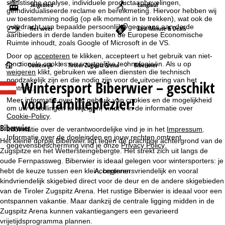
statistische analyse, individuele productaanbevelingen,
Skigebied
Langlauf
geïndividualiseerde reclame en bereikmeting. Hiervoor hebben wij
uw toestemming nodig (op elk moment in te trekken), wat ook de
overdracht van bepaalde persoonlijke gegevens aan derde
Het weer
Last-Minute & Deals
aanbieders in derde landen buiten de Europese Economische
Ruimte inhoudt, zoals Google of Microsoft in de VS.
Door op
accepteren
te klikken, accepteert u het gebruik van niet-
functionele cookies en soortgelijke technologieën. Als u op
S
Oostenrijk
Tiroler Zugspitz Arena
Biberwier
weigeren
klikt, gebruiken we alleen diensten die technisch
noodzakelijk zijn en die nodig zijn voor de uitvoering van het
Wintersport
Biberwier – geschikt
t
contract.
voor familieplezier!
Meer informatie over het gebruik van cookies en de mogelijkheid
a
om uw instellingen te wijzigen, vindt u in de informatie over
Cookie-Policy
.
r
Biberwier
Informatie over de verantwoordelijke vind je in het
Impressum
.
Informatie over de doeleinden en jouw rechten omtrent
Het kleine dorpje Biberwier ligt tegen de prachtige achtergrond van de
gegevensbescherming vind je onze
Privacy Policy
.
t
Zugspitze en het Wettersteingebergte. Het strekt zich uit langs de
oude Fernpassweg. Biberwier is ideaal gelegen voor wintersporters: je
p
hebt de keuze tussen een klein, beginnersvriendelijk en vooral
Accepteren
kindvriendelijk skigebied direct voor de deur en de andere skigebieden
a
van de Tiroler Zugspitz Arena. Het rustige Biberwier is ideaal voor een
ontspannen vakantie. Maar dankzij de centrale ligging midden in de
g
Zugspitz Arena kunnen vakantiegangers een gevarieerd
vrijetijdsprogramma plannen.