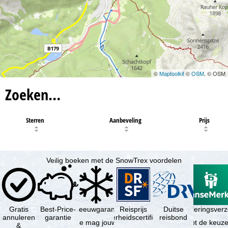
©
Maptoolkit
©
OSM
, © OSM
Zoeken…
Sterren
Aanbeveling
Prijs
Veilig boeken met de SnowTrex voordelen
Gratis
Best-Price-
Sneeuwgarantie
Reisprijs
Reisannuleringsver
Duitse
annuleren
garantie
zekerheidscertificaat
reisbond
Je mag jouw
Je hebt de keuze
&