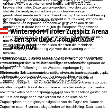
Langlauf
Last-Minute & Deals
op basis van uw activiteiten met behulp van eindapparaat- en
browserinformatie. Deze gebruiksprofielen worden gebruikt voor
statistische analyse, individuele productaanbevelingen,
geïndividualiseerde reclame en bereikmeting. Hiervoor hebben wij
uw toestemming nodig (op elk moment in te trekken), wat ook de
S
Oostenrijk
Tiroler Zugspitz Arena
overdracht van bepaalde persoonlijke gegevens aan derde
aanbieders in derde landen buiten de Europese Economische
Wintersport Tiroler Zugspitz Arena
t
Ruimte inhoudt, zoals Google of Microsoft in de VS.
- Een sportieve / romantische
Door op
accepteren
te klikken, accepteert u het gebruik van niet-
a
functionele cookies en soortgelijke technologieën. Als u op
vakantie!
weigeren
klikt, gebruiken we alleen diensten die technisch
noodzakelijk zijn en die nodig zijn voor de uitvoering van het
r
contract.
Prachtige bergen, rustieke dorpen en een betoverend sneeuwwitte
Meer informatie over het gebruik van cookies en de mogelijkheid
t
om uw instellingen te wijzigen, vindt u in de informatie over
zee van bergen. Dat is de Tiroolse Zugspitz Arena. Omringd door de
Cookie-Policy
.
bergen van het Mieminger- en Wettersteingebergte ligt het
p
Ehrenwalder Talkessel, waarin zich de zeven plaatsen van de Zugspitz
Informatie over de verantwoordelijke vind je in het
Impressum
.
Informatie over de doeleinden en jouw rechten omtrent
Arena bevinden. Skiën, snowboarden, rodelen, schaatsen of
a
gegevensbescherming vind je onze
Privacy Policy
.
winterwandelingen, in en rondom de plaats Zugspitz-Arena is zo goed
als alles mogelijk. Naast de sportieve activiteiten nodigen de plaatsen
g
ook tot winkelen of tot ontspannen in een van de gezellige gaststuben
Accepteren
uit. Er is een hoge sneeuwzekerheid tot in de lente op de
i
Zugspitzplatte en het gletsjer-skigebied van de Zugspitze. Naast de
Zugspitze staan 6 verdere skigebieden ter beschikking. Daarnaast is