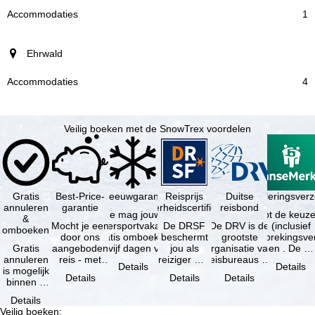
1
Ehrwald
4
Veilig boeken met de SnowTrex voordelen
Gratis
Best-Price-
Sneeuwgarantie
Reisprijs
Reisannuleringsver
Duitse
annuleren
garantie
zekerheidscertificaat
reisbond
Je mag jouw
Je hebt de keuze
&
Mocht je een
wintersportvakantie
De DRSF
De DRV is de
(inclusief
omboeken
door ons
gratis omboeken
beschermt
grootste
reisonderbrekingsve
Gratis
aangeboden
als vijf dagen voor
jou als
organisatie van
en . De …
annuleren
reis - met
de …
reiziger met
reisbureaus en
Details
Details
is mogelijk
dezelfde
een
reisorganisaties
Details
Details
Details
binnen 5
beschikbaarheid
pakketreis
in Duitsland. …
dagen na
en inbegrepen
of
Details
de
…
gekoppelde
Veilig boeken
: