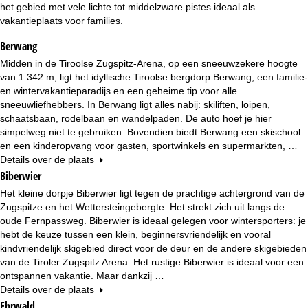
n
het gebied met vele lichte tot middelzware pistes ideaal als
vakantieplaats voor families.
a
Berwang
Midden in de Tiroolse Zugspitz-Arena, op een sneeuwzekere hoogte
van 1.342 m, ligt het idyllische Tiroolse bergdorp Berwang, een familie-
en wintervakantieparadijs en een geheime tip voor alle
sneeuwliefhebbers. In Berwang ligt alles nabij: skiliften, loipen,
schaatsbaan, rodelbaan en wandelpaden. De auto hoef je hier
simpelweg niet te gebruiken. Bovendien biedt Berwang een skischool
en een kinderopvang voor gasten, sportwinkels en supermarkten, …
Details over de plaats
Biberwier
Het kleine dorpje Biberwier ligt tegen de prachtige achtergrond van de
Zugspitze en het Wettersteingebergte. Het strekt zich uit langs de
oude Fernpassweg. Biberwier is ideaal gelegen voor wintersporters: je
hebt de keuze tussen een klein, beginnersvriendelijk en vooral
kindvriendelijk skigebied direct voor de deur en de andere skigebieden
van de Tiroler Zugspitz Arena. Het rustige Biberwier is ideaal voor een
ontspannen vakantie. Maar dankzij …
Details over de plaats
Ehrwald