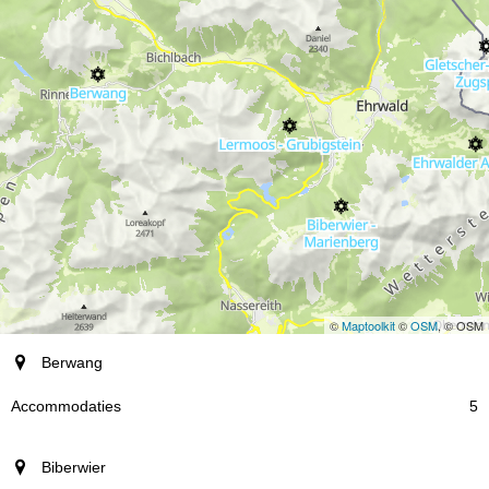
©
Maptoolkit
©
OSM
, © OSM
plaats
Berwang
Accommodaties
5
Biberwier