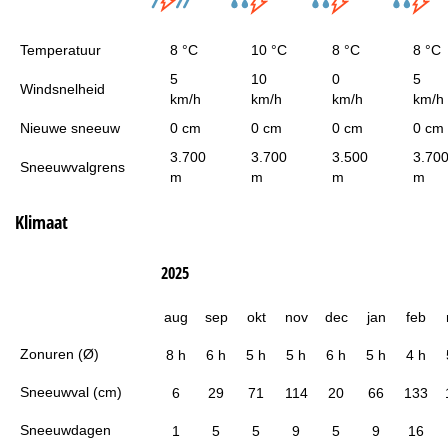
Temperatuur
8 °C
10 °C
8 °C
8 °C
5
10
0
5
Windsnelheid
km/h
km/h
km/h
km/h
Nieuwe sneeuw
0 cm
0 cm
0 cm
0 cm
3.700
3.700
3.500
3.70
Sneeuwvalgrens
m
m
m
m
Klimaat
2025
aug
sep
okt
nov
dec
jan
feb
Zonuren (Ø)
8 h
6 h
5 h
5 h
6 h
5 h
4 h
Sneeuwval (cm)
6
29
71
114
20
66
133
Sneeuwdagen
1
5
5
9
5
9
16