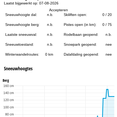
i
Laatst bijgewerkt op: 07-08-2026
Accepteren
n
Sneeuwhoogte dal:
n.b.
Skiliften open:
0 / 20
a
Sneeuwhoogte berg:
n.b.
Pistes open (in km):
0 / 75
Laatste sneeuwval:
n.b.
Rodelbaan geopend:
n.b.
Sneeuwtoestand:
n.b.
Snowpark geopend:
nee
Winterwandelroutes:
0 km
Dalafdaling geopend:
nee
Sneeuwhoogtes
Berg
160 cm
140 cm
120 cm
100 cm
80 cm