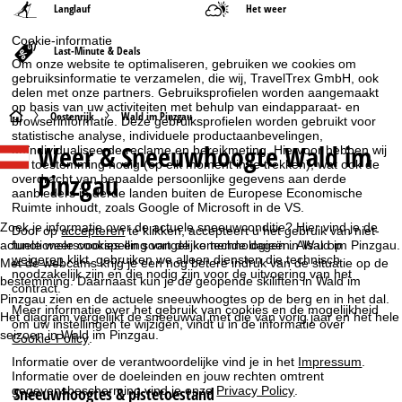
Langlauf
Het weer
Cookie-informatie
Last-Minute & Deals
Om onze website te optimaliseren, gebruiken we cookies om
gebruiksinformatie te verzamelen, die wij, TravelTrex GmbH, ook
delen met onze partners. Gebruiksprofielen worden aangemaakt
op basis van uw activiteiten met behulp van eindapparaat- en
S
Oostenrijk
Wald im Pinzgau
browserinformatie. Deze gebruiksprofielen worden gebruikt voor
statistische analyse, individuele productaanbevelingen,
Weer & Sneeuwhoogte Wald im
geïndividualiseerde reclame en bereikmeting. Hiervoor hebben wij
t
uw toestemming nodig (op elk moment in te trekken), wat ook de
Pinzgau
overdracht van bepaalde persoonlijke gegevens aan derde
a
aanbieders in derde landen buiten de Europese Economische
Ruimte inhoudt, zoals Google of Microsoft in de VS.
r
Zoek je informatie over de actuele sneeuwconditie? Hier vind je de
Door op
accepteren
te klikken, accepteert u het gebruik van niet-
actuele weersvoorspelling van de komende dagen in Wald im Pinzgau.
functionele cookies en soortgelijke technologieën. Als u op
weigeren
klikt, gebruiken we alleen diensten die technisch
t
Met de webcams krijg je een nog betere indruk van de situatie op de
noodzakelijk zijn en die nodig zijn voor de uitvoering van het
bestemming. Daarnaast kun je de geopende skiliften in Wald im
contract.
Pinzgau zien en de actuele sneeuwhoogtes op de berg en in het dal.
p
Meer informatie over het gebruik van cookies en de mogelijkheid
Het diagram vergelijkt de sneeuwval met die van vorig jaar en het hele
om uw instellingen te wijzigen, vindt u in de informatie over
seizoen in Wald im Pinzgau.
a
Cookie-Policy
.
Informatie over de verantwoordelijke vind je in het
Impressum
.
g
Informatie over de doeleinden en jouw rechten omtrent
Sneeuwhoogtes & pistetoestand
gegevensbescherming vind je onze
Privacy Policy
.