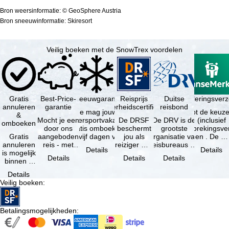
Bron weersinformatie: © GeoSphere Austria
Bron sneeuwinformatie: Skiresort
Veilig boeken met de SnowTrex voordelen
Gratis
Best-Price-
Sneeuwgarantie
Reisprijs
Reisannuleringsver
Duitse
annuleren
garantie
zekerheidscertificaat
reisbond
Je mag jouw
Je hebt de keuze
&
Mocht je een
wintersportvakantie
De DRSF
De DRV is de
(inclusief
omboeken
door ons
gratis omboeken
beschermt
grootste
reisonderbrekingsve
Gratis
aangeboden
als vijf dagen voor
jou als
organisatie van
en . De …
annuleren
reis - met
de …
reiziger met
reisbureaus en
Details
Details
is mogelijk
dezelfde
een
reisorganisaties
Details
Details
Details
binnen 5
beschikbaarheid
pakketreis
in Duitsland. …
dagen na
en inbegrepen
of
Details
de
…
gekoppelde
Veilig boeken
:
boeking,
services bij
als jouw
…
vakantie …
Betalingsmogelijkheden
: