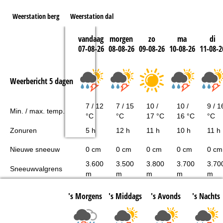
Weerstation berg
Weerstation dal
vandaag
morgen
zo
ma
di
07-08-26
08-08-26
09-08-26
10-08-26
11-08-2
Weerbericht 5 dagen
7 / 12
7 / 15
10 /
10 /
9 / 1
Min. / max. temp.
°C
°C
17 °C
16 °C
°C
Zonuren
5 h
12 h
11 h
10 h
11 h
Nieuwe sneeuw
0 cm
0 cm
0 cm
0 cm
0 cm
3.600
3.500
3.800
3.700
3.70
Sneeuwvalgrens
m
m
m
m
m
's Morgens
's Middags
's Avonds
's Nachts