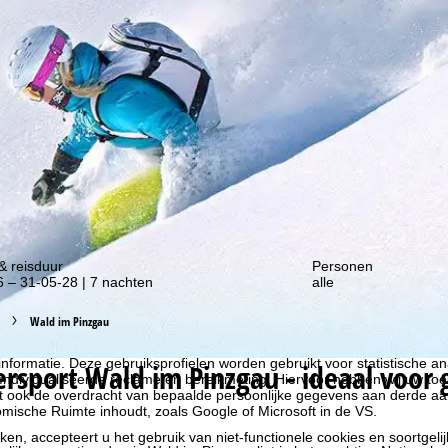
gte van onze kortingsacties!
& reisduur
Personen
 – 31-05-28 | 7 nachten
alle
Wald im Pinzgau
liseren, gebruiken we cookies om gebruiksinformatie te verzamelen, d
rs. Gebruiksprofielen worden aangemaakt op basis van uw activiteite
formatie. Deze gebruiksprofielen worden gebruikt voor statistische ana
ersport
Wald im Pinzgau - ideaal voor 
ndividualiseerde reclame en bereikmeting. Hiervoor hebben wij uw to
at ook de overdracht van bepaalde persoonlijke gegevens aan derde aa
ische Ruimte inhoudt, zoals Google of Microsoft in de VS.
kken, accepteert u het gebruik van niet-functionele cookies en soortgeli