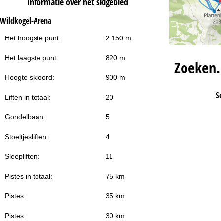
Informatie over het skigebied
Wildkogel-Arena
Het hoogste punt:
2.150 m
Het laagste punt:
820 m
Zoeken
Hoogte skioord:
900 m
S
Liften in totaal:
20
Gondelbaan:
5
Stoeltjesliften:
4
Sleepliften:
11
Pistes in totaal:
75 km
Pistes:
35 km
Pistes:
30 km