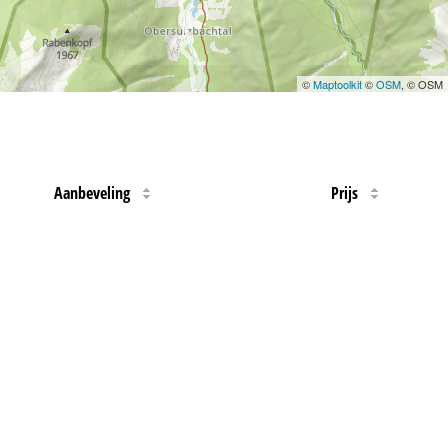
©
Maptoolkit
©
OSM
, © OSM
Aanbeveling
Prijs