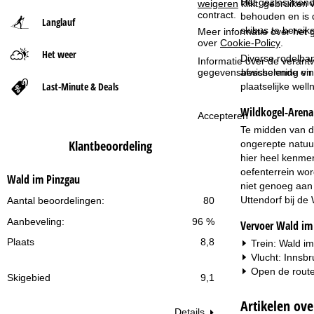
Het gezinsvriend
weigeren
klikt, gebruiken 
contract.
behouden en is d
Langlauf
t
skibus te bereik
Meer informatie over het g
over
Cookie-Policy
.
Het weer
p
Diverse rodelba
Informatie over de verantw
afwisselende en 
gegevensbescherming vin
a
Last-Minute & Deals
plaatselijke wel
Wildkogel-Arena
g
Accepteren
Te midden van d
i
Klantbeoordeling
ongerepte natuur
hier heel kenmer
n
oefenterrein wor
Wald im Pinzgau
niet genoeg aan 
a
Uttendorf bij de 
Aantal beoordelingen:
80
Aanbeveling:
96 %
Vervoer Wald im
Plaats
8,8
Trein: Wald im
Vlucht: Innsb
Open de route
Skigebied
9,1
Artikelen ov
Details