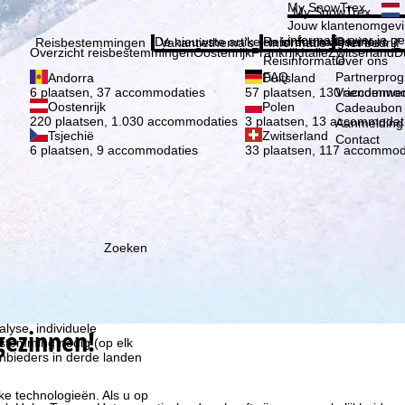
Kies 
My SnowTrex
My SnowTrex
Aanmelden
Jouw klantenomgevi
informatie over je g
De nieuwste artikelen in ons magazine
Reisinformatie
Over ons
Reisbestemmingen
Vakantiethema's
Informatie
Het bedrijf
Overzicht reisbestemmingen
Oostenrijk
Frankrijk
Italië
Zwitserland
D
Reisinformatie
Over ons
FAQ
Partnerpro
Andorra
Duitsland
Vriendenwer
6 plaatsen, 37 accommodaties
57 plaatsen, 130 accommod
Oostenrijk
Polen
Cadeaubon
220 plaatsen, 1.030 accommodaties
3 plaatsen, 13 accommodat
Aanmelding 
Tsjechië
Zwitserland
Contact
6 plaatsen, 9 accommodaties
33 plaatsen, 117 accommod
Zoeken
ie wij, TravelTrex GmbH,
n met behulp van
lyse, individuele
gezinnen!
estemming nodig (op elk
nbieders in derde landen
jke technologieën. Als u op