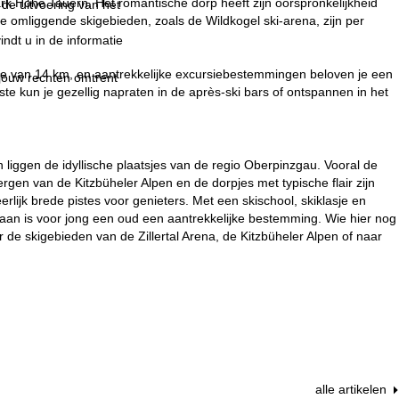
park Hohe Tauern. Het romantische dorp heeft zijn oorspronkelijkheid
 de uitvoering van het
 omliggende skigebieden, zoals de Wildkogel ski-arena, zijn per
indt u in de informatie
te van 14 km, en aantrekkelijke excursiebestemmingen beloven je een
 jouw rechten omtrent
te kun je gezellig napraten in de après-ski bars of ontspannen in het
.
ggen de idyllische plaatsjes van de regio Oberpinzgau. Vooral de
en van de Kitzbüheler Alpen en de dorpjes met typische flair zijn
lijk brede pistes voor genieters. Met een skischool, skiklasje en
aan is voor jong een oud een aantrekkelijke bestemming. Wie hier nog
r de skigebieden van de Zillertal Arena, de Kitzbüheler Alpen of naar
alle artikelen