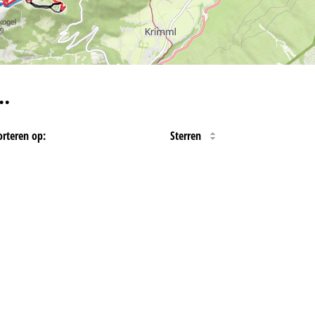
…
orteren op:
Sterren