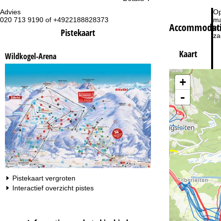
Advies
Op
020 713 9190 of +4922188828373
ma
Accommodatie
vr:
Pistekaart
za
Kaart
Wildkogel-Arena
+
-
Na
Pistekaart vergroten
Interactief overzicht pistes