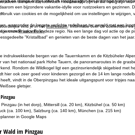
elijke en rustige dorpje Wald im Pinzgau ligt in het prachtige National
we alleen diensten die technisch noodzakelijk zijn en die nodig zijn voor
aarom een bijzondere vakantie-idylle voor rustzoekers en gezinnen. De
en.
ebruik van cookies en de mogelijkheid om uw instellingen te wijzigen, v
nen, waaronder de langste verlichte rodelbaan ter wereld met een leng
oordelijke vind je in het
Impressum
. Informatie over de doeleinden en
spannende vakantie in deze regio. Na een lange dag vol actie op de pis
d je onze
Privacy Policy
.
lnessgedeelte "Kristallbad" en genieten van de beste dagen van het jaar
e indrukwekkende bergen van de Tauernkamm en de Kitzbüheler Alpen li
 van het nationaal park Hohe Tauern, de panoramaroutes in de grasberg
kend. Rondom de Wildkogel ligt een gezinsvriendelijk skigebied met heer
dt hier ook zeer goed voor kinderen gezorgd en de 14 km lange rodelb
heeft, vindt in de Oberpinzgau het ideale uitgangspunt voor tripjes naa
Weißsee gletsjer.
 Pinzgau
 Pinzgau (in het dorp), Mittersill (ca. 20 km), Kitzbühel (ca. 50 km)
ruck (ca. 100 km), Salzburg (ca. 140 km), München (ca. 215 km)
planner in
Google Maps
er Wald im Pinzgau