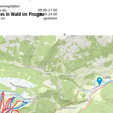
eningstijden
-do:
09:00-17:00
s in Wald im Pinzgau
09:00-14:00
-zo:
gesloten
Advies
ar contactpagina