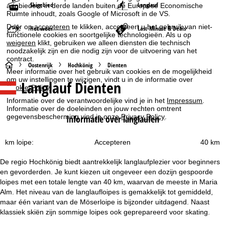
Skigebied
Langlauf
aanbieders in derde landen buiten de Europese Economische
Ruimte inhoudt, zoals Google of Microsoft in de VS.
Door op
accepteren
te klikken, accepteert u het gebruik van niet-
Het weer
Last-Minute & Deals
functionele cookies en soortgelijke technologieën. Als u op
weigeren
klikt, gebruiken we alleen diensten die technisch
noodzakelijk zijn en die nodig zijn voor de uitvoering van het
contract.
S
Oostenrijk
Hochkönig
Dienten
Meer informatie over het gebruik van cookies en de mogelijkheid
om uw instellingen te wijzigen, vindt u in de informatie over
Langlauf Dienten
t
Cookie-Policy
.
Informatie over de verantwoordelijke vind je in het
Impressum
.
a
Informatie over de doeleinden en jouw rechten omtrent
gegevensbescherming vind je onze
Privacy Policy
.
Informatie over langlaufen
r
Accepteren
km loipe:
40 km
t
De regio Hochkönig biedt aantrekkelijk langlaufplezier voor beginners
p
en gevorderden. Je kunt kiezen uit ongeveer een dozijn gespoorde
loipes met een totale lengte van 40 km, waarvan de meeste in Maria
a
Alm. Het niveau van de langlaufloipes is gemakkelijk tot gemiddeld,
maar één variant van de Möserloipe is bijzonder uitdagend. Naast
g
klassiek skiën zijn sommige loipes ook geprepareerd voor skating.