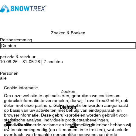
Zoeken & Boeken
Reisbestemming
periode & reisduur
10-08-26 – 31-05-28 | 7 nachten
Personen
alle
Cookie-informatie
Zoeken
Om onze website te optimaliseren, gebruiken we cookies om
gebruiksinformatie te verzamelen, die wij, TravelTrex GmbH, ook
delen met onze partners. Gebruiksprofielen worden aangemaakt
Dienten
op basis van uw activiteiten met behulp van eindapparaat- en
browserinformatie. Deze gebruiksprofielen worden gebruikt voor
statistische analyse, individuele productaanbevelingen,
Overzicht
Skiregio
geïndividualiseerde reclame en bereikmeting. Hiervoor hebben wij
uw toestemming nodig (op elk moment in te trekken), wat ook de
overdracht van bepaalde persoonlijke gegevens aan derde