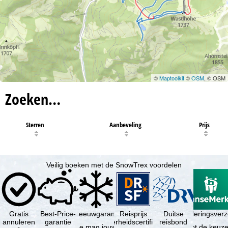
©
Maptoolkit
©
OSM
, © OSM
Zoeken…
Sterren
Aanbeveling
Prijs
Veilig boeken met de SnowTrex voordelen
Gratis
Best-Price-
Sneeuwgarantie
Reisprijs
Reisannuleringsver
Duitse
annuleren
garantie
zekerheidscertificaat
reisbond
Je mag jouw
Je hebt de keuze