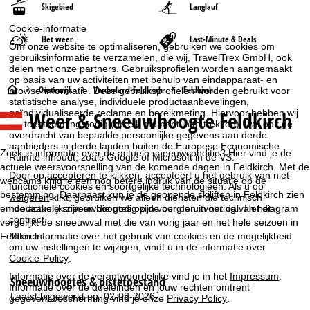
Skigebied
Langlauf
Cookie-informatie
Het weer
Last-Minute & Deals
Om onze website te optimaliseren, gebruiken we cookies om
gebruiksinformatie te verzamelen, die wij, TravelTrex GmbH, ook
delen met onze partners. Gebruiksprofielen worden aangemaakt
op basis van uw activiteiten met behulp van eindapparaat- en
S
Oostenrijk
Vorderland-Feldkirch
Feldkirch
browserinformatie. Deze gebruiksprofielen worden gebruikt voor
statistische analyse, individuele productaanbevelingen,
Weer & Sneeuwhoogte Feldkirch
geïndividualiseerde reclame en bereikmeting. Hiervoor hebben wij
t
uw toestemming nodig (op elk moment in te trekken), wat ook de
overdracht van bepaalde persoonlijke gegevens aan derde
a
aanbieders in derde landen buiten de Europese Economische
Zoek je informatie over de actuele sneeuwconditie? Hier vind je de
Ruimte inhoudt, zoals Google of Microsoft in de VS.
actuele weersvoorspelling van de komende dagen in Feldkirch. Met de
r
Door op
accepteren
te klikken, accepteert u het gebruik van niet-
webcams krijg je een nog betere indruk van de situatie op de
functionele cookies en soortgelijke technologieën. Als u op
bestemming. Daarnaast kun je de geopende skiliften in Feldkirch zien
weigeren
klikt, gebruiken we alleen diensten die technisch
t
noodzakelijk zijn en die nodig zijn voor de uitvoering van het
en de actuele sneeuwhoogtes op de berg en in het dal. Het diagram
contract.
vergelijkt de sneeuwval met die van vorig jaar en het hele seizoen in
p
Feldkirch.
Meer informatie over het gebruik van cookies en de mogelijkheid
om uw instellingen te wijzigen, vindt u in de informatie over
Cookie-Policy
.
a
Informatie over de verantwoordelijke vind je in het
Impressum
.
Sneeuwhoogtes & pistetoestand
g
Informatie over de doeleinden en jouw rechten omtrent
Laatst bijgewerkt op: 02-08-2026
gegevensbescherming vind je onze
Privacy Policy
.