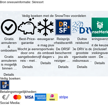
Bron sneeuwinformatie: Skiresort
Veilig boeken met de SnowTrex voordelen
Gratis
Best-Price-
Sneeuwgarantie
Reisprijs
Reisannuleringsver
Duitse
annuleren
garantie
zekerheidscertificaat
reisbond
Je mag jouw
Je hebt de keuze
&
Mocht je een
wintersportvakantie
De DRSF
De DRV is de
(inclusief
omboeken
door ons
gratis omboeken
beschermt
grootste
reisonderbrekingsve
Gratis
aangeboden
als vijf dagen voor
jou als
organisatie van
en . De …
annuleren
reis - met
de …
reiziger met
reisbureaus en
Details
Details
is mogelijk
dezelfde
een
reisorganisaties
Details
Details
Details
binnen 5
beschikbaarheid
pakketreis
in Duitsland. …
dagen na
en inbegrepen
of
Details
de
…
gekoppelde
Veilig boeken
:
boeking,
services bij
als jouw
…
vakantie …
Betalingsmogelijkheden
:
Social Media
: