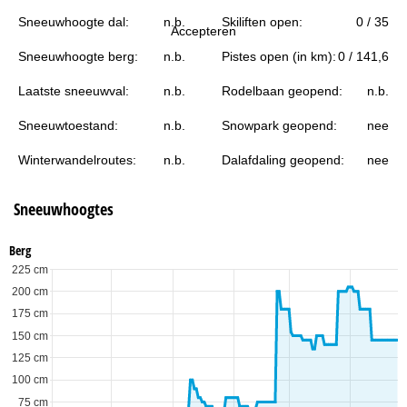
i
Sneeuwhoogte dal:
n.b.
Skiliften open:
0 / 35
Accepteren
n
Sneeuwhoogte berg:
n.b.
Pistes open (in km):
0 / 141,6
a
Laatste sneeuwval:
n.b.
Rodelbaan geopend:
n.b.
Sneeuwtoestand:
n.b.
Snowpark geopend:
nee
Winterwandelroutes:
n.b.
Dalafdaling geopend:
nee
Sneeuwhoogtes
Berg
225 cm
200 cm
175 cm
150 cm
125 cm
100 cm
75 cm