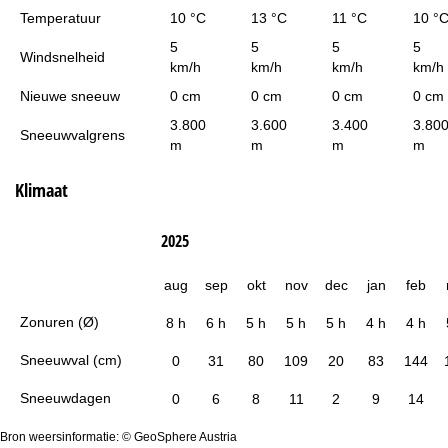
Temperatuur
10 °C
13 °C
11 °C
10 °
5
5
5
5
Windsnelheid
km/h
km/h
km/h
km/h
Nieuwe sneeuw
0 cm
0 cm
0 cm
0 cm
3.800
3.600
3.400
3.80
Sneeuwvalgrens
m
m
m
m
Klimaat
2025
aug
sep
okt
nov
dec
jan
feb
Zonuren (Ø)
8 h
6 h
5 h
5 h
5 h
4 h
4 h
Sneeuwval (cm)
0
31
80
109
20
83
144
Sneeuwdagen
0
6
8
11
2
9
14
Bron weersinformatie: © GeoSphere Austria