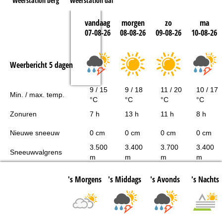
Weerstation berg
Weerstation dal
vandaag
morgen
zo
ma
07-08-26
08-08-26
09-08-26
10-08-26
Weerbericht 5 dagen
9 / 15
9 / 18
11 / 20
10 / 17
Min. / max. temp.
°C
°C
°C
°C
Zonuren
7 h
13 h
11 h
8 h
Nieuwe sneeuw
0 cm
0 cm
0 cm
0 cm
3.500
3.400
3.700
3.400
Sneeuwvalgrens
m
m
m
m
's Morgens
's Middags
's Avonds
's Nachts