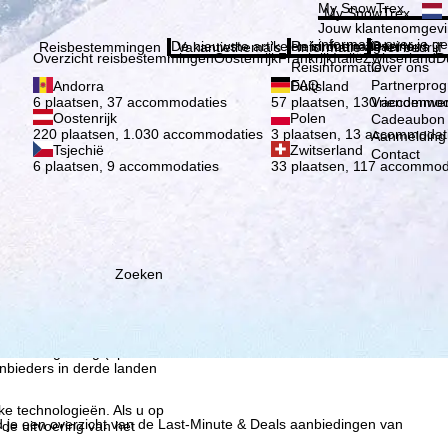
Kies 
My SnowTrex
My SnowTrex
Aanmelden
Jouw klantenomgevi
informatie over je g
De nieuwste artikelen in ons magazine
Reisinformatie
Over ons
Reisbestemmingen
Vakantiethema's
Informatie
Het bedrijf
Overzicht reisbestemmingen
Oostenrijk
Frankrijk
Italië
Zwitserland
D
Reisinformatie
Over ons
FAQ
Partnerpro
Andorra
Duitsland
Vriendenwer
6 plaatsen, 37 accommodaties
57 plaatsen, 130 accommod
Oostenrijk
Polen
Cadeaubon
220 plaatsen, 1.030 accommodaties
3 plaatsen, 13 accommodat
Aanmelding 
Tsjechië
Zwitserland
Contact
6 plaatsen, 9 accommodaties
33 plaatsen, 117 accommod
Zoeken
ie wij, TravelTrex GmbH,
n met behulp van
lyse, individuele
estemming nodig (op elk
nbieders in derde landen
jke technologieën. Als u op
d je een overzicht van de Last-Minute & Deals aanbiedingen van
 de uitvoering van het