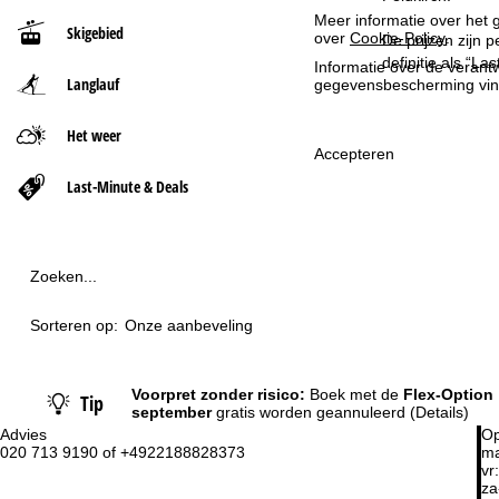
Meer informatie over het g
Skigebied
over
Cookie-Policy
.
t
De prijzen zijn 
definitie als “L
Informatie over de verantw
Langlauf
gegevensbescherming vin
p
a
Het weer
Accepteren
g
Last-Minute & Deals
i
n
Zoeken...
a
Sorteren op:
Onze aanbeveling
Voorpret zonder risico:
Boek met de
Flex-Option
Tip
september
gratis worden geannuleerd
(Details)
Advies
Op
020 713 9190 of +4922188828373
ma
vr:
za