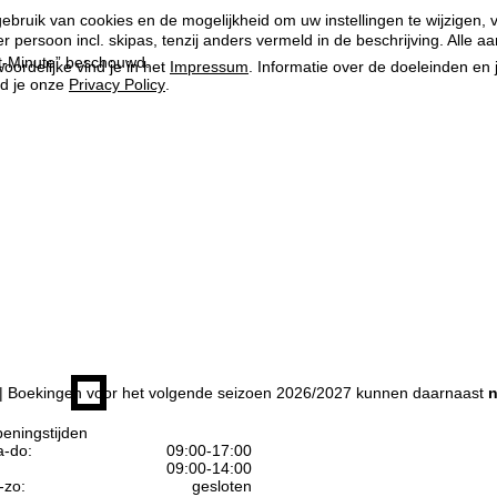
ebruik van cookies en de mogelijkheid om uw instellingen te wijzigen, v
per persoon incl. skipas, tenzij anders vermeld in de beschrijving. All
ast-Minute” beschouwd.
oordelijke vind je in het
Impressum
. Informatie over de doeleinden en
d je onze
Privacy Policy
.
| Boekingen voor het volgende seizoen 2026/2027 kunnen daarnaast
n
eningstijden
-do:
09:00-17:00
09:00-14:00
-zo:
gesloten