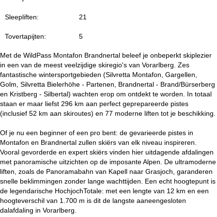
i
Sleepliften:
21
n
Tovertapijten:
5
a
Met de WildPass Montafon Brandnertal beleef je onbeperkt skiplezier
in een van de meest veelzijdige skiregio's van Vorarlberg. Zes
fantastische wintersportgebieden (Silvretta Montafon, Gargellen,
Golm, Silvretta Bielerhöhe - Partenen, Brandnertal - Brand/Bürserberg
en Kristberg - Silbertal) wachten erop om ontdekt te worden. In totaal
staan er maar liefst 296 km aan perfect geprepareerde pistes
(inclusief 52 km aan skiroutes) en 77 moderne liften tot je beschikking.
Of je nu een beginner of een pro bent: de gevarieerde pistes in
Montafon en Brandnertal zullen skiërs van elk niveau inspireren.
Vooral gevorderde en expert skiërs vinden hier uitdagende afdalingen
met panoramische uitzichten op de imposante Alpen. De ultramoderne
liften, zoals de Panoramabahn van Kapell naar Grasjoch, garanderen
snelle beklimmingen zonder lange wachttijden. Een echt hoogtepunt is
de legendarische HochjochTotale: met een lengte van 12 km en een
hoogteverschil van 1.700 m is dit de langste aaneengesloten
dalafdaling in Vorarlberg.