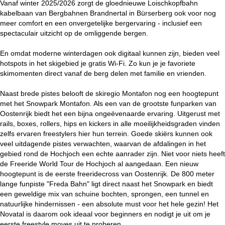
Vanaf winter 2025/2026 zorgt de gloednieuwe Loischkopfbahn
kabelbaan van Bergbahnen Brandnertal in Bürserberg ook voor nog
meer comfort en een onvergetelijke bergervaring - inclusief een
spectaculair uitzicht op de omliggende bergen.
En omdat moderne winterdagen ook digitaal kunnen zijn, bieden veel
hotspots in het skigebied je gratis Wi-Fi. Zo kun je je favoriete
skimomenten direct vanaf de berg delen met familie en vrienden.
Naast brede pistes belooft de skiregio Montafon nog een hoogtepunt
met het Snowpark Montafon. Als een van de grootste funparken van
Oostenrijk biedt het een bijna ongeëvenaarde ervaring. Uitgerust met
rails, boxes, rollers, hips en kickers in alle moeilijkheidsgraden vinden
zelfs ervaren freestylers hier hun terrein. Goede skiërs kunnen ook
veel uitdagende pistes verwachten, waarvan de afdalingen in het
gebied rond de Hochjoch een echte aanrader zijn. Niet voor niets heeft
de Freeride World Tour de Hochjoch al aangedaan. Een nieuw
hoogtepunt is de eerste freeridecross van Oostenrijk. De 800 meter
lange funpiste "Freda Bahn" ligt direct naast het Snowpark en biedt
een geweldige mix van schuine bochten, sprongen, een tunnel en
natuurlijke hindernissen - een absolute must voor het hele gezin! Het
Novatal is daarom ook ideaal voor beginners en nodigt je uit om je
eerste freestyle moves uit te proberen.