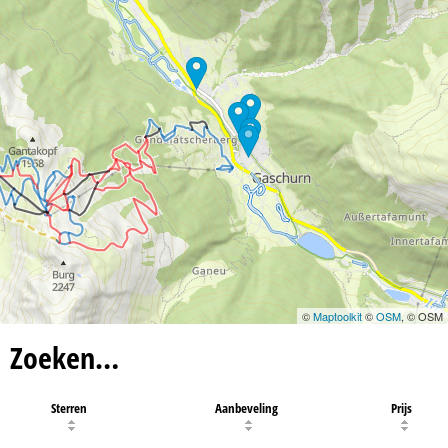
©
Maptoolkit
©
OSM
, © OSM
Zoeken…
Sterren
Aanbeveling
Prijs