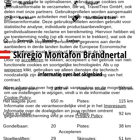
Om onze website te optimaliseren, gebruiken we cookies om
Skigebied
Langlauf
gebruiksinformatie te verzamelen, die wij, TravelTrex GmbH, ook
delen met onze partners. Gebruiksprofielen worden aangemaakt
op basis van uw activiteiten met behulp van eindapparaat- en
Het weer
Last-Minute & Deals
browserinformatie. Deze gebruiksprofielen worden gebruikt voor
statistische analyse, individuele productaanbevelingen,
geïndividualiseerde reclame en bereikmeting. Hiervoor hebben wij
uw toestemming nodig (op elk moment in te trekken), wat ook de
S
Oostenrijk
Montafon
Gaschurn
overdracht van bepaalde persoonlijke gegevens aan derde
aanbieders in derde landen buiten de Europese Economische
Skiregio Montafon Brandnertal
Ruimte inhoudt, zoals Google of Microsoft in de VS.
t
Door op
accepteren
te klikken, accepteert u het gebruik van niet-
functionele cookies en soortgelijke technologieën. Als u op
a
weigeren
klikt, gebruiken we alleen diensten die technisch
Informatie over het skigebied
noodzakelijk zijn en die nodig zijn voor de uitvoering van het
r
contract.
Meer informatie over het gebruik van cookies en de mogelijkheid
Het hoogste punt:
2.430 m
Pistes in totaal:
245 km
t
om uw instellingen te wijzigen, vindt u in de informatie over
Cookie-Policy
.
Het laagste punt:
650 m
Pistes:
115 km
p
Informatie over de verantwoordelijke vind je in het
Impressum
.
Informatie over de doeleinden en jouw rechten omtrent
Liften in totaal:
75
Pistes:
92 km
gegevensbescherming vind je onze
Privacy Policy
.
a
Gondelbaan:
20
Pistes:
38 km
g
Accepteren
Stoeltjesliften:
29
Skiroutes:
51 km