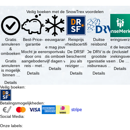
Veilig boeken met de SnowTrex voordelen
Gratis
Best-Price-
Sneeuwgarantie
Reisprijs
Reisannuleringsver
Duitse
annuleren
garantie
zekerheidscertificaat
reisbond
Je mag jouw
Je hebt de keuze
&
Mocht je een
wintersportvakantie
De DRSF
De DRV is de
(inclusief
omboeken
door ons
gratis omboeken
beschermt
grootste
reisonderbrekingsve
Gratis
aangeboden
als vijf dagen voor
jou als
organisatie van
en . De …
annuleren
reis - met
de …
reiziger met
reisbureaus en
Details
Details
is mogelijk
dezelfde
een
reisorganisaties
Details
Details
Details
binnen 5
beschikbaarheid
pakketreis
in Duitsland. …
dagen na
en inbegrepen
of
Details
de
…
gekoppelde
Veilig boeken
:
boeking,
services bij
als jouw
…
vakantie …
Betalingsmogelijkheden
:
Social Media
:
Onze labels
: