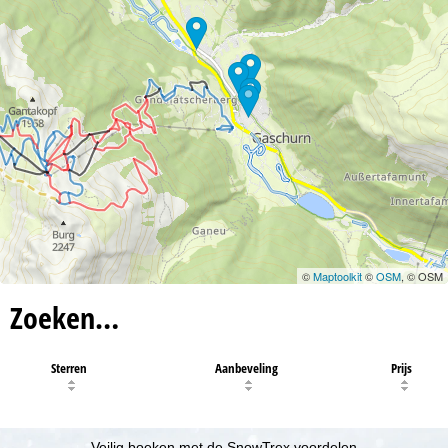
©
Maptoolkit
©
OSM
, © OSM
Zoeken…
Sterren
Aanbeveling
Prijs
Veilig boeken met de SnowTrex voordelen