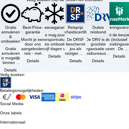
Gratis
Best-Price-
Sneeuwgarantie
Reisprijs
Reisannuleringsver
Duitse
annuleren
garantie
zekerheidscertificaat
reisbond
Je mag jouw
Je hebt de keuze
&
Mocht je een
wintersportvakantie
De DRSF
De DRV is de
(inclusief
omboeken
door ons
gratis omboeken
beschermt
grootste
reisonderbrekingsve
Gratis
aangeboden
als vijf dagen voor
jou als
organisatie van
en . De …
annuleren
reis - met
de …
reiziger met
reisbureaus en
Details
Details
is mogelijk
dezelfde
een
reisorganisaties
Details
Details
Details
binnen 5
beschikbaarheid
pakketreis
in Duitsland. …
dagen na
en inbegrepen
of
Details
de
…
gekoppelde
Veilig boeken
:
boeking,
services bij
als jouw
…
vakantie …
Betalingsmogelijkheden
:
Social Media
:
Onze labels
:
Internationaal
: