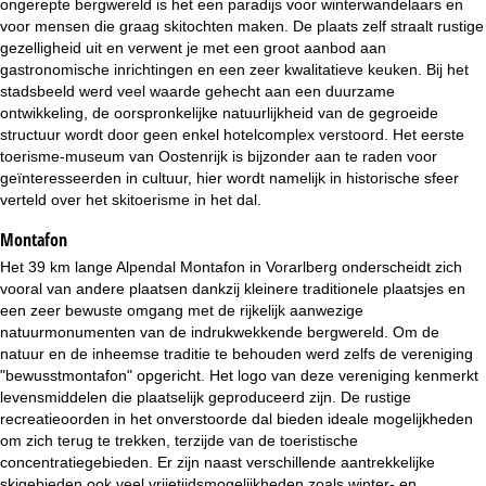
ongerepte bergwereld is het een paradijs voor winterwandelaars en
i
voor mensen die graag skitochten maken. De plaats zelf straalt rustige
gezelligheid uit en verwent je met een groot aanbod aan
n
gastronomische inrichtingen en een zeer kwalitatieve keuken. Bij het
stadsbeeld werd veel waarde gehecht aan een duurzame
a
ontwikkeling, de oorspronkelijke natuurlijkheid van de gegroeide
structuur wordt door geen enkel hotelcomplex verstoord. Het eerste
toerisme-museum van Oostenrijk is bijzonder aan te raden voor
geïnteresseerden in cultuur, hier wordt namelijk in historische sfeer
verteld over het skitoerisme in het dal.
Montafon
Het 39 km lange Alpendal Montafon in Vorarlberg onderscheidt zich
vooral van andere plaatsen dankzij kleinere traditionele plaatsjes en
een zeer bewuste omgang met de rijkelijk aanwezige
natuurmonumenten van de indrukwekkende bergwereld. Om de
natuur en de inheemse traditie te behouden werd zelfs de vereniging
"bewusstmontafon" opgericht. Het logo van deze vereniging kenmerkt
levensmiddelen die plaatselijk geproduceerd zijn. De rustige
recreatieoorden in het onverstoorde dal bieden ideale mogelijkheden
om zich terug te trekken, terzijde van de toeristische
concentratiegebieden. Er zijn naast verschillende aantrekkelijke
skigebieden ook veel vrijetijdsmogelijkheden zoals winter- en