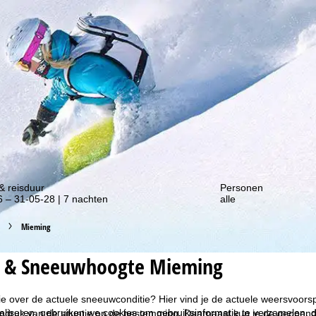
gte van onze kortingsacties!
& reisduur
Personen
 – 31-05-28 | 7 nachten
alle
Mieming
 & Sneeuwhoogte Mieming
ie over de actuele sneeuwconditie? Hier vind je de actuele weersvoor
liseren, gebruiken we cookies om gebruiksinformatie te verzamelen, d
indruk van de situatie op de bestemming. Daarnaast kun je de geopend