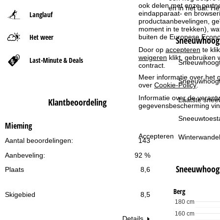
ook delen met onze partne
en in het dal. H
eindapparaat- en browserin
Langlauf
t
productaanbevelingen, geï
moment in te trekken), w
Het weer
buiten de Europese Econom
p
Sneeuwhoogt
Door op
accepteren
te kli
weigeren
klikt, gebruiken 
a
Last-Minute & Deals
Sneeuwhoogt
contract.
Meer informatie over het g
g
Sneeuwhoogt
over
Cookie-Policy
.
Informatie over de verantw
i
Laatste snee
Klantbeoordeling
gegevensbescherming vin
n
Sneeuwtoest
Mieming
Accepteren
Winterwandel
a
Aantal beoordelingen:
143
Aanbeveling:
92 %
Sneeuwhoog
Plaats
8,6
Berg
Skigebied
8,5
180 cm
160 cm
Details