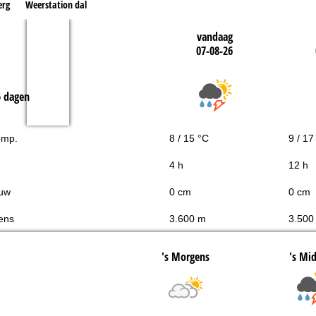
erg
Weerstation dal
vandaag
07-08-26
5 dagen
emp.
8 / 15 °C
9 / 17
4 h
12 h
uw
0 cm
0 cm
ens
3.600 m
3.500
's Morgens
's Mi