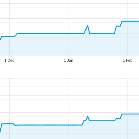
1 Dec
1 Jan
1 Feb
eningstijden
-do:
09:00-17:00
09:00-14:00
-zo:
gesloten