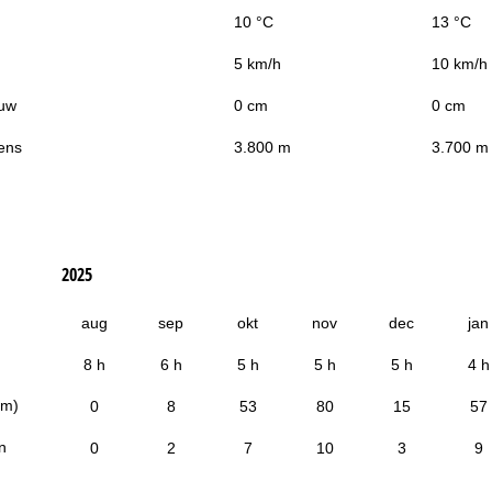
10 °C
13 °C
5 km/h
10 km/h
uw
0 cm
0 cm
ens
3.800 m
3.700 m
2025
aug
sep
okt
nov
dec
jan
8 h
6 h
5 h
5 h
5 h
4 h
cm)
0
8
53
80
15
57
n
0
2
7
10
3
9