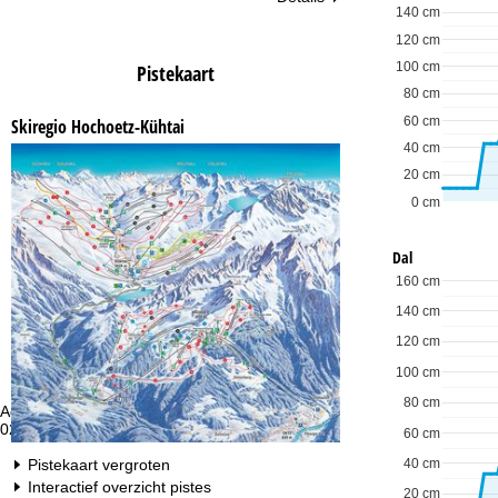
140 cm
120 cm
100 cm
Pistekaart
80 cm
60 cm
Skiregio Hochoetz-Kühtai
40 cm
20 cm
0 cm
Dal
160 cm
140 cm
120 cm
100 cm
80 cm
Advies
Op
020 713 9190 of +4922188828373
ma
60 cm
vr:
Pistekaart vergroten
40 cm
za
Interactief overzicht pistes
20 cm