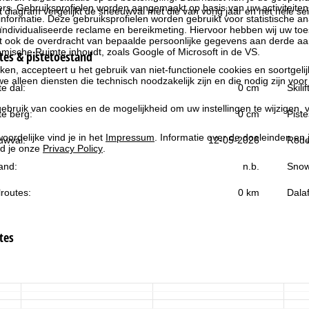
rs. Gebruiksprofielen worden aangemaakt op basis van uw activiteite
et diagram vergelijkt de sneeuwval met die van vorig jaar en het hele s
formatie. Deze gebruiksprofielen worden gebruikt voor statistische ana
ndividualiseerde reclame en bereikmeting. Hiervoor hebben wij uw to
at ook de overdracht van bepaalde persoonlijke gegevens aan derde aa
ische Ruimte inhoudt, zoals Google of Microsoft in de VS.
es & pistetoestand
kken, accepteert u het gebruik van niet-functionele cookies en soortgeli
we alleen diensten die technisch noodzakelijk zijn en die nodig zijn voor
e dal:
0 cm
Skili
ebruik van cookies en de mogelijkheid om uw instellingen te wijzigen, v
e berg:
0 cm
Piste
oordelijke vind je in het
Impressum
. Informatie over de doeleinden en
uwval:
12-05-2026
Rode
d je onze
Privacy Policy
.
and:
n.b.
Snow
routes:
0 km
Dala
tes