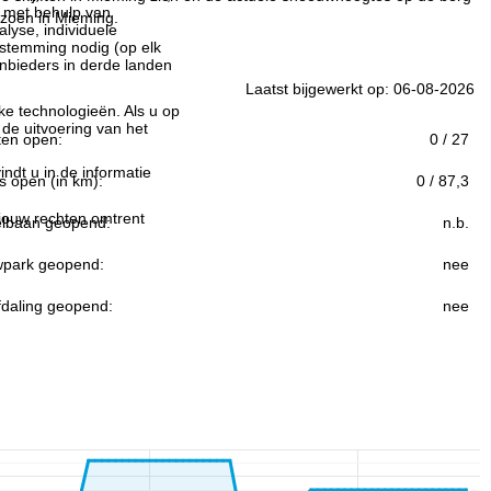
n met behulp van
eizoen in Mieming.
lyse, individuele
estemming nodig (op elk
nbieders in derde landen
Laatst bijgewerkt op: 06-08-2026
jke technologieën. Als u op
 de uitvoering van het
ften open:
0 / 27
indt u in de informatie
s open (in km):
0 / 87,3
 jouw rechten omtrent
lbaan geopend:
n.b.
park geopend:
nee
fdaling geopend:
nee