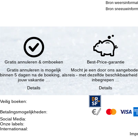
Bron weersinformat
Bron sneeuwinforma
Gratis annuleren & omboeken
Best-Price-garantie
Gratis annuleren is mogelijk
Mocht je een door ons aangebod
binnen 5 dagen na de boeking, als
reis - met dezelfde beschikbaarheid
jouw vakantie …
inbegrepen …
Details
Details
Veilig boeken
:
Betalingsmogelijkheden
:
Social Media
:
Onze labels
:
Internationaal
:
Imp