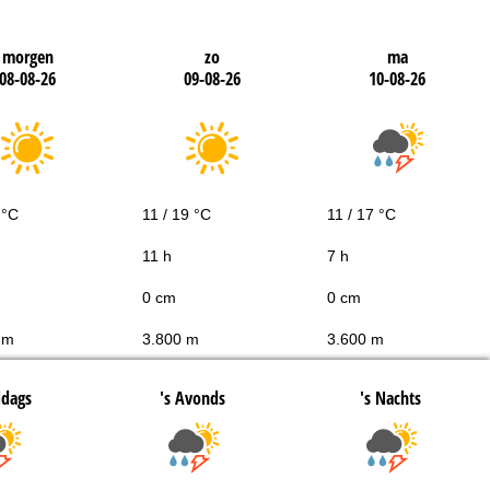
morgen
zo
ma
08-08-26
09-08-26
10-08-26
 °C
11 / 19 °C
11 / 17 °C
11 h
7 h
0 cm
0 cm
 m
3.800 m
3.600 m
ddags
's Avonds
's Nachts