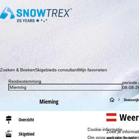
Schrijf je in voor onze nieuwsbrief en wees als eerste op de hoo
Zoeken & Boeken
Skigebieds-consultant
Mijn favorieten
Reisbestemming
periode 
08-08-26
S
Oostenrijk
Mieming
t
Weer
Overzicht
a
Cookie-informatie
Zoek je informat
Skigebied
r
Om onze website te optima
een nog betere 