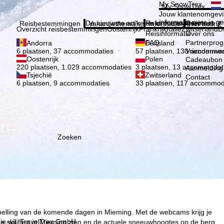
Kies 
My SnowTrex
My SnowTrex
Aanmelden
Jouw klantenomgevi
informatie over je g
De nieuwste artikelen in ons magazine
Reisinformatie
Over ons
Reisbestemmingen
Vakantiethema's
Informatie
Het bedrijf
Overzicht reisbestemmingen
Oostenrijk
Frankrijk
Italië
Zwitserland
D
Reisinformatie
Over ons
FAQ
Partnerpro
Andorra
Duitsland
Vriendenwer
6 plaatsen, 37 accommodaties
57 plaatsen, 130 accommod
Oostenrijk
Polen
Cadeaubon
220 plaatsen, 1.029 accommodaties
3 plaatsen, 13 accommodat
Aanmelding 
Tsjechië
Zwitserland
Contact
6 plaatsen, 9 accommodaties
33 plaatsen, 117 accommod
Zoeken
spelling van de komende dagen in Mieming. Met de webcams krijg je
ie wij, TravelTrex GmbH,
e skiliften in Mieming zien en de actuele sneeuwhoogtes op de berg