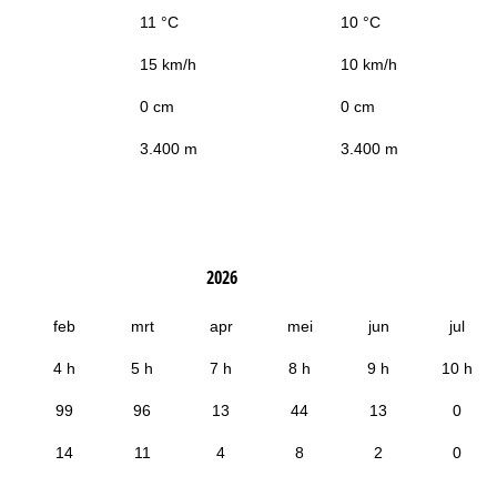
11 °C
10 °C
15 km/h
10 km/h
0 cm
0 cm
3.400 m
3.400 m
2026
feb
mrt
apr
mei
jun
jul
4 h
5 h
7 h
8 h
9 h
10 h
99
96
13
44
13
0
14
11
4
8
2
0