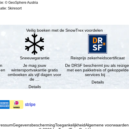
ie: © GeoSphere Austria
tie: Skiresort
Veilig boeken met de SnowTrex voordelen
Sneeuwgarantie
Reisprijs zekerheidscertificaat
en
Je mag jouw
De DRSF beschermt jou als reizige
 en
wintersportvakantie gratis
met een pakketreis of gekoppelde
omboeken als vijf dagen voor
services bij …
de …
Details
Details
ressum
Gegevensbescherming
Toegankelijkheid
Algemene voorwaarden