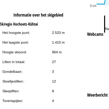
0 cm
Informatie over het skigebied
Skiregio Hochoetz-Kühtai
Na
Het hoogste punt:
2.520 m
Webcams
Het laagste punt:
1.410 m
Hoogte skioord:
864 m
Liften in totaal:
27
Gondelbaan:
3
Stoeltjesliften:
12
Sleepliften:
8
Weerbericht
Tovertapijten:
4