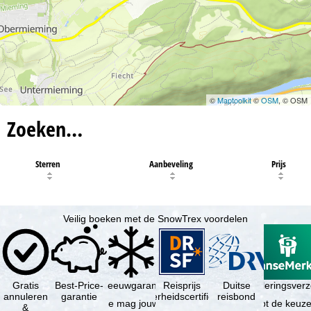
©
Maptoolkit
©
OSM
, © OSM
Zoeken…
Sterren
Aanbeveling
Prijs
Veilig boeken met de SnowTrex voordelen
Gratis
Best-Price-
Sneeuwgarantie
Reisprijs
Reisannuleringsver
Duitse
annuleren
garantie
zekerheidscertificaat
reisbond
Je mag jouw
Je hebt de keuze
&