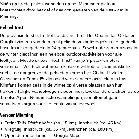
i
Skiën op brede pistes, wandelen op het Mieminger plateau,
koetstochten door het dal of gewoon genieten van de rust - dat is
n
Mieming.
Gebied Imst
a
De provincie Imst ligt in het bondsland Tirol. Het Oberinntal, Ötztal en
Gurgltal zijn een van de meest geliefde vakantieregio's in het gedeelte
Imst. Imst is opgedeeld in 24 gemeentes. Zowel in de zomer alsook in
de winter biedt Imst een heleboel outdoor-activiteiten voor alle
leeftijden. Met de skipas "Hoch-Imst" kun je 9 pistekilometers
verkennen. Wie toch wat meer skiplezier wil hebben, kan makkelijk
snel in de aangrenzende gebieden komen bijv. Ötztal, Pitztaler
Gletscher en Zams. Er zijn ook diverse andere activiteiten in Imst.
Klimfans komen zelfs in de winter op diverse plaatsen aan hun
trekken. Talrijke wandelwegen bieden indrukwekkende uitzichten op de
Tiroolse Alpen. Romantische wandelingen, sleeritten of gaan
schaatsen zorgen voor het echte vakantiegevoel.
Vervoer Mieming
Trein: Telfs-Pfaffenhofen (ca. 15 km), Innsbruck (ca. 45 km)
Vliegtuig: Innsbruck (ca. 35 km), München (ca. 180 km)
Open de routeplanner in
Google Maps