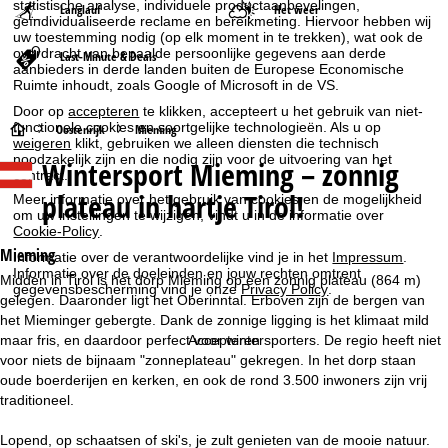
statistische analyse, individuele productaanbevelingen,
Langlauf
Het weer
geïndividualiseerde reclame en bereikmeting. Hiervoor hebben wij
uw toestemming nodig (op elk moment in te trekken), wat ook de
overdracht van bepaalde persoonlijke gegevens aan derde
Last-Minute & Deals
aanbieders in derde landen buiten de Europese Economische
Ruimte inhoudt, zoals Google of Microsoft in de VS.
Door op
accepteren
te klikken, accepteert u het gebruik van niet-
functionele cookies en soortgelijke technologieën. Als u op
S
Oostenrijk
Mieming
weigeren
klikt, gebruiken we alleen diensten die technisch
noodzakelijk zijn en die nodig zijn voor de uitvoering van het
Wintersport
Mieming – zonnig
t
contract.
plateau in hartje Tirol!
Meer informatie over het gebruik van cookies en de mogelijkheid
a
om uw instellingen te wijzigen, vindt u in de informatie over
Cookie-Policy
.
r
Mieming
Informatie over de verantwoordelijke vind je in het
Impressum
.
Informatie over de doeleinden en jouw rechten omtrent
Midden in Tirol is het dorp Mieming op een zonnig plateau (864 m)
gegevensbescherming vind je onze
Privacy Policy
.
t
gelegen. Daaronder ligt het Oberinntal. Erboven zijn de bergen van
het Mieminger gebergte. Dank de zonnige ligging is het klimaat mild
p
maar fris, en daardoor perfect voor wintersporters. De regio heeft niet
Accepteren
voor niets de bijnaam "zonneplateau" gekregen. In het dorp staan
a
oude boerderijen en kerken, en ook de rond 3.500 inwoners zijn vrij
traditioneel.
g
Lopend, op schaatsen of ski's, je zult genieten van de mooie natuur.