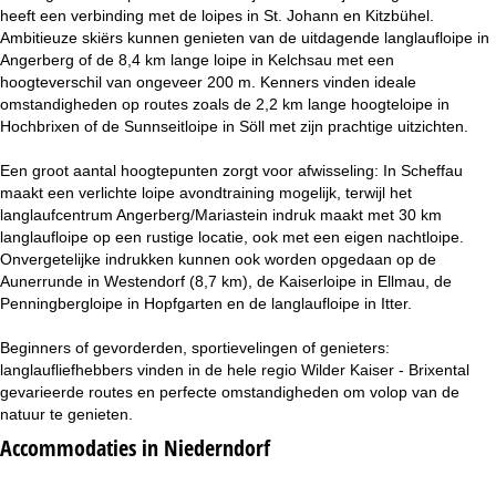
i
heeft een verbinding met de loipes in St. Johann en Kitzbühel.
Ambitieuze skiërs kunnen genieten van de uitdagende langlaufloipe in
n
Angerberg of de 8,4 km lange loipe in Kelchsau met een
hoogteverschil van ongeveer 200 m. Kenners vinden ideale
a
omstandigheden op routes zoals de 2,2 km lange hoogteloipe in
Hochbrixen of de Sunnseitloipe in Söll met zijn prachtige uitzichten.
Een groot aantal hoogtepunten zorgt voor afwisseling: In Scheffau
maakt een verlichte loipe avondtraining mogelijk, terwijl het
langlaufcentrum Angerberg/Mariastein indruk maakt met 30 km
langlaufloipe op een rustige locatie, ook met een eigen nachtloipe.
Onvergetelijke indrukken kunnen ook worden opgedaan op de
Aunerrunde in Westendorf (8,7 km), de Kaiserloipe in Ellmau, de
Penningbergloipe in Hopfgarten en de langlaufloipe in Itter.
Beginners of gevorderden, sportievelingen of genieters:
langlaufliefhebbers vinden in de hele regio Wilder Kaiser - Brixental
gevarieerde routes en perfecte omstandigheden om volop van de
natuur te genieten.
Accommodaties in Niederndorf