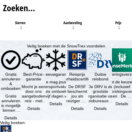
Zoeken…
Sterren
Aanbeveling
Prijs
Veilig boeken met de SnowTrex voordelen
Gratis
Best-Price-
Sneeuwgarantie
Reisprijs
Reisannuleringsver
Duitse
annuleren
garantie
zekerheidscertificaat
reisbond
Je mag jouw
Je hebt de keuze
&
Mocht je een
wintersportvakantie
De DRSF
De DRV is de
(inclusief
omboeken
door ons
gratis omboeken
beschermt
grootste
reisonderbrekingsve
Gratis
aangeboden
als vijf dagen voor
jou als
organisatie van
en . De …
annuleren
reis - met
de …
reiziger met
reisbureaus en
Details
Details
is mogelijk
dezelfde
een
reisorganisaties
Details
Details
Details
binnen 5
beschikbaarheid
pakketreis
in Duitsland. …
dagen na
en inbegrepen
of
Details
de
…
gekoppelde
Veilig boeken
:
boeking,
services bij
als jouw
…