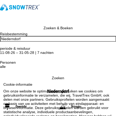
Zoeken & Boeken
Reisbestemming
periode & reisduur
11-08-26 – 31-05-28 | 7 nachten
Personen
alle
Zoeken
Cookie-informatie
Niederndorf
Om onze website te optimaliseren, gebruiken we cookies om
gebruiksinformatie te verzamelen, die wij, TravelTrex GmbH, ook
delen met onze partners. Gebruiksprofielen worden aangemaakt
op basis van uw activiteiten met behulp van eindapparaat- en
Overzicht
Skiregio
browserinformatie. Deze gebruiksprofielen worden gebruikt voor
statistische analyse, individuele productaanbevelingen,
geïndividualiseerde reclame en bereikmeting. Hiervoor hebben wij