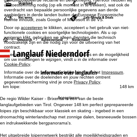
Skigebied
Langlauf
uw toestemming nodig (op elk moment in te trekken), wat ook de
overdracht van bepaalde persoonlijke gegevens aan derde
aanbieders in derde landen buiten de Europese Economische
Het weer
Last-Minute & Deals
Ruimte inhoudt, zoals Google of Microsoft in de VS.
Door op
accepteren
te klikken, accepteert u het gebruik van niet-
functionele cookies en soortgelijke technologieën. Als u op
weigeren
klikt, gebruiken we alleen diensten die technisch
S
Oostenrijk
Kufsteinerland
Niederndorf
noodzakelijk zijn en die nodig zijn voor de uitvoering van het
contract.
Langlauf Niederndorf
t
Meer informatie over het gebruik van cookies en de mogelijkheid
om uw instellingen te wijzigen, vindt u in de informatie over
a
Cookie-Policy
.
Informatie over langlaufen
Informatie over de verantwoordelijke vind je in het
Impressum
.
r
Informatie over de doeleinden en jouw rechten omtrent
gegevensbescherming vind je onze
Privacy Policy
.
km loipe:
148 km
t
Accepteren
De regio Wilder Kaiser - Brixental is een van de beste
p
langlaufgebieden van Tirol. Ongeveer 148 km perfect geprepareerde
loipes zijn beschikbaar voor klassiek en skating - ingebed in een
a
droomachtig winterlandschap met zonnige dalen, besneeuwde bossen
en indrukwekkende bergpanorama's.
g
Het uitgebreide loipennetwerk bestrijkt alle moeilijkheidsgraden en