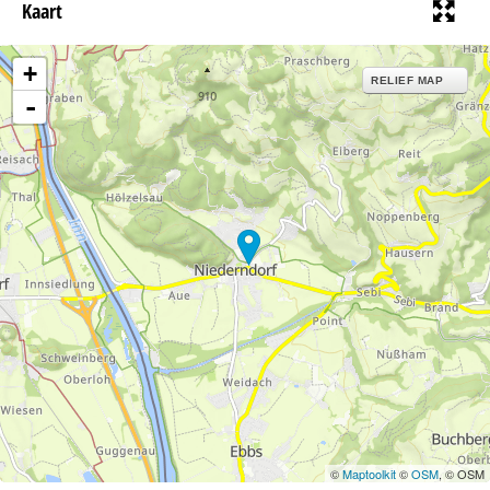
Kaart
+
RELIEF MAP
-
©
Maptoolkit
©
OSM
, © OSM