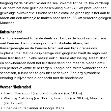
i
toegang tot de SkiWelt Wilder Kaiser-Brixental ligt ca. 25 km verderop.
Hier heeft het hele gezin de beschikking over 270 km piste voor een
n
geweldige skivakantie. Omdat het zo dichtbij de grens ligt is het aan te
raden om een uitstapje te maken naar het ca. 85 km verderop gelegen
a
München.
Kufsteinerland
Het Kufsteinerland ligt in de deelstaat Tirol, in de buurt van de grens
met Beieren. De omgeving van de Kitzbüheler Alpen, het
Kaisergebergte en de Beierse Alpen laat een bijna grenzeloos
skiplezier toe. Met de gelijknamige vestigingsstad biedt de regio met
haar tradities en unieke natuur ook culturele afwisseling. Naast skiën
en snowboarden heeft het Kufsteinerland nog meer te bieden om u
een perfect vakantie te bezorgen. Langlaufen, winterwandelingen en
schaatsen, u kunt het zo gek niet bedenken. Een erg bijzondere
ervaring is bijvoorbeeld een tocht met de hondenslee.
Vervoer Niederndorf
Trein: Oberaudorf (ca. 5 km), Kufstein (ca. 10 km)
Vliegtuig: Salzburg (ca. 85 km), Innsbruck (ca. 90 km), München
(ca. 125 km)
Open de routeplanner in
Google Maps