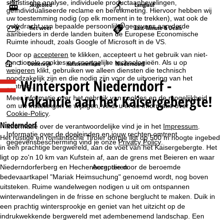
statistische analyse, individuele productaanbevelingen,
Skigebied
Langlauf
geïndividualiseerde reclame en bereikmeting. Hiervoor hebben wij
uw toestemming nodig (op elk moment in te trekken), wat ook de
overdracht van bepaalde persoonlijke gegevens aan derde
Het weer
Last-Minute & Deals
aanbieders in derde landen buiten de Europese Economische
Ruimte inhoudt, zoals Google of Microsoft in de VS.
Door op
accepteren
te klikken, accepteert u het gebruik van niet-
functionele cookies en soortgelijke technologieën. Als u op
S
Oostenrijk
Kufsteinerland
Niederndorf
weigeren
klikt, gebruiken we alleen diensten die technisch
noodzakelijk zijn en die nodig zijn voor de uitvoering van het
Wintersport
Niederndorf -
t
contract.
Vakantie aan het Kaisergebergte!
Meer informatie over het gebruik van cookies en de mogelijkheid
a
om uw instellingen te wijzigen, vindt u in de informatie over
Cookie-Policy
.
r
Niederndorf
Informatie over de verantwoordelijke vind je in het
Impressum
.
Informatie over de doeleinden en jouw rechten omtrent
Het rustige en romantische Tiroler dorpje ligt op 500 m hoogte ingebed
gegevensbescherming vind je onze
Privacy Policy
.
t
in een prachtige bergwereld, aan de voet van het Kaisergebergte. Het
ligt op zo'n 10 km van Kufstein af, aan de grens met Beieren en waar
p
Niederndorferberg en Hechenberg, die door de beroemde
Accepteren
bedevaartkapel "Mariak Heimsuchung" genoemd wordt, nog boven
a
uitsteken. Ruime wandelwegen nodigen u uit om ontspannen
winterwandelingen in de frisse en schone berglucht te maken. Duik in
g
een prachtig wintersprookje en geniet van het uitzicht op de
indrukwekkende bergwereld met adembenemend landschap. Een