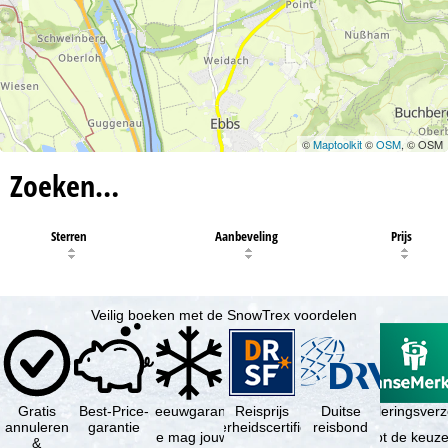
©
Maptoolkit
©
OSM
, © OSM
Zoeken…
Sterren
Aanbeveling
Prijs
Veilig boeken met de SnowTrex voordelen
Gratis
Best-Price-
Sneeuwgarantie
Reisprijs
Reisannuleringsver
Duitse
annuleren
garantie
zekerheidscertificaat
reisbond
Je mag jouw
Je hebt de keuze
&