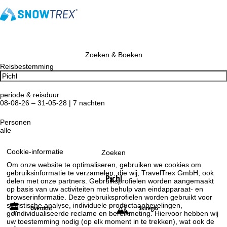
Zoeken & Boeken
Reisbestemming
periode & reisduur
08-08-26 – 31-05-28 | 7 nachten
Personen
alle
Cookie-informatie
Zoeken
Om onze website te optimaliseren, gebruiken we cookies om
gebruiksinformatie te verzamelen, die wij, TravelTrex GmbH, ook
Pichl
delen met onze partners. Gebruiksprofielen worden aangemaakt
op basis van uw activiteiten met behulp van eindapparaat- en
browserinformatie. Deze gebruiksprofielen worden gebruikt voor
statistische analyse, individuele productaanbevelingen,
Overzicht
Skiregio
geïndividualiseerde reclame en bereikmeting. Hiervoor hebben wij
uw toestemming nodig (op elk moment in te trekken), wat ook de