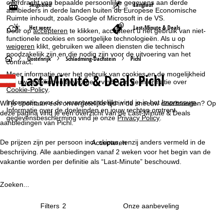
overdracht van bepaalde persoonlijke gegevens aan derde
Skigebied
Langlauf
aanbieders in derde landen buiten de Europese Economische
Ruimte inhoudt, zoals Google of Microsoft in de VS.
Het weer
Last-Minute & Deals
Door op
accepteren
te klikken, accepteert u het gebruik van niet-
functionele cookies en soortgelijke technologieën. Als u op
weigeren
klikt, gebruiken we alleen diensten die technisch
noodzakelijk zijn en die nodig zijn voor de uitvoering van het
S
Oostenrijk
Schladming-Dachstein
Pichl
contract.
Meer informatie over het gebruik van cookies en de mogelijkheid
Last-Minute & Deals Pichl
t
om uw instellingen te wijzigen, vindt u in de informatie over
Cookie-Policy
.
a
Informatie over de verantwoordelijke vind je in het
Impressum
.
Wil je spontaan een onvergetelijke tijd in de sneeuw doorbrengen? Op
Informatie over de doeleinden en jouw rechten omtrent
deze pagina vind je een overzicht van de Last-Minute & Deals
gegevensbescherming vind je onze
Privacy Policy
.
r
aanbiedingen van Pichl.
t
De prijzen zijn per persoon incl. skipas, tenzij anders vermeld in de
Accepteren
beschrijving. Alle aanbiedingen vanaf 2 weken voor het begin van de
p
vakantie worden per definitie als “Last-Minute” beschouwd.
a
Zoeken...
g
Filters
2
i