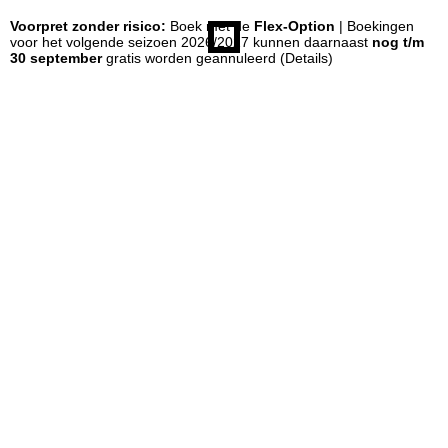
Voorpret zonder risico:
Boek met de
Flex-Option
| Boekingen
n
voor het volgende seizoen 2026/2027 kunnen daarnaast
nog t/m
30 september
gratis worden geannuleerd
(Details)
a