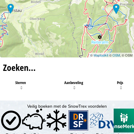
©
Maptoolkit
©
OSM
, © OSM
Zoeken…
Sterren
Aanbeveling
Prijs
Veilig boeken met de SnowTrex voordelen