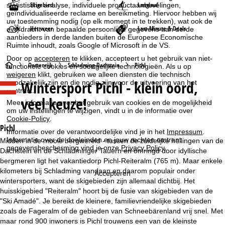
Skigebied
Langlauf
statistische analyse, individuele productaanbevelingen,
geïndividualiseerde reclame en bereikmeting. Hiervoor hebben wij
uw toestemming nodig (op elk moment in te trekken), wat ook de
Het weer
Last-Minute & Deals
overdracht van bepaalde persoonlijke gegevens aan derde
aanbieders in derde landen buiten de Europese Economische
Ruimte inhoudt, zoals Google of Microsoft in de VS.
Door op
accepteren
te klikken, accepteert u het gebruik van niet-
S
Oostenrijk
Schladming-Dachstein
Pichl
functionele cookies en soortgelijke technologieën. Als u op
weigeren
klikt, gebruiken we alleen diensten die technisch
Wintersport
Pichl - klein oord,
noodzakelijk zijn en die nodig zijn voor de uitvoering van het
t
contract.
veel keuze!
Meer informatie over het gebruik van cookies en de mogelijkheid
a
om uw instellingen te wijzigen, vindt u in de informatie over
Cookie-Policy
.
r
Pichl
Informatie over de verantwoordelijke vind je in het
Impressum
.
Informatie over de doeleinden en jouw rechten omtrent
Midden in de mooie bergwereld - tussen de zuidelijke hellingen van de
t
gegevensbescherming vind je onze
Privacy Policy
.
Dachstein en de Schladminger Tauern en omringd door idyllische
bergmeren ligt het vakantiedorp Pichl-Reiteralm (765 m). Maar enkele
p
kilometers bij Schladming vandaan en daarom populair onder
Accepteren
wintersporters, want de skigebieden zijn allemaal dichtbij. Het
a
huisskigebied "Reiteralm" hoort bij de fusie van skigebieden van de
"Ski Amadé". Je bereikt de kleinere, familievriendelijke skigebieden
g
zoals de Fageralm of de gebieden van Schneebärenland vrij snel. Met
maar rond 900 inwoners is Pichl trouwens een van de kleinste