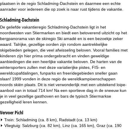
i
plaatsen in de regio Schladming-Dachstein en daarmee een echte
aanrader voor iedereen die op zoek is naar rust tijdens de vakantie.
n
Schladming-Dachstein
a
De geliefde vakantieregio Schladming-Dachstein ligt in het
noordwesten van Stiermarken en biedt een betoverend uitzicht op het
bergpanorama van de skiregio Ski amadé en is een bezoekje zeker
waard. Talrijke, gezellige oorden zijn rondom aantrekkelijke
skigebieden gelegen, die veel afwisseling beloven. Vooral families met
kinderen zijn hier prima ondergebracht en vinden geweldige
aanbiedingen die een heerlijke vakantie beloven. De harten van de
wintersporters zullen met deze variatierijke pistes, FIS- en
wereldcupafdalingen, funparks en freeridegebieden sneller gaan
slaan! 1999 vonden in deze regio de wereldkampioenschappen
noords skiën plaats. Dit is niet verwonderlijk met een uitstekend loipe-
aanbod van in totaal 714 km! Na een sportieve dag in de sneeuw kun
je in veel gezellige gasthoven en bars de typisch Stiermarkse
gezelligheid leren kennen.
Vervoer Pichl
Trein: Schladming (ca. 8 km), Radstadt (ca. 13 km)
Vliegtuig: Salzburg (ca. 82 km), Linz (ca. 165 km), Graz (ca. 190