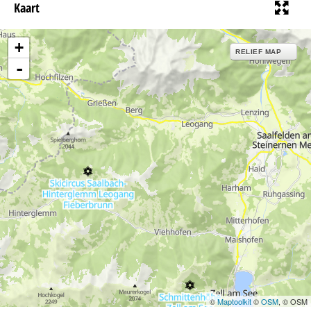
n
Kaart
a
+
RELIEF MAP
-
©
Maptoolkit
©
OSM
, © OSM