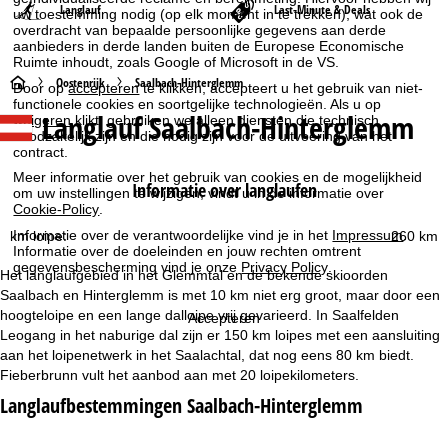
Langlauf
Last-Minute & Deals
uw toestemming nodig (op elk moment in te trekken), wat ook de
overdracht van bepaalde persoonlijke gegevens aan derde
aanbieders in derde landen buiten de Europese Economische
Ruimte inhoudt, zoals Google of Microsoft in de VS.
S
Oostenrijk
Saalbach-Hinterglemm
Door op
accepteren
te klikken, accepteert u het gebruik van niet-
functionele cookies en soortgelijke technologieën. Als u op
Langlauf Saalbach-Hinterglemm
weigeren
klikt, gebruiken we alleen diensten die technisch
t
noodzakelijk zijn en die nodig zijn voor de uitvoering van het
contract.
a
Meer informatie over het gebruik van cookies en de mogelijkheid
Informatie over langlaufen
om uw instellingen te wijzigen, vindt u in de informatie over
r
Cookie-Policy
.
Informatie over de verantwoordelijke vind je in het
Impressum
.
km loipe:
260 km
t
Informatie over de doeleinden en jouw rechten omtrent
gegevensbescherming vind je onze
Privacy Policy
.
Het langlaufgebied in het Glemmtal en de bekende skioorden
p
Saalbach en Hinterglemm is met 10 km niet erg groot, maar door een
hoogteloipe en een lange dalloipe vrij gevarieerd. In Saalfelden
Accepteren
a
Leogang in het naburige dal zijn er 150 km loipes met een aansluiting
aan het loipenetwerk in het Saalachtal, dat nog eens 80 km biedt.
g
Fieberbrunn vult het aanbod aan met 20 loipekilometers.
Langlaufbestemmingen Saalbach-Hinterglemm
i