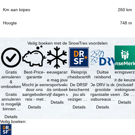
260 km
748 m
Veilig boeken met de SnowTrex voordelen
Gratis
Best-Price-
Sneeuwgarantie
Reisprijs
Reisannuleringsver
Duitse
annuleren
garantie
zekerheidscertificaat
reisbond
Je mag jouw
Je hebt de keuze
&
Mocht je een
wintersportvakantie
De DRSF
De DRV is de
(inclusief
omboeken
door ons
gratis omboeken
beschermt
grootste
reisonderbrekingsve
Gratis
aangeboden
als vijf dagen voor
jou als
organisatie van
en . De …
annuleren
reis - met
de …
reiziger met
reisbureaus en
Details
Details
is mogelijk
dezelfde
een
reisorganisaties
Details
Details
Details
binnen 5
beschikbaarheid
pakketreis
in Duitsland. …
dagen na
en inbegrepen
of
Details
de
…
gekoppelde
Veilig boeken
:
boeking,
services bij
als jouw
…
vakantie …