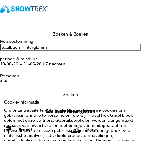
Zoeken & Boeken
Reisbestemming
periode & reisduur
10-08-26 – 31-05-28 | 7 nachten
Personen
alle
Zoeken
Cookie-informatie
Saalbach-Hinterglemm
Om onze website te optimaliseren, gebruiken we cookies om
gebruiksinformatie te verzamelen, die wij, TravelTrex GmbH, ook
delen met onze partners. Gebruiksprofielen worden aangemaakt
op basis van uw activiteiten met behulp van eindapparaat- en
Overzicht
Skiregio
browserinformatie. Deze gebruiksprofielen worden gebruikt voor
statistische analyse, individuele productaanbevelingen,
geïndividualiseerde reclame en bereikmeting. Hiervoor hebben wij