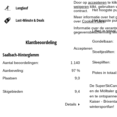
Door op
accepteren
te kli
weigeren
klikt, gebruiken 
Langlauf
t
Het hoogste pu
contract.
Meer informatie over het g
Last-Minute & Deals
p
Het laagste pun
over
Cookie-Policy
.
Informatie over de verantw
a
Liften in totaal:
gegevensbescherming vin
Gondelbaan:
Klantbeoordeling
g
Accepteren
Stoeltjesliften:
i
Saalbach-Hinterglemm
Sleepliften:
Aantal beoordelingen:
1.140
n
Aanbeveling:
97 %
Pistes in totaal
a
Plaatsen
9,0
De SuperSkiCard 
en de Mölltaler 
Skigebieden
9,4
en te ontspanne
Kaiser - Brixent
Details
wintersportfan!