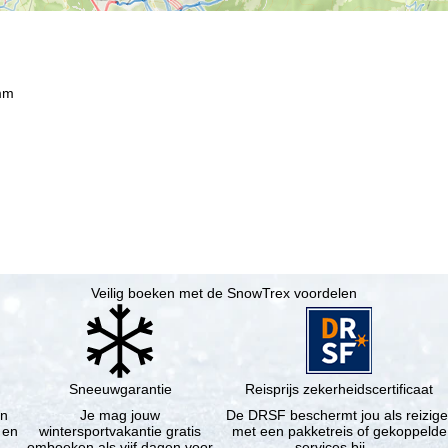
mm
Veilig boeken met de SnowTrex voordelen
Sneeuwgarantie
Reisprijs zekerheidscertificaat
en
Je mag jouw
De DRSF beschermt jou als reizige
 en
wintersportvakantie gratis
met een pakketreis of gekoppelde
omboeken als vijf dagen voor
services bij …