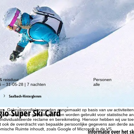
gte van onze kortingsacties!
& reisduur
Personen
 – 31-05-28 | 7 nachten
alle
Saalbach-Hinterglemm
liseren, gebruiken we cookies om gebruiksinformatie te verzamelen, d
gio Super Ski Card
rs. Gebruiksprofielen worden aangemaakt op basis van uw activiteite
formatie. Deze gebruiksprofielen worden gebruikt voor statistische ana
ndividualiseerde reclame en bereikmeting. Hiervoor hebben wij uw to
at ook de overdracht van bepaalde persoonlijke gegevens aan derde aa
ische Ruimte inhoudt, zoals Google of Microsoft in de VS.
Informatie over het s