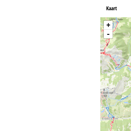
Kaart
+
-