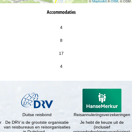
©
Maptoolkit
©
OSM
, © OSM
Accommodaties
4
8
17
4
Duitse reisbond
Reisannuleringsverzekeringen
r
De DRV is de grootste organisatie
Je hebt de keuze uit de
van reisbureaus en reisorganisaties
(inclusief
in Duitsland. …
reisonderbrekingsverzekering)