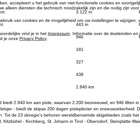
kken, accepteert u het gebruik van niet-functionele cookies en soortgeli
we alleen diensten die technisch noodzakelijk zijn en die nodig zijn voor
nt:
3.122 m
ebruik van cookies en de mogelijkheid om uw instellingen te wijzigen, v
t:
443 m
oordelijke vind je in het
Impressum
. Informatie over de doeleinden en
946
d je onze
Privacy Policy
.
181
327
438
:
2.840 km
biedt 2.840 km aan piste, waarvan 2.200 besneeuwd, en 946 liften in t
gletsjer - biedt de skipas 200 dagen pisteplezier en sneeuwzekerheid. D
n. Tot de 23 skiregio's behoren wereldberoemde skigebieden zoals het
al, Kitzbühel - Kirchberg, St. Johann in Tirol - Oberndorf, Steinplatte W