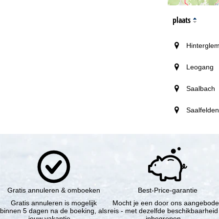
plaats
Hintergle
Leogang
Saalbach
Saalfelden
Gratis annuleren & omboeken
Best-Price-garantie
Gratis annuleren is mogelijk
Mocht je een door ons aangebod
binnen 5 dagen na de boeking, als
reis - met dezelfde beschikbaarheid
jouw vakantie …
inbegrepen …