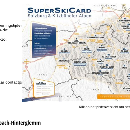
eningstijden
-do:
09:00-17:00
09:00-14:00
-zo:
gesloten
Advies
ar contactpagina
Klik op het pisteoverzicht om het
lbach-Hinterglemm