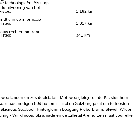
jke technologieën. Als u op
 de uitvoering van het
Pistes:
1.182 km
indt u in de informatie
Pistes:
1.317 km
 jouw rechten omtrent
Pistes:
341 km
wee landen en zes deelstaten. Met twee gletsjers - de Kitzsteinhorn
aarnaast nodigen 809 hutten in Tirol en Salzburg je uit om te feesten
 Skicircus Saalbach Hinterglemm Leogang Fieberbrunn, Skiwelt Wilder
aidring - Winklmoos, Ski amadé en de Zillertal Arena. Een must voor elke