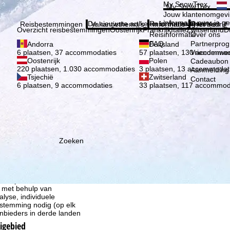
Kies 
My SnowTrex
My SnowTrex
Aanmelden
Jouw klantenomgevi
informatie over je g
De nieuwste artikelen in ons magazine
Reisinformatie
Over ons
Reisbestemmingen
Vakantiethema's
Informatie
Het bedrijf
Overzicht reisbestemmingen
Oostenrijk
Frankrijk
Italië
Zwitserland
D
Reisinformatie
Over ons
FAQ
Partnerpro
Andorra
Duitsland
Vriendenwer
6 plaatsen, 37 accommodaties
57 plaatsen, 130 accommod
Oostenrijk
Polen
Cadeaubon
220 plaatsen, 1.030 accommodaties
3 plaatsen, 13 accommodat
Aanmelding 
Tsjechië
Zwitserland
Contact
6 plaatsen, 9 accommodaties
33 plaatsen, 117 accommod
Zoeken
ie wij, TravelTrex GmbH,
n met behulp van
lyse, individuele
estemming nodig (op elk
nbieders in derde landen
kigebied