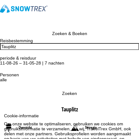
Zoeken & Boeken
Reisbestemming
periode & reisduur
11-08-26 – 31-05-28 | 7 nachten
Personen
alle
Zoeken
Tauplitz
Cookie-informatie
Om onze website te optimaliseren, gebruiken we cookies om
Overzicht
Skiregio
gebruiksinformatie te verzamelen, die wij, TravelTrex GmbH, ook
delen met onze partners. Gebruiksprofielen worden aangemaakt
op basis van uw activiteiten met behulp van eindapparaat- en