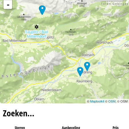
-
©
Maptoolkit
©
OSM
, © OSM
Zoeken…
Sterren
Aanbeveling
Prijs