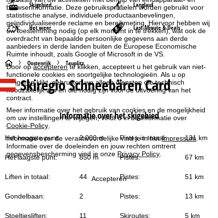
Skigebied
Langlauf
browserinformatie. Deze gebruiksprofielen worden gebruikt voor
statistische analyse, individuele productaanbevelingen,
geïndividualiseerde reclame en bereikmeting. Hiervoor hebben wij
Het weer
Last-Minute & Deals
uw toestemming nodig (op elk moment in te trekken), wat ook de
overdracht van bepaalde persoonlijke gegevens aan derde
aanbieders in derde landen buiten de Europese Economische
Ruimte inhoudt, zoals Google of Microsoft in de VS.
S
Oostenrijk
Tauplitz
Door op
accepteren
te klikken, accepteert u het gebruik van niet-
functionele cookies en soortgelijke technologieën. Als u op
Skiregio Schneebären Card
t
weigeren
klikt, gebruiken we alleen diensten die technisch
noodzakelijk zijn en die nodig zijn voor de uitvoering van het
contract.
a
Meer informatie over het gebruik van cookies en de mogelijkheid
Informatie over het skigebied
om uw instellingen te wijzigen, vindt u in de informatie over
r
Cookie-Policy
.
Het hoogste punt:
2.000 m
Pistes in totaal:
131 km
Informatie over de verantwoordelijke vind je in het
Impressum
.
t
Informatie over de doeleinden en jouw rechten omtrent
gegevensbescherming vind je onze
Privacy Policy
.
Het laagste punt:
850 m
Pistes:
67 km
p
Liften in totaal:
44
Pistes:
51 km
Accepteren
a
Gondelbaan:
2
Pistes:
13 km
g
Stoeltjesliften:
11
Skiroutes:
5 km