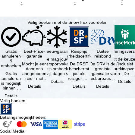
Veilig boeken met de SnowTrex voordelen
Gratis
Best-Price-
Sneeuwgarantie
Reisprijs
Reisannuleringsver
Duitse
annuleren
garantie
zekerheidscertificaat
reisbond
Je mag jouw
Je hebt de keuze
&
Mocht je een
wintersportvakantie
De DRSF
De DRV is de
(inclusief
omboeken
door ons
gratis omboeken
beschermt
grootste
reisonderbrekingsve
Gratis
aangeboden
als vijf dagen voor
jou als
organisatie van
en . De …
annuleren
reis - met
de …
reiziger met
reisbureaus en
Details
Details
is mogelijk
dezelfde
een
reisorganisaties
Details
Details
Details
binnen 5
beschikbaarheid
pakketreis
in Duitsland. …
dagen na
en inbegrepen
of
Details
de
…
gekoppelde
Veilig boeken
:
boeking,
services bij
als jouw
…
vakantie …
Betalingsmogelijkheden
:
Social Media
: