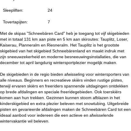
i
Sleepliften:
24
n
Tovertapijten:
7
a
Met de skipas "Schneebären Card" heb je toegang tot vijf skigebieden
met in totaal 131 km aan piste en 5 km aan skiroutes: Tauplitz, Loser,
Kaiserau, Planneralm en Riesneralm. Het Tauplitz is het grootste
skigebied van het skigebied Schneebärenland en maakt indruk met
zijn sneeuwzekerheid en moderne besneeuwingsinstallaties, die van
december tot april langdurig wintersportplezier mogelijk maken.
De skigebieden in de regio bieden afwisseling voor wintersporters van
alle niveaus. Beginners en recreatieve skiërs vinden rustige pistes,
terwijl ervaren skiërs en freeriders spannende uitdagingen ontdekken
op brede afdalingen en speciale freeridegebieden. Ook toerskiërs
komen aan hun trekken. Gezinnen kunnen stoom afblazen in het
kinderskigebied en extra plezier beleven met snowtubing. Uitgebreide
pisten en gevarieerde afdalingen maken de Schneebären Card tot een
ideaal aanbod voor iedereen die een actieve en afwisselende
wintervakantie wil beleven.