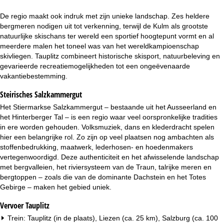
i
De regio maakt ook indruk met zijn unieke landschap. Zes heldere
n
bergmeren nodigen uit tot verkenning, terwijl de Kulm als grootste
natuurlijke skischans ter wereld een sportief hoogtepunt vormt en al
a
meerdere malen het toneel was van het wereldkampioenschap
skivliegen. Tauplitz combineert historische skisport, natuurbeleving en
gevarieerde recreatiemogelijkheden tot een ongeëvenaarde
vakantiebestemming.
Steirisches Salzkammergut
Het Stiermarkse Salzkammergut – bestaande uit het Ausseerland en
het Hinterberger Tal – is een regio waar veel oorspronkelijke tradities
in ere worden gehouden. Volksmuziek, dans en klederdracht spelen
hier een belangrijke rol. Zo zijn op veel plaatsen nog ambachten als
stoffenbedrukking, maatwerk, lederhosen- en hoedenmakers
vertegenwoordigd. Deze authenticiteit en het afwisselende landschap
met bergvalleien, het riviersysteem van de Traun, talrijke meren en
bergtoppen – zoals die van de dominante Dachstein en het Totes
Gebirge – maken het gebied uniek.
Vervoer Tauplitz
Trein: Tauplitz (in de plaats), Liezen (ca. 25 km), Salzburg (ca. 100