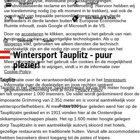
statistische analyse, individuele productaanbevelingen,
Skigebied
Langlauf
geïndividualiseerde reclame en bereikmeting. Hiervoor hebben wij
uw toestemming nodig (op elk moment in te trekken), wat ook de
overdracht van bepaalde persoonlijke gegevens aan derde
Het weer
Last-Minute & Deals
aanbieders in derde landen buiten de Europese Economische
Ruimte inhoudt, zoals Google of Microsoft in de VS.
Door op
accepteren
te klikken, accepteert u het gebruik van niet-
functionele cookies en soortgelijke technologieën. Als u op
S
Oostenrijk
Tauplitz
weigeren
klikt, gebruiken we alleen diensten die technisch
noodzakelijk zijn en die nodig zijn voor de uitvoering van het
Wintersport
Tauplitz - puur
t
contract.
plezier!
Meer informatie over het gebruik van cookies en de mogelijkheid
a
om uw instellingen te wijzigen, vindt u in de informatie over
Cookie-Policy
.
r
Tauplitz
Informatie over de verantwoordelijke vind je in het
Impressum
.
Informatie over de doeleinden en jouw rechten omtrent
Tauplitz in het Stiermarkse Salzkammergut ligt op 896 meter hoogte
gegevensbescherming vind je onze
Privacy Policy
.
t
en telt ongeveer 1.000 inwoners. De vallei wordt gedomineerd door de
imposante Grimming van 2.351 meter en is vooral aantrekkelijk voor
p
Accepteren
wintersportliefhebbers. Al meer dan 100 jaar geleden werd hier op de
Tauplitzalm geskied en in 1911 vonden hier al de Oostenrijkse
a
skikampioenschappen plaats. Het op 1.600 meter hoogte gelegen
dorp Tauplitzalm is een aantrekkelijk autovrij skioord met hotels,
g
gezellige restaurants en traditionele hutten. Vanuit alle accommodaties
hebben bezoekers direct toegang tot de pistes of loipes.