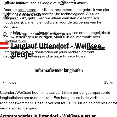
Langlauf
Het weer
Ruimte inhoudt, zoals Google of Microsoft in de VS.
Door op
accepteren
te klikken, accepteert u het gebruik van niet-
functionele cookies en soortgelijke technologieën. Als u op
Last-Minute & Deals
weigeren
klikt, gebruiken we alleen diensten die technisch
noodzakelijk zijn en die nodig zijn voor de uitvoering van het
contract.
Meer informatie over het gebruik van cookies en de mogelijkheid
S
Oostenrijk
Uttendorf - Weißsee gletsjer
om uw instellingen te wijzigen, vindt u in de informatie over
Cookie-Policy
.
Langlauf Uttendorf - Weißsee
t
Informatie over de verantwoordelijke vind je in het
Impressum
.
gletsjer
Informatie over de doeleinden en jouw rechten omtrent
a
gegevensbescherming vind je onze
Privacy Policy
.
r
Informatie over langlaufen
Accepteren
t
km loipe:
15 km
p
Uttendorf/Weißsee heeft in totaal ca. 15 km perfect geprepareerde
langlaufloipes om te ontdekken. Een hoogtepunt is de verlichte loipe
a
rond het zwemmeer. Deze is verlicht tot 21.00 uur en belooft plezier tot
ver na zonsondergang.
g
Accommodaties in Uttendorf - Weißsee gletsjer