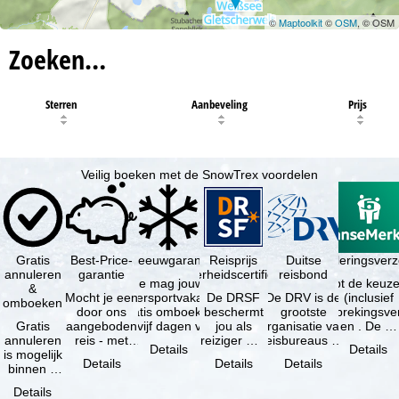
©
Maptoolkit
©
OSM
, © OSM
Zoeken…
Sterren
Aanbeveling
Prijs
Veilig boeken met de SnowTrex voordelen
Gratis
Best-Price-
Sneeuwgarantie
Reisprijs
Reisannuleringsver
Duitse
annuleren
garantie
zekerheidscertificaat
reisbond
Je mag jouw
Je hebt de keuze
&
Mocht je een
wintersportvakantie
De DRSF
De DRV is de
(inclusief
omboeken
door ons
gratis omboeken
beschermt
grootste
reisonderbrekingsve
Gratis
aangeboden
als vijf dagen voor
jou als
organisatie van
en . De …
annuleren
reis - met
de …
reiziger met
reisbureaus en
Details
Details
is mogelijk
dezelfde
een
reisorganisaties
Details
Details
Details
binnen 5
beschikbaarheid
pakketreis
in Duitsland. …
dagen na
en inbegrepen
of
Details
de
…
gekoppelde