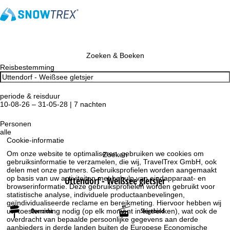
Zoeken & Boeken
Reisbestemming
periode & reisduur
10-08-26 – 31-05-28 | 7 nachten
Personen
alle
Cookie-informatie
Om onze website te optimaliseren, gebruiken we cookies om
Zoeken
gebruiksinformatie te verzamelen, die wij, TravelTrex GmbH, ook
delen met onze partners. Gebruiksprofielen worden aangemaakt
op basis van uw activiteiten met behulp van eindapparaat- en
Uttendorf - Weißsee gletsjer
browserinformatie. Deze gebruiksprofielen worden gebruikt voor
statistische analyse, individuele productaanbevelingen,
geïndividualiseerde reclame en bereikmeting. Hiervoor hebben wij
Overzicht
Skigebied
uw toestemming nodig (op elk moment in te trekken), wat ook de
overdracht van bepaalde persoonlijke gegevens aan derde
aanbieders in derde landen buiten de Europese Economische