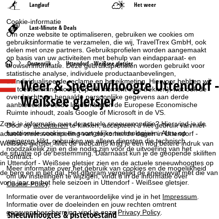
Langlauf
Het weer
Cookie-informatie
Last-Minute & Deals
Om onze website te optimaliseren, gebruiken we cookies om
gebruiksinformatie te verzamelen, die wij, TravelTrex GmbH, ook
delen met onze partners. Gebruiksprofielen worden aangemaakt
op basis van uw activiteiten met behulp van eindapparaat- en
S
Oostenrijk
Uttendorf - Weißsee gletsjer
browserinformatie. Deze gebruiksprofielen worden gebruikt voor
statistische analyse, individuele productaanbevelingen,
Weer & Sneeuwhoogte Uttendorf -
geïndividualiseerde reclame en bereikmeting. Hiervoor hebben wij
t
uw toestemming nodig (op elk moment in te trekken), wat ook de
Weißsee gletsjer
overdracht van bepaalde persoonlijke gegevens aan derde
a
aanbieders in derde landen buiten de Europese Economische
Ruimte inhoudt, zoals Google of Microsoft in de VS.
r
Zoek je informatie over de actuele sneeuwconditie? Hier vind je de
Door op
accepteren
te klikken, accepteert u het gebruik van niet-
functionele cookies en soortgelijke technologieën. Als u op
actuele weersvoorspelling van de komende dagen in Uttendorf -
weigeren
klikt, gebruiken we alleen diensten die technisch
t
Weißsee gletsjer. Met de webcams krijg je een nog betere indruk van
noodzakelijk zijn en die nodig zijn voor de uitvoering van het
de situatie op de bestemming. Daarnaast kun je de geopende skiliften
contract.
in Uttendorf - Weißsee gletsjer zien en de actuele sneeuwhoogtes op
p
Meer informatie over het gebruik van cookies en de mogelijkheid
de berg en in het dal. Het diagram vergelijkt de sneeuwval met die van
om uw instellingen te wijzigen, vindt u in de informatie over
vorig jaar en het hele seizoen in Uttendorf - Weißsee gletsjer.
a
Cookie-Policy
.
Informatie over de verantwoordelijke vind je in het
Impressum
.
g
Informatie over de doeleinden en jouw rechten omtrent
gegevensbescherming vind je onze
Privacy Policy
.
Sneeuwhoogtes & pistetoestand