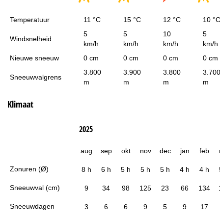
Temperatuur
11 °C
15 °C
12 °C
10 °
5
5
10
5
Windsnelheid
km/h
km/h
km/h
km/h
Nieuwe sneeuw
0 cm
0 cm
0 cm
0 cm
3.800
3.900
3.800
3.70
Sneeuwvalgrens
m
m
m
m
Klimaat
2025
aug
sep
okt
nov
dec
jan
feb
Zonuren (Ø)
8 h
6 h
5 h
5 h
5 h
4 h
4 h
Sneeuwval (cm)
9
34
98
125
23
66
134
Sneeuwdagen
3
6
6
9
5
9
17