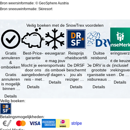
Bron weersinformatie: © GeoSphere Austria
Bron sneeuwinformatie: Skiresort
Veilig boeken met de SnowTrex voordelen
Gratis
Best-Price-
Sneeuwgarantie
Reisprijs
Reisannuleringsver
Duitse
annuleren
garantie
zekerheidscertificaat
reisbond
Je mag jouw
Je hebt de keuze
&
Mocht je een
wintersportvakantie
De DRSF
De DRV is de
(inclusief
omboeken
door ons
gratis omboeken
beschermt
grootste
reisonderbrekingsve
Gratis
aangeboden
als vijf dagen voor
jou als
organisatie van
en . De …
annuleren
reis - met
de …
reiziger met
reisbureaus en
Details
Details
is mogelijk
dezelfde
een
reisorganisaties
Details
Details
Details
binnen 5
beschikbaarheid
pakketreis
in Duitsland. …
dagen na
en inbegrepen
of
Details
de
…
gekoppelde
Veilig boeken
:
boeking,
services bij
als jouw
…
vakantie …
Betalingsmogelijkheden
: