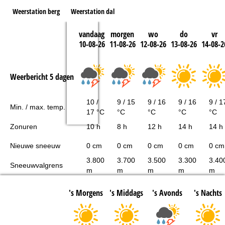
Weerstation berg
Weerstation dal
vandaag
morgen
wo
do
vr
10-08-26
11-08-26
12-08-26
13-08-26
14-08-2
Weerbericht 5 dagen
10 /
9 / 15
9 / 16
9 / 16
9 / 1
Min. / max. temp.
17 °C
°C
°C
°C
°C
Zonuren
10 h
8 h
12 h
14 h
14 h
Nieuwe sneeuw
0 cm
0 cm
0 cm
0 cm
0 cm
3.800
3.700
3.500
3.300
3.40
Sneeuwvalgrens
m
m
m
m
m
's Morgens
's Middags
's Avonds
's Nachts