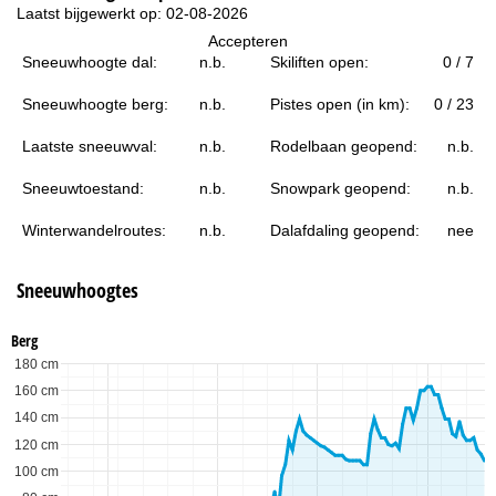
i
Laatst bijgewerkt op: 02-08-2026
Accepteren
n
Sneeuwhoogte dal:
n.b.
Skiliften open:
0 / 7
a
Sneeuwhoogte berg:
n.b.
Pistes open (in km):
0 / 23
Laatste sneeuwval:
n.b.
Rodelbaan geopend:
n.b.
Sneeuwtoestand:
n.b.
Snowpark geopend:
n.b.
Winterwandelroutes:
n.b.
Dalafdaling geopend:
nee
Sneeuwhoogtes
Berg
180 cm
160 cm
140 cm
120 cm
100 cm