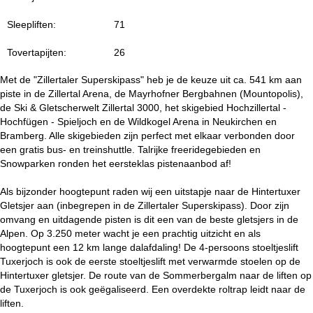
i
Sleepliften:
71
n
Tovertapijten:
26
a
Met de "Zillertaler Superskipass" heb je de keuze uit ca. 541 km aan
piste in de Zillertal Arena, de Mayrhofner Bergbahnen (Mountopolis),
de Ski & Gletscherwelt Zillertal 3000, het skigebied Hochzillertal -
Hochfügen - Spieljoch en de Wildkogel Arena in Neukirchen en
Bramberg. Alle skigebieden zijn perfect met elkaar verbonden door
een gratis bus- en treinshuttle. Talrijke freeridegebieden en
Snowparken ronden het eersteklas pistenaanbod af!
Als bijzonder hoogtepunt raden wij een uitstapje naar de Hintertuxer
Gletsjer aan (inbegrepen in de Zillertaler Superskipass). Door zijn
omvang en uitdagende pisten is dit een van de beste gletsjers in de
Alpen. Op 3.250 meter wacht je een prachtig uitzicht en als
hoogtepunt een 12 km lange dalafdaling! De 4-persoons stoeltjeslift
Tuxerjoch is ook de eerste stoeltjeslift met verwarmde stoelen op de
Hintertuxer gletsjer. De route van de Sommerbergalm naar de liften op
de Tuxerjoch is ook geëgaliseerd. Een overdekte roltrap leidt naar de
liften.