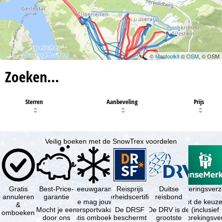
©
Maptoolkit
©
OSM
, © OSM
Zoeken…
Sterren
Aanbeveling
Prijs
Veilig boeken met de SnowTrex voordelen
Gratis
Best-Price-
Sneeuwgarantie
Reisprijs
Reisannuleringsver
Duitse
annuleren
garantie
zekerheidscertificaat
reisbond
Je mag jouw
Je hebt de keuze
&
Mocht je een
wintersportvakantie
De DRSF
De DRV is de
(inclusief
omboeken
door ons
gratis omboeken
beschermt
grootste
reisonderbrekingsve