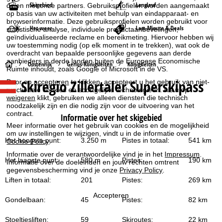
Skigebied
Langlauf
delen met onze partners. Gebruiksprofielen worden aangemaakt
op basis van uw activiteiten met behulp van eindapparaat- en
browserinformatie. Deze gebruiksprofielen worden gebruikt voor
Het weer
Last-Minute & Deals
statistische analyse, individuele productaanbevelingen,
geïndividualiseerde reclame en bereikmeting. Hiervoor hebben wij
uw toestemming nodig (op elk moment in te trekken), wat ook de
overdracht van bepaalde persoonlijke gegevens aan derde
aanbieders in derde landen buiten de Europese Economische
S
Oostenrijk
Gerlos-Königsleiten
Königsleiten
Ruimte inhoudt, zoals Google of Microsoft in de VS.
Skiregio Zillertaler Superskipass
Door op
accepteren
te klikken, accepteert u het gebruik van niet-
t
functionele cookies en soortgelijke technologieën. Als u op
weigeren
klikt, gebruiken we alleen diensten die technisch
a
noodzakelijk zijn en die nodig zijn voor de uitvoering van het
contract.
Informatie over het skigebied
r
Meer informatie over het gebruik van cookies en de mogelijkheid
om uw instellingen te wijzigen, vindt u in de informatie over
Het hoogste punt:
3.250 m
Pistes in totaal:
541 km
Cookie-Policy
.
t
Informatie over de verantwoordelijke vind je in het
Impressum
.
Het laagste punt:
580 m
Pistes:
190 km
Informatie over de doeleinden en jouw rechten omtrent
p
gegevensbescherming vind je onze
Privacy Policy
.
Liften in totaal:
201
Pistes:
269 km
a
Accepteren
Gondelbaan:
45
Pistes:
82 km
g
Stoeltjesliften:
59
Skiroutes:
22 km