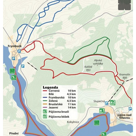
i
n
a