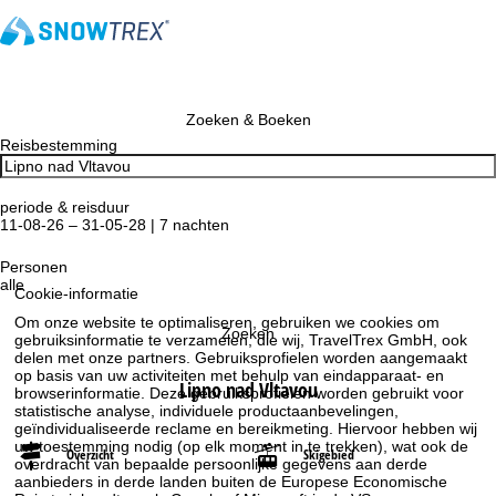
Zoeken & Boeken
Reisbestemming
periode & reisduur
11-08-26 – 31-05-28 | 7 nachten
Personen
alle
Cookie-informatie
Om onze website te optimaliseren, gebruiken we cookies om
Zoeken
gebruiksinformatie te verzamelen, die wij, TravelTrex GmbH, ook
delen met onze partners. Gebruiksprofielen worden aangemaakt
op basis van uw activiteiten met behulp van eindapparaat- en
Lipno nad Vltavou
browserinformatie. Deze gebruiksprofielen worden gebruikt voor
statistische analyse, individuele productaanbevelingen,
geïndividualiseerde reclame en bereikmeting. Hiervoor hebben wij
uw toestemming nodig (op elk moment in te trekken), wat ook de
Overzicht
Skigebied
overdracht van bepaalde persoonlijke gegevens aan derde
aanbieders in derde landen buiten de Europese Economische