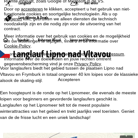
Ruimte inhoudt, zoals Google of Microsoft in de VS.
Langlauf
Het weer
Door op
accepteren
te klikken, accepteert u het gebruik van niet-
functionele cookies en soortgelijke technologieën. Als u op
Last-Minute & Deals
weigeren
klikt, gebruiken we alleen diensten die technisch
noodzakelijk zijn en die nodig zijn voor de uitvoering van het
contract.
Meer informatie over het gebruik van cookies en de mogelijkheid
S
Tsjechië
Bohemer Woud
Lipno nad Vltavou
om uw instellingen te wijzigen, vindt u in de informatie over
Cookie-Policy
.
Langlauf Lipno nad Vltavou
t
Informatie over de verantwoordelijke vind je in het
Impressum
.
Informatie over de doeleinden en jouw rechten omtrent
gegevensbescherming vind je onze
Privacy Policy
.
a
Voor langlaufers biedt het gebied tussen de plaatsen Lipno nad
Vltavou en Frymburk in totaal ongeveer 40 km loipes voor de klassieke
r
Accepteren
alsook de skating-stijl.
t
Een hoogtepunt is de ronde op het Lipnomeer, die evenals de meeste
loipen voor beginners en gevorderde langlaufers geschikt is.
p
Langlaufen op het Lipnomeer telt tot de meest populaire
winterattracties van het gebied en trekt jaarlijks veel toeristen. Geniet
a
van de de frisse lucht en een uniek landschap!
g