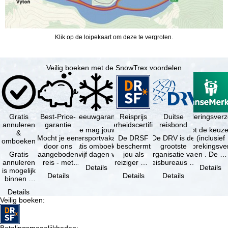
Klik op de loipekaart om deze te vergroten.
Veilig boeken met de SnowTrex voordelen
Gratis
Best-Price-
Sneeuwgarantie
Reisprijs
Reisannuleringsver
Duitse
annuleren
garantie
zekerheidscertificaat
reisbond
Je mag jouw
Je hebt de keuze
&
Mocht je een
wintersportvakantie
De DRSF
De DRV is de
(inclusief
omboeken
door ons
gratis omboeken
beschermt
grootste
reisonderbrekingsve
Gratis
aangeboden
als vijf dagen voor
jou als
organisatie van
en . De …
annuleren
reis - met
de …
reiziger met
reisbureaus en
Details
Details
is mogelijk
dezelfde
een
reisorganisaties
Details
Details
Details
binnen 5
beschikbaarheid
pakketreis
in Duitsland. …
dagen na
en inbegrepen
of
Details
de
…
gekoppelde
Veilig boeken
:
boeking,
services bij
als jouw
…
vakantie …
Betalingsmogelijkheden
: