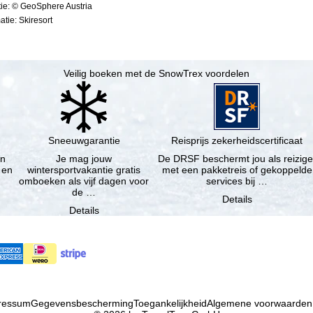
ie: © GeoSphere Austria
tie: Skiresort
Veilig boeken met de SnowTrex voordelen
Sneeuwgarantie
Reisprijs zekerheidscertificaat
en
Je mag jouw
De DRSF beschermt jou als reizige
 en
wintersportvakantie gratis
met een pakketreis of gekoppelde
omboeken als vijf dagen voor
services bij …
de …
Details
Details
ressum
Gegevensbescherming
Toegankelijkheid
Algemene voorwaarden