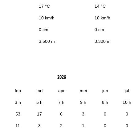
17 °C
14 °C
10 km/h
10 km/h
0 cm
0 cm
3.500 m
3.300 m
2026
feb
mrt
apr
mei
jun
jul
3 h
5 h
7 h
9 h
8 h
10 h
53
17
6
3
0
0
11
3
2
1
0
0