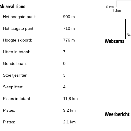
Skiareal Lipno
0 cm
1 Jan
Het hoogste punt:
900 m
Het laagste punt:
710 m
Na
Webcams
Hoogte skioord:
776 m
Liften in totaal:
7
Gondelbaan:
0
Stoeltjesliften:
3
Sleepliften:
4
Pistes in totaal:
11,8 km
Pistes:
9,2 km
Weerbericht
Pistes:
2,1 km