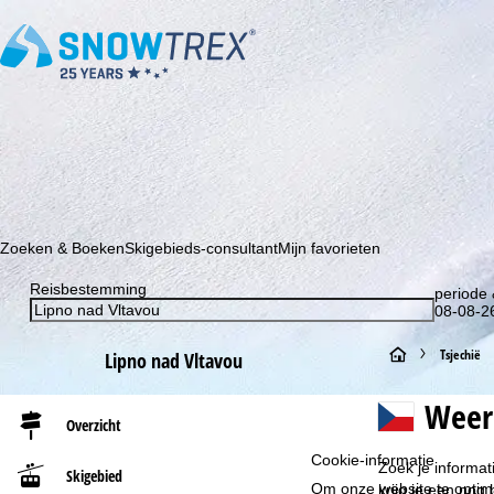
Schrijf je in voor onze nieuwsbrief en wees als eerste op de hoo
Zoeken & Boeken
Skigebieds-consultant
Mijn favorieten
Reisbestemming
periode 
08-08-26
S
Tsjechië
Lipno nad Vltavou
t
Weer
Overzicht
a
Cookie-informatie
Zoek je informa
Skigebied
r
Om onze website te optima
krijg je een nog