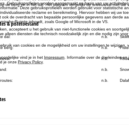
rs. Gebruiksprofielen worden aangemaakt op basis van uw activiteite
 de berg en in het dal. Het diagram vergelijkt de sneeuwval met die va
formatie. Deze gebruiksprofielen worden gebruikt voor statistische ana
ndividualiseerde reclame en bereikmeting. Hiervoor hebben wij uw to
at ook de overdracht van bepaalde persoonlijke gegevens aan derde aa
ische Ruimte inhoudt, zoals Google of Microsoft in de VS.
es & pistetoestand
kken, accepteert u het gebruik van niet-functionele cookies en soortgeli
we alleen diensten die technisch noodzakelijk zijn en die nodig zijn voor
e dal:
n.b.
Skili
ebruik van cookies en de mogelijkheid om uw instellingen te wijzigen, v
e berg:
n.b.
Piste
oordelijke vind je in het
Impressum
. Informatie over de doeleinden en
uwval:
n.b.
Rode
d je onze
Privacy Policy
.
and:
n.b.
Snow
routes:
n.b.
Dala
tes