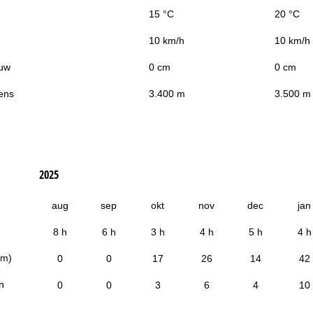
15 °C
20 °C
10 km/h
10 km/h
uw
0 cm
0 cm
ens
3.400 m
3.500 m
2025
aug
sep
okt
nov
dec
jan
8 h
6 h
3 h
4 h
5 h
4 h
cm)
0
0
17
26
14
42
n
0
0
3
6
4
10