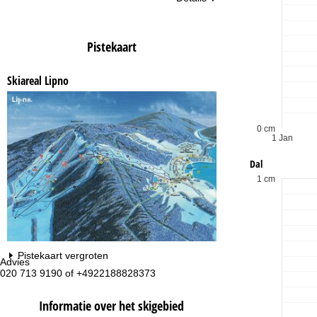
Pistekaart
Skiareal Lipno
0 cm
1 Jan
Dal
1 cm
Pistekaart vergroten
Advies
Op
020 713 9190 of +4922188828373
ma
vr:
za
Informatie over het skigebied