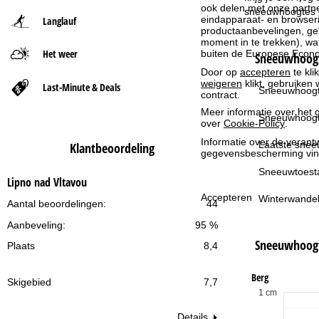
ook delen met onze partne
sneeuwhoogtes op
eindapparaat- en browserin
Langlauf
t
productaanbevelingen, geï
moment in te trekken), w
Het weer
buiten de Europese Econom
p
Sneeuwhoogt
Door op
accepteren
te kli
weigeren
klikt, gebruiken 
a
Last-Minute & Deals
Sneeuwhoogt
contract.
Meer informatie over het g
g
Sneeuwhoogt
over
Cookie-Policy
.
Informatie over de verantw
i
Laatste snee
Klantbeoordeling
gegevensbescherming vin
n
Sneeuwtoest
Lipno nad Vltavou
Accepteren
Winterwandel
a
Aantal beoordelingen:
44
Aanbeveling:
95 %
Sneeuwhoog
Plaats
8,4
Berg
Skigebied
7,7
1 cm
Details