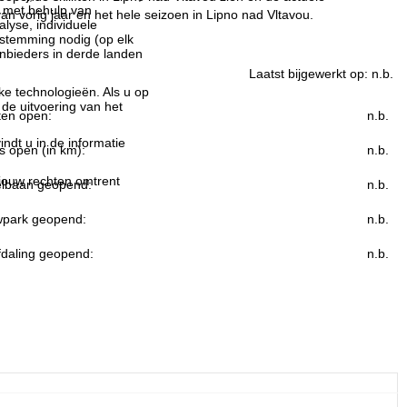
n met behulp van
n vorig jaar en het hele seizoen in Lipno nad Vltavou.
lyse, individuele
estemming nodig (op elk
nbieders in derde landen
Laatst bijgewerkt op:
n.b.
jke technologieën. Als u op
 de uitvoering van het
ften open:
n.b.
indt u in de informatie
s open (in km):
n.b.
 jouw rechten omtrent
lbaan geopend:
n.b.
park geopend:
n.b.
fdaling geopend:
n.b.