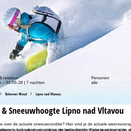
gte van onze kortingsacties!
& reisduur
Personen
 – 31-05-28 | 7 nachten
alle
Bohemer Woud
Lipno nad Vltavou
 & Sneeuwhoogte Lipno nad Vltavou
tie over de actuele sneeuwconditie? Hier vind je de actuele weersvoo
liseren, gebruiken we cookies om gebruiksinformatie te verzamelen, d
 betere indruk van de situatie op de bestemming. Daarnaast kun je de g