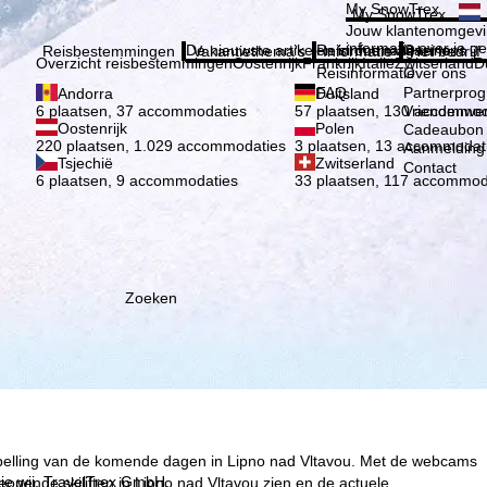
Kies 
My SnowTrex
My SnowTrex
Aanmelden
Jouw klantenomgevi
informatie over je g
De nieuwste artikelen in ons magazine
Reisinformatie
Over ons
Reisbestemmingen
Vakantiethema's
Informatie
Het bedrijf
Overzicht reisbestemmingen
Oostenrijk
Frankrijk
Italië
Zwitserland
D
Reisinformatie
Over ons
FAQ
Partnerpro
Andorra
Duitsland
Vriendenwer
6 plaatsen, 37 accommodaties
57 plaatsen, 130 accommod
Oostenrijk
Polen
Cadeaubon
220 plaatsen, 1.029 accommodaties
3 plaatsen, 13 accommodat
Aanmelding 
Tsjechië
Zwitserland
Contact
6 plaatsen, 9 accommodaties
33 plaatsen, 117 accommod
Zoeken
rspelling van de komende dagen in Lipno nad Vltavou. Met de webcams
ie wij, TravelTrex GmbH,
eopende skiliften in Lipno nad Vltavou zien en de actuele