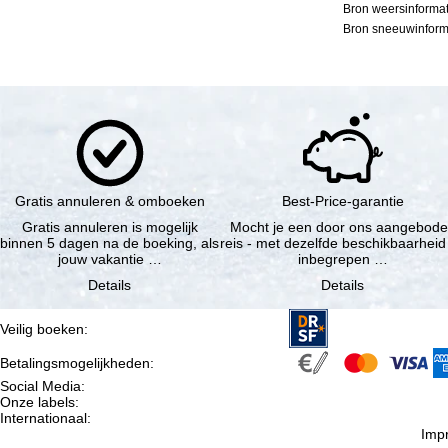
Bron weersinformat
Bron sneeuwinforma
Gratis annuleren & omboeken
Best-Price-garantie
Gratis annuleren is mogelijk
Mocht je een door ons aangebod
binnen 5 dagen na de boeking, als
reis - met dezelfde beschikbaarheid
jouw vakantie …
inbegrepen …
Details
Details
Veilig boeken
:
Betalingsmogelijkheden
:
Social Media
:
Onze labels
:
Internationaal
:
Imp