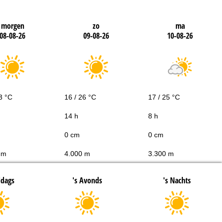
morgen
zo
ma
08-08-26
09-08-26
10-08-26
3 °C
16 / 26 °C
17 / 25 °C
14 h
8 h
0 cm
0 cm
 m
4.000 m
3.300 m
ddags
's Avonds
's Nachts