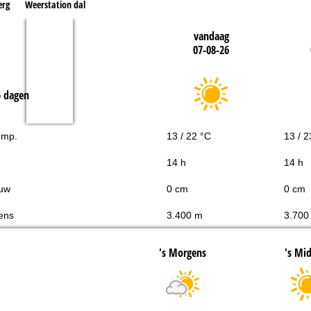
erg
Weerstation dal
vandaag
07-08-26
5 dagen
emp.
13 / 22 °C
13 / 2
14 h
14 h
uw
0 cm
0 cm
ens
3.400 m
3.700
's Morgens
's Mi