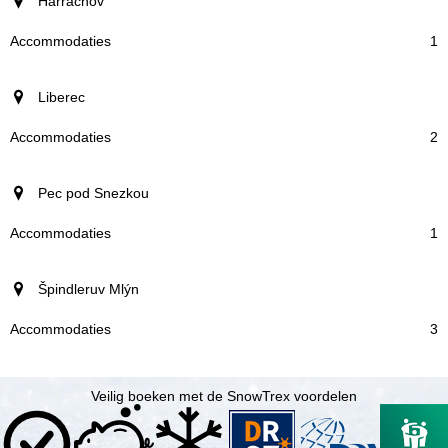
plaats
Harrachov
Accommodaties
1
Liberec
2
Pec pod Snezkou
1
Špindleruv Mlýn
3
Veilig boeken met de SnowTrex voordelen