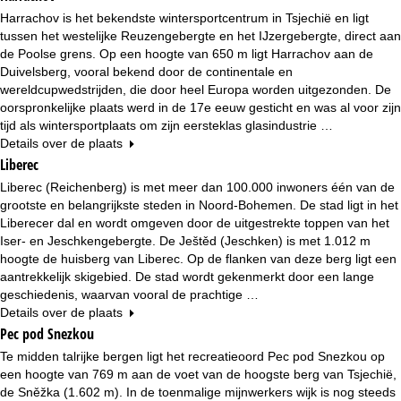
n
Harrachov is het bekendste wintersportcentrum in Tsjechië en ligt
tussen het westelijke Reuzengebergte en het IJzergebergte, direct aan
a
de Poolse grens. Op een hoogte van 650 m ligt Harrachov aan de
Duivelsberg, vooral bekend door de continentale en
wereldcupwedstrijden, die door heel Europa worden uitgezonden. De
oorspronkelijke plaats werd in de 17e eeuw gesticht en was al voor zijn
tijd als wintersportplaats om zijn eersteklas glasindustrie …
Details over de plaats
Liberec
Liberec (Reichenberg) is met meer dan 100.000 inwoners één van de
grootste en belangrijkste steden in Noord-Bohemen. De stad ligt in het
Liberecer dal en wordt omgeven door de uitgestrekte toppen van het
Iser- en Jeschkengebergte. De Ještěd (Jeschken) is met 1.012 m
hoogte de huisberg van Liberec. Op de flanken van deze berg ligt een
aantrekkelijk skigebied. De stad wordt gekenmerkt door een lange
geschiedenis, waarvan vooral de prachtige …
Details over de plaats
Pec pod Snezkou
Te midden talrijke bergen ligt het recreatieoord Pec pod Snezkou op
een hoogte van 769 m aan de voet van de hoogste berg van Tsjechië,
de Sněžka (1.602 m). In de toenmalige mijnwerkers wijk is nog steeds