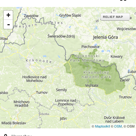
+
RELIEF MAP
-
©
Maptoolkit
©
OSM
, © OSM