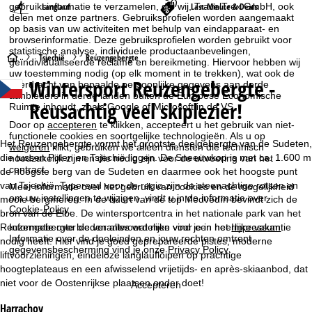
Langlauf
Last-Minute & Deals
gebruiksinformatie te verzamelen, die wij, TravelTrex GmbH, ook
delen met onze partners. Gebruiksprofielen worden aangemaakt
op basis van uw activiteiten met behulp van eindapparaat- en
browserinformatie. Deze gebruiksprofielen worden gebruikt voor
statistische analyse, individuele productaanbevelingen,
S
Tsjechië
Reuzengebergte
geïndividualiseerde reclame en bereikmeting. Hiervoor hebben wij
uw toestemming nodig (op elk moment in te trekken), wat ook de
Wintersport Reuzengebergte -
overdracht van bepaalde persoonlijke gegevens aan derde
t
aanbieders in derde landen buiten de Europese Economische
Reusachtig veel skiplezier!
Ruimte inhoudt, zoals Google of Microsoft in de VS.
a
Door op
accepteren
te klikken, accepteert u het gebruik van niet-
functionele cookies en soortgelijke technologieën. Als u op
r
Het Reuzengebergte vormt het grootste deelgebergte van de Sudeten,
weigeren
klikt, gebruiken we alleen diensten die technisch
die tussen Polen en Tsjechië liggen. De Sneeuwkop is met ca. 1.600 m
noodzakelijk zijn en die nodig zijn voor de uitvoering van het
contract.
t
de hoogste berg van de Sudeten en daarmee ook het hoogste punt
van Tsjechië. Typerend voor de regio zijn de steenachtige rotsen en
Meer informatie over het gebruik van cookies en de mogelijkheid
om uw instellingen te wijzigen, vindt u in de informatie over
mooie bergmeren. In de buurt van de top Medvědín bevindt zich de
p
Cookie-Policy
.
bron van de Elbe. De wintersportcentra in het nationale park van het
Informatie over de verantwoordelijke vind je in het
Impressum
.
Reuzengebergte bieden alles wat men voor een heerlijke vakantie
a
Informatie over de doeleinden en jouw rechten omtrent
nodig heeft. Hier vind je goed geprepareerde pistes, moderne
gegevensbescherming vind je onze
Privacy Policy
.
liftvoorzieningen, eindeloze langlaufloipen op prachtige
g
hoogteplateaus en een afwisselend vrijetijds- en après-skiaanbod, dat
niet voor de Oostenrijkse plaatsen onder doet!
Accepteren
i
Harrachov