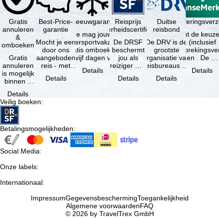
Gratis
Best-Price-
Sneeuwgarantie
Reisprijs
Reisannuleringsver
Duitse
annuleren
garantie
zekerheidscertificaat
reisbond
Je mag jouw
Je hebt de keuze
&
Mocht je een
wintersportvakantie
De DRSF
De DRV is de
(inclusief
omboeken
door ons
gratis omboeken
beschermt
grootste
reisonderbrekingsve
Gratis
aangeboden
als vijf dagen voor
jou als
organisatie van
en . De …
annuleren
reis - met
de …
reiziger met
reisbureaus en
Details
Details
is mogelijk
dezelfde
een
reisorganisaties
Details
Details
Details
binnen 5
beschikbaarheid
pakketreis
in Duitsland. …
dagen na
en inbegrepen
of
Details
de
…
gekoppelde
Veilig boeken
:
boeking,
services bij
als jouw
…
vakantie …
Betalingsmogelijkheden
:
Social Media
:
Onze labels
:
Internationaal
:
Impressum
Gegevensbescherming
Toegankelijkheid
Algemene voorwaarden
FAQ
© 2026 by TravelTrex GmbH