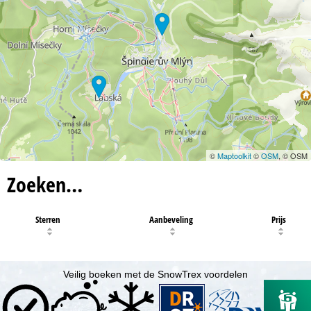
©
Maptoolkit
©
OSM
, © OSM
Zoeken…
Sterren
Aanbeveling
Prijs
Veilig boeken met de SnowTrex voordelen