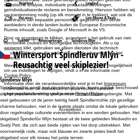
Skigebied
Langlauf
statistische analyse, individuele productaanbevelingen,
geïndividualiseerde reclame en bereikmeting. Hiervoor hebben wij
uw toestemming nodig (op elk moment in te trekken), wat ook de
Het weer
Last-Minute & Deals
overdracht van bepaalde persoonlijke gegevens aan derde
aanbieders in derde landen buiten de Europese Economische
Ruimte inhoudt, zoals Google of Microsoft in de VS.
Door op
accepteren
te klikken, accepteert u het gebruik van niet-
S
Tsjechië
Reuzengebergte
Špindleruv Mlýn
functionele cookies en soortgelijke technologieën. Als u op
weigeren
klikt, gebruiken we alleen diensten die technisch
Wintersport
Špindleruv Mlýn -
noodzakelijk zijn en die nodig zijn voor de uitvoering van het
t
contract.
Reusachtig veel skiplezier!
Meer informatie over het gebruik van cookies en de mogelijkheid
a
om uw instellingen te wijzigen, vindt u in de informatie over
Cookie-Policy
.
r
Špindleruv Mlýn
Informatie over de verantwoordelijke vind je in het
Impressum
.
Spindlermühle wordt met zijn internationale, bonte publiek beschouwd
Informatie over de doeleinden en jouw rechten omtrent
t
gegevensbescherming vind je onze
Privacy Policy
.
als het populairste wintersportcentrum in het Reuzengebergte. Met
veel gebouwen uit de jaren twintig heeft Spindlermühle zijn gezellige
p
charme behouden, niet in de laatste plaats omdat de lokale gebruiken
Accepteren
door regelmatige culturele evenementen in ere worden gehouden. Het
a
skigebied Špinderlův Mlýn bestaat uit de twee gebieden Medvedín en
Svatý Petr, die zich aan beide zijden van het dorp uitstrekken. Met
g
voornamelijk rode, maar ook blauwe en zwarte pistes biedt het
skigebied voor elk niveau het juiste terrein.