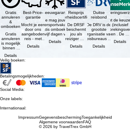
Gratis
Best-Price-
Sneeuwgarantie
Reisprijs
Reisannuleringsver
Duitse
annuleren
garantie
zekerheidscertificaat
reisbond
Je mag jouw
Je hebt de keuze
&
Mocht je een
wintersportvakantie
De DRSF
De DRV is de
(inclusief
omboeken
door ons
gratis omboeken
beschermt
grootste
reisonderbrekingsve
Gratis
aangeboden
als vijf dagen voor
jou als
organisatie van
en . De …
annuleren
reis - met
de …
reiziger met
reisbureaus en
Details
Details
is mogelijk
dezelfde
een
reisorganisaties
Details
Details
Details
binnen 5
beschikbaarheid
pakketreis
in Duitsland. …
dagen na
en inbegrepen
of
Details
de
…
gekoppelde
Veilig boeken
:
boeking,
services bij
als jouw
…
vakantie …
Betalingsmogelijkheden
:
Social Media
:
Onze labels
:
Internationaal
:
Impressum
Gegevensbescherming
Toegankelijkheid
Algemene voorwaarden
FAQ
© 2026 by TravelTrex GmbH