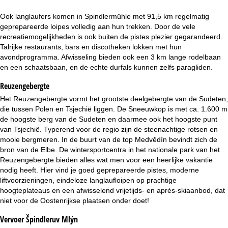
i
Ook langlaufers komen in Spindlermühle met 91,5 km regelmatig
n
geprepareerde loipes volledig aan hun trekken. Door de vele
recreatiemogelijkheden is ook buiten de pistes plezier gegarandeerd.
a
Talrijke restaurants, bars en discotheken lokken met hun
avondprogramma. Afwisseling bieden ook een 3 km lange rodelbaan
en een schaatsbaan, en de echte durfals kunnen zelfs paragliden.
Reuzengebergte
Het Reuzengebergte vormt het grootste deelgebergte van de Sudeten,
die tussen Polen en Tsjechië liggen. De Sneeuwkop is met ca. 1.600 m
de hoogste berg van de Sudeten en daarmee ook het hoogste punt
van Tsjechië. Typerend voor de regio zijn de steenachtige rotsen en
mooie bergmeren. In de buurt van de top Medvědín bevindt zich de
bron van de Elbe. De wintersportcentra in het nationale park van het
Reuzengebergte bieden alles wat men voor een heerlijke vakantie
nodig heeft. Hier vind je goed geprepareerde pistes, moderne
liftvoorzieningen, eindeloze langlaufloipen op prachtige
hoogteplateaus en een afwisselend vrijetijds- en après-skiaanbod, dat
niet voor de Oostenrijkse plaatsen onder doet!
Vervoer Špindleruv Mlýn