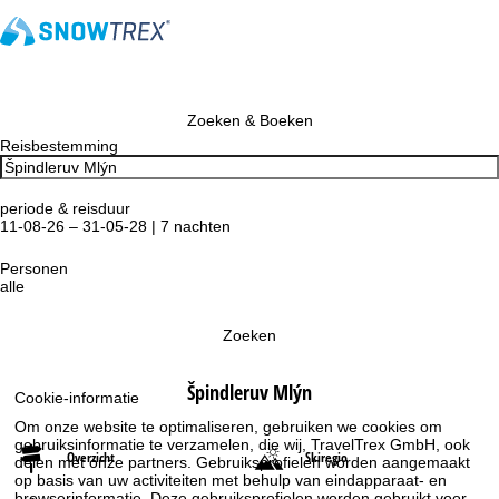
Zoeken & Boeken
Reisbestemming
periode & reisduur
11-08-26 – 31-05-28 | 7 nachten
Personen
alle
Zoeken
Špindleruv Mlýn
Cookie-informatie
Om onze website te optimaliseren, gebruiken we cookies om
gebruiksinformatie te verzamelen, die wij, TravelTrex GmbH, ook
Overzicht
Skiregio
delen met onze partners. Gebruiksprofielen worden aangemaakt
op basis van uw activiteiten met behulp van eindapparaat- en
browserinformatie. Deze gebruiksprofielen worden gebruikt voor