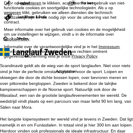
Langlauf
Het weer
Door op
accepteren
te klikken, accepteert u het gebruik van niet-
functionele cookies en soortgelijke technologieën. Als u op
weigeren
klikt, gebruiken we alleen diensten die technisch
Last-Minute & Deals
noodzakelijk zijn en die nodig zijn voor de uitvoering van het
contract.
Meer informatie over het gebruik van cookies en de mogelijkheid
om uw instellingen te wijzigen, vindt u in de informatie over
S
Zweden
Cookie-Policy
.
Informatie over de verantwoordelijke vind je in het
Impressum
.
Langlauf Zweden
t
Informatie over de doeleinden en jouw rechten omtrent
gegevensbescherming vind je onze
Privacy Policy
.
a
Scandinavië geldt als de wieg van de sport langlaufen. Niet voor niets
Accepteren
vind je hier de perfecte omstandigheden voor de sport. Loipen en
r
skiwegen die door de dichte bossen lopen, over bevroren meren en
over pittoreske bergtoppen. Zweden is bekend door de talrijke
t
kampioenschappen in de Noorse sport. Natuurlijk ook door de
Wasalauf, een van de grootste langlaufevenementen ter wereld. De
p
wedstrijd vindt plaats op een parcours van maar liefst 90 km lang, van
Sälen naar Mora.
a
Het langste loipensysteem ter wereld vind je tevens in Zweden. Dat ligt
g
namelijk in en om Funäsdalen. In totaal vind je hier 300 km aan loipen.
Hierdoor vinden ook professionals de ideale infrastructuur. En daar