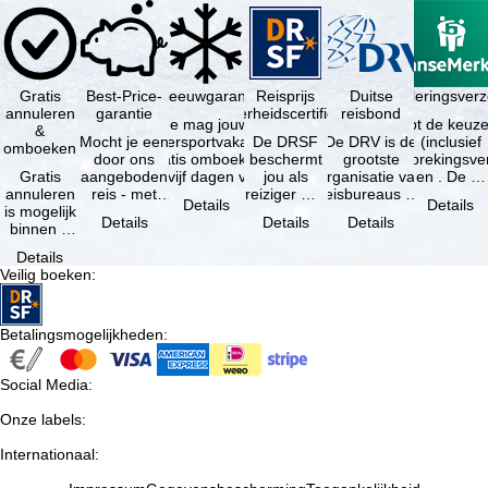
Gratis
Best-Price-
Sneeuwgarantie
Reisprijs
Reisannuleringsver
Duitse
annuleren
garantie
zekerheidscertificaat
reisbond
Je mag jouw
Je hebt de keuze
&
Mocht je een
wintersportvakantie
De DRSF
De DRV is de
(inclusief
omboeken
door ons
gratis omboeken
beschermt
grootste
reisonderbrekingsve
Gratis
aangeboden
als vijf dagen voor
jou als
organisatie van
en . De …
annuleren
reis - met
de …
reiziger met
reisbureaus en
Details
Details
is mogelijk
dezelfde
een
reisorganisaties
Details
Details
Details
binnen 5
beschikbaarheid
pakketreis
in Duitsland. …
dagen na
en inbegrepen
of
Details
de
…
gekoppelde
Veilig boeken
:
boeking,
services bij
als jouw
…
vakantie …
Betalingsmogelijkheden
:
Social Media
:
Onze labels
:
Internationaal
: