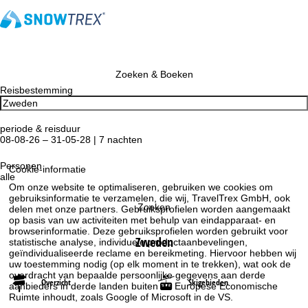
Zoeken & Boeken
Reisbestemming
periode & reisduur
08-08-26 – 31-05-28 | 7 nachten
Personen
Cookie-informatie
alle
Om onze website te optimaliseren, gebruiken we cookies om
gebruiksinformatie te verzamelen, die wij, TravelTrex GmbH, ook
Zoeken
delen met onze partners. Gebruiksprofielen worden aangemaakt
op basis van uw activiteiten met behulp van eindapparaat- en
browserinformatie. Deze gebruiksprofielen worden gebruikt voor
Zweden
statistische analyse, individuele productaanbevelingen,
geïndividualiseerde reclame en bereikmeting. Hiervoor hebben wij
uw toestemming nodig (op elk moment in te trekken), wat ook de
overdracht van bepaalde persoonlijke gegevens aan derde
Overzicht
Skigebieden
aanbieders in derde landen buiten de Europese Economische
Ruimte inhoudt, zoals Google of Microsoft in de VS.