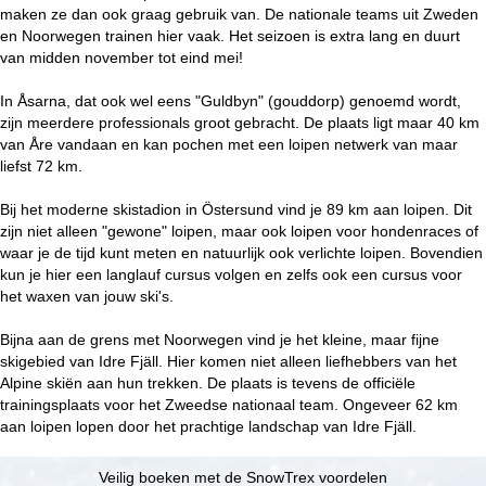
i
maken ze dan ook graag gebruik van. De nationale teams uit Zweden
en Noorwegen trainen hier vaak. Het seizoen is extra lang en duurt
n
van midden november tot eind mei!
a
In Åsarna, dat ook wel eens "Guldbyn" (gouddorp) genoemd wordt,
zijn meerdere professionals groot gebracht. De plaats ligt maar 40 km
van Åre vandaan en kan pochen met een loipen netwerk van maar
liefst 72 km.
Bij het moderne skistadion in Östersund vind je 89 km aan loipen. Dit
zijn niet alleen "gewone" loipen, maar ook loipen voor hondenraces of
waar je de tijd kunt meten en natuurlijk ook verlichte loipen. Bovendien
kun je hier een langlauf cursus volgen en zelfs ook een cursus voor
het waxen van jouw ski's.
Bijna aan de grens met Noorwegen vind je het kleine, maar fijne
skigebied van Idre Fjäll. Hier komen niet alleen liefhebbers van het
Alpine skiën aan hun trekken. De plaats is tevens de officiële
trainingsplaats voor het Zweedse nationaal team. Ongeveer 62 km
aan loipen lopen door het prachtige landschap van Idre Fjäll.
Veilig boeken met de SnowTrex voordelen