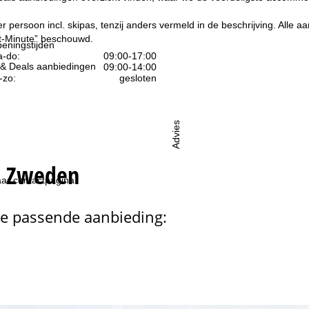
per persoon incl. skipas, tenzij anders vermeld in de beschrijving. All
ast-Minute” beschouwd.
eningstijden
-do:
09:00-17:00
e & Deals aanbiedingen
09:00-14:00
-zo:
gesloten
Advies
s Zweden
ar contactpagina
de passende aanbieding: