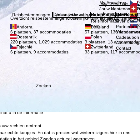
Kies 
My SnowTrex
Č
My SnowTrex
Aanmelden
Jouw klantenomgevi
D
informatie over je g
De nieuwste artikelen in ons magazine
Reisinformatie
Over ons
E
Reisbestemmingen
Vakantiethema's
Informatie
Het bedrijf
Overzicht reisbestemmingen
Oostenrijk
Frankrijk
Italië
Zwitserland
D
N
Reisinformatie
Over ons
S
FAQ
Partnerpro
Andorra
Duitsland
Vriendenwer
6 plaatsen, 37 accommodaties
57 plaatsen, 130 accommod
Oostenrijk
Polen
Cadeaubon
220 plaatsen, 1.029 accommodaties
3 plaatsen, 13 accommodat
Aanmelding 
Tsjechië
Zwitserland
Contact
6 plaatsen, 9 accommodaties
33 plaatsen, 117 accommod
ie wij, TravelTrex GmbH,
n met behulp van
lyse, individuele
estemming nodig (op elk
nbieders in derde landen
Zoeken
jke technologieën. Als u op
 de uitvoering van het
indt u in de informatie
 jouw rechten omtrent
aar echte koopjes. En dat is precies wat winterreizigers hier in ons
daties in het gebied Zweden actueel weergeven.