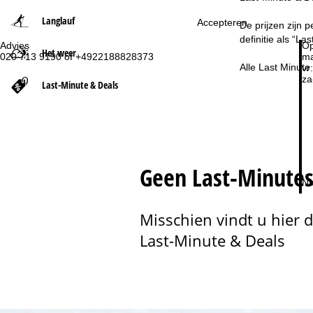
Langlauf
Accepteren
t
De prijzen zijn 
definitie als “L
Advies
Op
Het weer
p
020 713 9190 of +4922188828373
ma
Alle Last Minut
vr:
za
a
Last-Minute & Deals
g
i
Geen Last-Minute
n
Na
a
Misschien vindt u hier 
Last-Minute & Deals