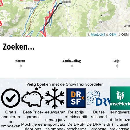
©
Maptoolkit
©
OSM
, © OSM
Zoeken…
Sterren
Aanbeveling
Prijs
Veilig boeken met de SnowTrex voordelen
Gratis
Best-Price-
Sneeuwgarantie
Reisprijs
Reisannuleringsver
Duitse
annuleren
garantie
zekerheidscertificaat
reisbond
Je mag jouw
Je hebt de keuze
&
Mocht je een
wintersportvakantie
De DRSF
De DRV is de
(inclusief
omboeken
door ons
gratis omboeken
beschermt
grootste
reisonderbrekingsve