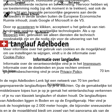
statistische analyse, individuele productaanbevelingen,
Langlauf
Het weer
geïndividualiseerde reclame en bereikmeting. Hiervoor hebben wij
uw toestemming nodig (op elk moment in te trekken), wat ook de
overdracht van bepaalde persoonlijke gegevens aan derde
Last-Minute & Deals
aanbieders in derde landen buiten de Europese Economische
Ruimte inhoudt, zoals Google of Microsoft in de VS.
Door op
accepteren
te klikken, accepteert u het gebruik van niet-
functionele cookies en soortgelijke technologieën. Als u op
S
Zwitserland
Adelboden
weigeren
klikt, gebruiken we alleen diensten die technisch
noodzakelijk zijn en die nodig zijn voor de uitvoering van het
Langlauf Adelboden
t
contract.
Meer informatie over het gebruik van cookies en de mogelijkheid
a
om uw instellingen te wijzigen, vindt u in de informatie over
Cookie-Policy
.
Informatie over langlaufen
r
Informatie over de verantwoordelijke vind je in het
Impressum
.
Informatie over de doeleinden en jouw rechten omtrent
km loipe:
70 km
gegevensbescherming vind je onze
Privacy Policy
.
t
In de regio Adelboden-Lenk ligt een netwerk van 70 km perfect
p
Accepteren
geprepareerde langlaufloipes op je te wachten. Op de gemakkelijke tot
middelzware loipes kun je op je gemak het winterlandschap verkennen
a
- of je nu van klassiek langlaufen of skaten houdt. De langlaufloipes
van Adelboden liggen in Boden en op de Engstligenalp. Hier vind je
g
ook de hoogteloipe op 2.000 meter hoogte, die bijzonder sneeuwzeker
is en je de mogelijkheid biedt om zowel van het panorama als van de