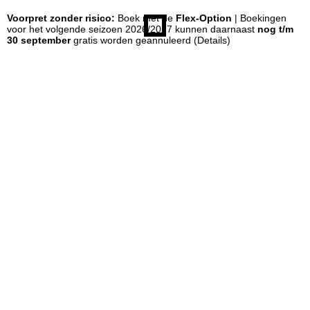
Voorpret zonder risico:
Boek met de
Flex-Option
| Boekingen
n
voor het volgende seizoen 2026/2027 kunnen daarnaast
nog t/m
30 september
gratis worden geannuleerd
(Details)
a