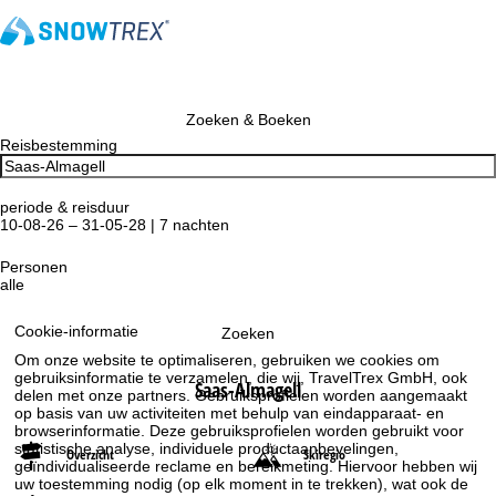
Zoeken & Boeken
Reisbestemming
periode & reisduur
10-08-26 – 31-05-28 | 7 nachten
Personen
alle
Cookie-informatie
Zoeken
Om onze website te optimaliseren, gebruiken we cookies om
gebruiksinformatie te verzamelen, die wij, TravelTrex GmbH, ook
Saas-Almagell
delen met onze partners. Gebruiksprofielen worden aangemaakt
op basis van uw activiteiten met behulp van eindapparaat- en
browserinformatie. Deze gebruiksprofielen worden gebruikt voor
statistische analyse, individuele productaanbevelingen,
Overzicht
Skiregio
geïndividualiseerde reclame en bereikmeting. Hiervoor hebben wij
uw toestemming nodig (op elk moment in te trekken), wat ook de