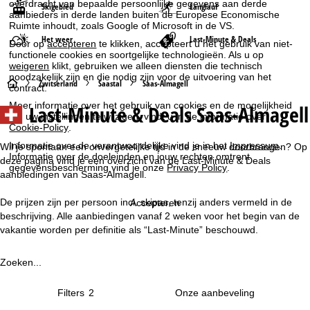
overdracht van bepaalde persoonlijke gegevens aan derde
Skigebied
Langlauf
aanbieders in derde landen buiten de Europese Economische
Ruimte inhoudt, zoals Google of Microsoft in de VS.
Het weer
Last-Minute & Deals
Door op
accepteren
te klikken, accepteert u het gebruik van niet-
functionele cookies en soortgelijke technologieën. Als u op
weigeren
klikt, gebruiken we alleen diensten die technisch
noodzakelijk zijn en die nodig zijn voor de uitvoering van het
S
Zwitserland
Saastal
Saas-Almagell
contract.
Meer informatie over het gebruik van cookies en de mogelijkheid
Last-Minute & Deals Saas-Almagell
t
om uw instellingen te wijzigen, vindt u in de informatie over
Cookie-Policy
.
a
Informatie over de verantwoordelijke vind je in het
Impressum
.
Wil je spontaan een onvergetelijke tijd in de sneeuw doorbrengen? Op
Informatie over de doeleinden en jouw rechten omtrent
deze pagina vind je een overzicht van de Last-Minute & Deals
gegevensbescherming vind je onze
Privacy Policy
.
r
aanbiedingen van Saas-Almagell.
t
De prijzen zijn per persoon incl. skipas, tenzij anders vermeld in de
Accepteren
beschrijving. Alle aanbiedingen vanaf 2 weken voor het begin van de
p
vakantie worden per definitie als “Last-Minute” beschouwd.
a
Zoeken...
g
Filters
2
i