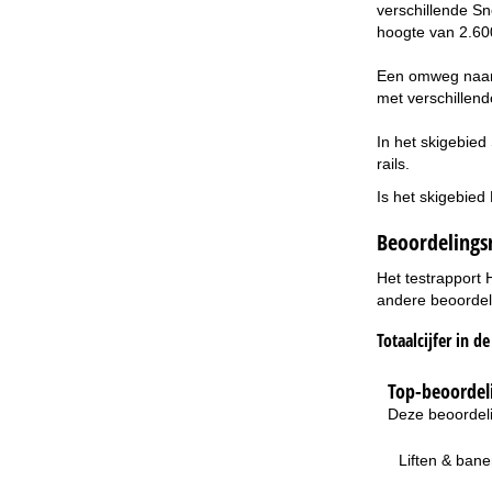
verschillende Sn
hoogte van 2.600
Een omweg naar h
met verschillend
In het skigebied
rails.
Is het skigebied
Beoordelings
Het testrapport 
andere beoordeli
Totaalcijfer in d
Top-beoordeli
Deze beoordeli
Liften & ban