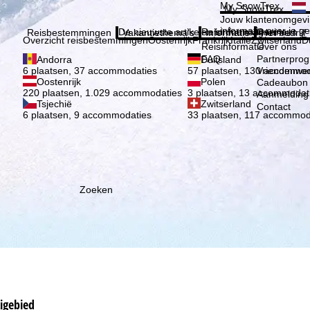
Kies 
My SnowTrex
My SnowTrex
Aanmelden
Jouw klantenomgevi
informatie over je g
De nieuwste artikelen in ons magazine
Reisinformatie
Over ons
Reisbestemmingen
Vakantiethema's
Informatie
Het bedrijf
Overzicht reisbestemmingen
Oostenrijk
Frankrijk
Italië
Zwitserland
D
Reisinformatie
Over ons
FAQ
Partnerpro
Andorra
Duitsland
Vriendenwer
6 plaatsen, 37 accommodaties
57 plaatsen, 130 accommod
Oostenrijk
Polen
Cadeaubon
220 plaatsen, 1.029 accommodaties
3 plaatsen, 13 accommodat
Aanmelding 
Tsjechië
Zwitserland
Contact
6 plaatsen, 9 accommodaties
33 plaatsen, 117 accommod
Zoeken
kigebied