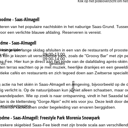
Klik op het pisteoverzicht om het
bodme - Saas-Almagell
iteren van het populaire nachtskiën in het naburige Saas-Grund. Tussen
or een verlichte blauwe afdaling. Reserveren is vereist.
odme - Saas-Almagell
eningstijden
 kun je een lange skidag afsluiten in een van de restaurants of proosten
-do:
09:00-17:00
s kun je kiezen uit verschillende bars, zoals de "Groovy Bar" met zijn pe
09:00-14:00
s-Fee. Hier kun je direct aan het einde van de dalafdaling après-skiën.
-zo:
gesloten
ten terras wachten op je met muziek, heerlijke drankjes en een geweldig
stieke cafés en restaurants en zich tegoed doen aan Zwitserse specialit
Advies
 actie na het skiën in Saas-Almagell en omgeving, bijvoorbeeld op de 
g verlicht is. Op de natuurijsbaan kun je niet alleen schaatsen, maar 
erwandelpaden. Wie op zoek is naar ontspanning, vindt in het Saasdal ta
dan is de klettersteig "Gorge Alpin" echt iets voor jou. Deze leidt do
ar contactpagina
chillende kabelbanen onder begeleiding van ervaren berggidsen.
dme - Saas-Almagell:
Freestyle Park Morenia Snowpark
ekere skigebied Saas-Fee biedt met zijn brede scala aan verschillende p