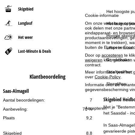
Skigebied
t
Het hoogste pu
Cookie-informatie
Langlauf
Om onze website te optima
p
Het laagste pun
ook delen met onze partne
eindapparaat- en browserin
a
Hoogte skioord
Het weer
productaanbevelingen, geï
moment in te trekken), w
buiten de Europese Econom
Liften in totaal:
g
Last-Minute & Deals
Door op
accepteren
te kli
Gondelbaan:
weigeren
klikt, gebruiken 
i
contract.
Stoeltjesliften:
Meer informatie over het g
n
Klantbeoordeling
over
Cookie-Policy
.
Sleepliften:
Informatie over de verantw
a
gegevensbescherming vin
Saas-Almagell
Skigebied
Heidbo
Aantal beoordelingen:
7
Met je "Bestemmi
Accepteren
Aanbeveling:
71 %
het Saasdal - inc
Plaats
9,2
In Saas-Almagell
gevarieerde pist
Skigebied
8,8