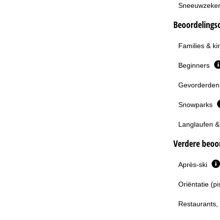
Sneeuwzeke
Beoordelingsc
Families & k
Beginners
Gevorderden 
Snowparks
Langlaufen &
Verdere beoor
Après-ski
Oriëntatie (p
Restaurants,