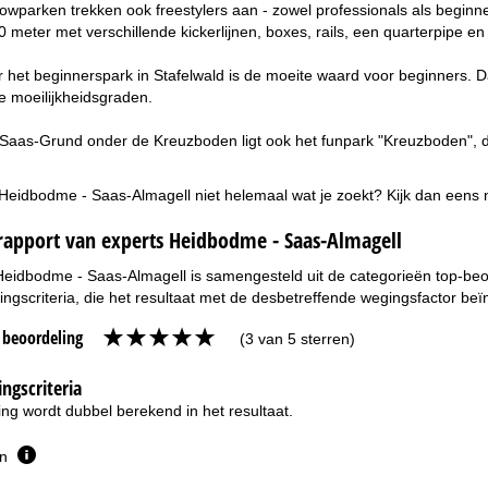
owparken trekken ook freestylers aan - zowel professionals als beginne
 meter met verschillende kickerlijnen, boxes, rails, een quarterpipe en
et beginnerspark in Stafelwald is de moeite waard voor beginners. Daa
e moeilijkheidsgraden.
 Saas-Grund onder de Kreuzboden ligt ook het funpark "Kreuzboden", dat
 Heidbodme - Saas-Almagell niet helemaal wat je zoekt? Kijk dan eens
rapport van experts Heidbodme - Saas-Almagell
Heidbodme - Saas-Almagell is samengesteld uit de categorieën top-beoo
ngscriteria, die het resultaat met de desbetreffende wegingsfactor beï
e beoordeling
(3 van 5 sterren)
ngscriteria
ng wordt dubbel berekend in het resultaat.
en