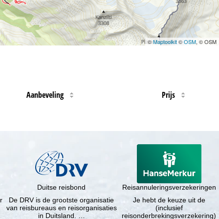
©
Maptoolkit
©
OSM
, © OSM
Aanbeveling
Prijs
Duitse reisbond
Reisannuleringsverzekeringen
r
De DRV is de grootste organisatie
Je hebt de keuze uit de
van reisbureaus en reisorganisaties
(inclusief
in Duitsland. …
reisonderbrekingsverzekering)