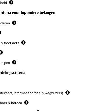
rheid
riteria voor bijzondere belangen
inderen
& freeriders
 loipes
delingscriteria
istekaart, informatieborden & wegwijzers)
 bars & horeca