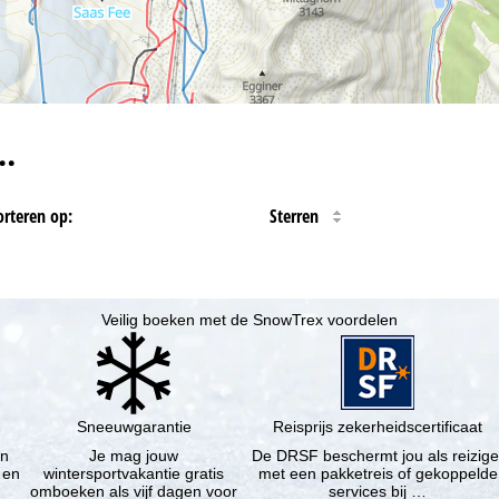
…
orteren op:
Sterren
Veilig boeken met de SnowTrex voordelen
Sneeuwgarantie
Reisprijs zekerheidscertificaat
en
Je mag jouw
De DRSF beschermt jou als reizige
 en
wintersportvakantie gratis
met een pakketreis of gekoppelde
omboeken als vijf dagen voor
services bij …