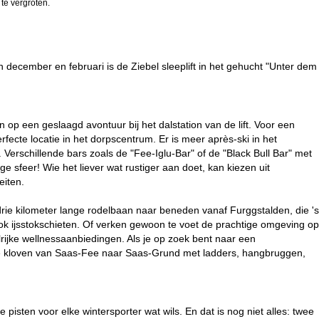
 te vergroten.
 december en februari is de Ziebel sleeplift in het gehucht "Unter dem
 op een geslaagd avontuur bij het dalstation van de lift. Voor een
rfecte locatie in het dorpscentrum. Er is meer après-ski in het
 Verschillende bars zoals de "Fee-Iglu-Bar" of de "Black Bull Bar" met
e sfeer! Wie het liever wat rustiger aan doet, kan kiezen uit
eiten.
drie kilometer lange rodelbaan naar beneden vanaf Furggstalden, die 's
ook ijsstokschieten. Of verken gewoon te voet de prachtige omgeving op
lrijke wellnessaanbiedingen. Als je op zoek bent naar een
or de kloven van Saas-Fee naar Saas-Grund met ladders, hangbruggen,
isten voor elke wintersporter wat wils. En dat is nog niet alles: twee