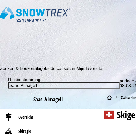
Schrijf je in voor onze nieuwsbrief en wees als eerste op de hoo
Zoeken & Boeken
Skigebieds-consultant
Mijn favorieten
Reisbestemming
periode 
08-08-26
S
Zwitserla
Saas-Almagell
t
Skig
Overzicht
a
Skiregio
r