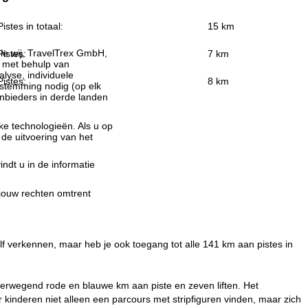
Pistes in totaal:
15 km
ie wij, TravelTrex GmbH,
Pistes:
7 km
n met behulp van
lyse, individuele
Pistes:
8 km
estemming nodig (op elk
nbieders in derde landen
jke technologieën. Als u op
 de uitvoering van het
indt u in de informatie
 jouw rechten omtrent
lf verkennen, maar heb je ook toegang tot alle 141 km aan pistes in
verwegend rode en blauwe km aan piste en zeven liften. Het
inderen niet alleen een parcours met stripfiguren vinden, maar zich