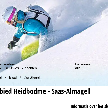
gte van onze kortingsacties!
& reisduur
Personen
 – 31-05-28 | 7 nachten
alle
nd
Saastal
Saas-Almagell
ebied
Heidbodme - Saas-Almagell
Informatie over het s