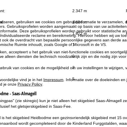
nt:
2.347 m
liseren, gebruiken we cookies om gebruiksinformatie te verzamelen, d
t:
1.684 m
rs. Gebruiksprofielen worden aangemaakt op basis van uw activiteite
formatie. Deze gebruiksprofielen worden gebruikt voor statistische ana
:
1.672 m
ndividualiseerde reclame en bereikmeting. Hiervoor hebben wij uw to
at ook de overdracht van bepaalde persoonlijke gegevens aan derde aa
ische Ruimte inhoudt, zoals Google of Microsoft in de VS.
7
kken, accepteert u het gebruik van niet-functionele cookies en soortgeli
0
we alleen diensten die technisch noodzakelijk zijn en die nodig zijn voor
2
ebruik van cookies en de mogelijkheid om uw instellingen te wijzigen, v
5
oordelijke vind je in het
Impressum
. Informatie over de doeleinden en
d je onze
Privacy Policy
.
dme - Saas-Almagell
ngpas" (zie skiregio) kun je niet alleen het skigebied Saas-Almagell ze
lusief het gletsjerskigebied in Saas-Fee.
 is het skigebied Heidbodme een gezinsvriendelijk skigebied met 15 o
enaanbod wordt gecompleteerd door de Kinderland Furggstalden, waar k