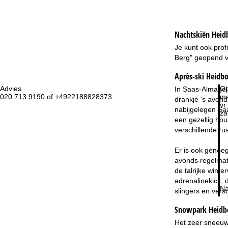
Nachtskiën
Heid
Je kunt ook prof
Berg" geopend vo
Après-ski Heidb
Advies
Op
In Saas-Almagell
020 713 9190 of +4922188828373
ma
drankje 's avond
vr:
nabijgelegen Saa
za
een gezellig hou
verschillende ru
Er is ook genoeg
avonds regelmati
de talrijke wint
adrenalinekick, 
Na
slingers en vers
Snowpark Heidbo
Het zeer sneeuwz