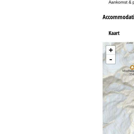
Aankomst & 
Accommodatie
Kaart
+
-