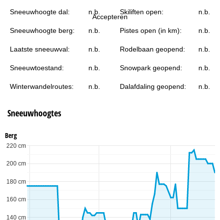
i
Sneeuwhoogte dal:
n.b.
Skiliften open:
n.b.
Accepteren
n
Sneeuwhoogte berg:
n.b.
Pistes open (in km):
n.b.
a
Laatste sneeuwval:
n.b.
Rodelbaan geopend:
n.b.
Sneeuwtoestand:
n.b.
Snowpark geopend:
n.b.
Winterwandelroutes:
n.b.
Dalafdaling geopend:
n.b.
Sneeuwhoogtes
Berg
220 cm
200 cm
180 cm
160 cm
140 cm