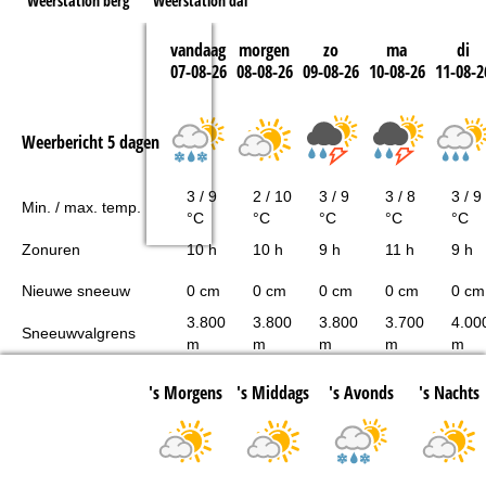
Weerstation berg
Weerstation dal
vandaag
morgen
zo
ma
di
07-08-26
08-08-26
09-08-26
10-08-26
11-08-2
Weerbericht 5 dagen
3 / 9
2 / 10
3 / 9
3 / 8
3 / 9
Min. / max. temp.
°C
°C
°C
°C
°C
Zonuren
10 h
10 h
9 h
11 h
9 h
Nieuwe sneeuw
0 cm
0 cm
0 cm
0 cm
0 cm
3.800
3.800
3.800
3.700
4.00
Sneeuwvalgrens
m
m
m
m
m
's Morgens
's Middags
's Avonds
's Nachts