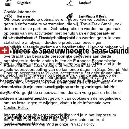
Skigebied
Langlauf
Cookie-informatie
Het weer
Last-Minute & Deals
Om onze website te optimaliseren, gebruiken we cookies om
gebruiksinformatie te verzamelen, die wij, TravelTrex GmbH, ook
delen met onze partners. Gebruiksprofielen worden aangemaakt
op basis van uw activiteiten met behulp van eindapparaat- en
S
Zwitserland
Saastal
Saas-Grund
browserinformatie. Deze gebruiksprofielen worden gebruikt voor
statistische analyse, individuele productaanbevelingen,
Weer & Sneeuwhoogte Saas-Grund
geïndividualiseerde reclame en bereikmeting. Hiervoor hebben wij
t
uw toestemming nodig (op elk moment in te trekken), wat ook de
overdracht van bepaalde persoonlijke gegevens aan derde
a
aanbieders in derde landen buiten de Europese Economische
Zoek je informatie over de actuele sneeuwconditie? Hier vind je de
Ruimte inhoudt, zoals Google of Microsoft in de VS.
actuele weersvoorspelling van de komende dagen in Saas-Grund. Met
r
Door op
accepteren
te klikken, accepteert u het gebruik van niet-
de webcams krijg je een nog betere indruk van de situatie op de
functionele cookies en soortgelijke technologieën. Als u op
bestemming. Daarnaast kun je de geopende skiliften in Saas-Grund
weigeren
klikt, gebruiken we alleen diensten die technisch
t
noodzakelijk zijn en die nodig zijn voor de uitvoering van het
zien en de actuele sneeuwhoogtes op de berg en in het dal. Het
contract.
diagram vergelijkt de sneeuwval met die van vorig jaar en het hele
p
seizoen in Saas-Grund.
Meer informatie over het gebruik van cookies en de mogelijkheid
om uw instellingen te wijzigen, vindt u in de informatie over
Cookie-Policy
.
a
Informatie over de verantwoordelijke vind je in het
Impressum
.
Sneeuwhoogtes & pistetoestand
g
Informatie over de doeleinden en jouw rechten omtrent
Laatst bijgewerkt op:
n.b.
gegevensbescherming vind je onze
Privacy Policy
.