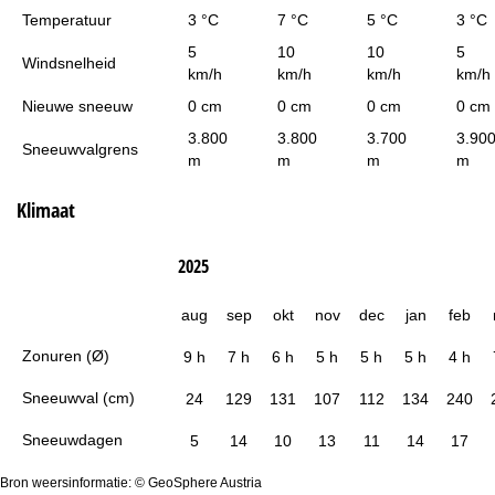
Temperatuur
3 °C
7 °C
5 °C
3 °C
5
10
10
5
Windsnelheid
km/h
km/h
km/h
km/h
Nieuwe sneeuw
0 cm
0 cm
0 cm
0 cm
3.800
3.800
3.700
3.90
Sneeuwvalgrens
m
m
m
m
Klimaat
2025
aug
sep
okt
nov
dec
jan
feb
Zonuren (Ø)
9 h
7 h
6 h
5 h
5 h
5 h
4 h
Sneeuwval (cm)
24
129
131
107
112
134
240
Sneeuwdagen
5
14
10
13
11
14
17
Bron weersinformatie: © GeoSphere Austria