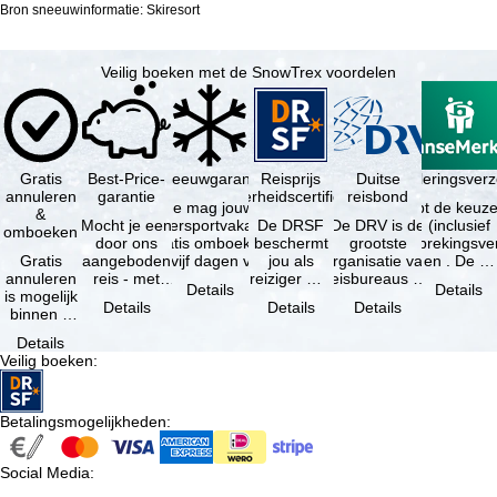
Bron sneeuwinformatie: Skiresort
Veilig boeken met de SnowTrex voordelen
Gratis
Best-Price-
Sneeuwgarantie
Reisprijs
Reisannuleringsver
Duitse
annuleren
garantie
zekerheidscertificaat
reisbond
Je mag jouw
Je hebt de keuze
&
Mocht je een
wintersportvakantie
De DRSF
De DRV is de
(inclusief
omboeken
door ons
gratis omboeken
beschermt
grootste
reisonderbrekingsve
Gratis
aangeboden
als vijf dagen voor
jou als
organisatie van
en . De …
annuleren
reis - met
de …
reiziger met
reisbureaus en
Details
Details
is mogelijk
dezelfde
een
reisorganisaties
Details
Details
Details
binnen 5
beschikbaarheid
pakketreis
in Duitsland. …
dagen na
en inbegrepen
of
Details
de
…
gekoppelde
Veilig boeken
:
boeking,
services bij
als jouw
…
vakantie …
Betalingsmogelijkheden
:
Social Media
: