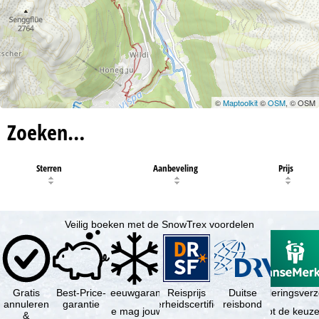
©
Maptoolkit
©
OSM
, © OSM
Zoeken…
Sterren
Aanbeveling
Prijs
Veilig boeken met de SnowTrex voordelen
Gratis
Best-Price-
Sneeuwgarantie
Reisprijs
Reisannuleringsver
Duitse
annuleren
garantie
zekerheidscertificaat
reisbond
Je mag jouw
Je hebt de keuze
&