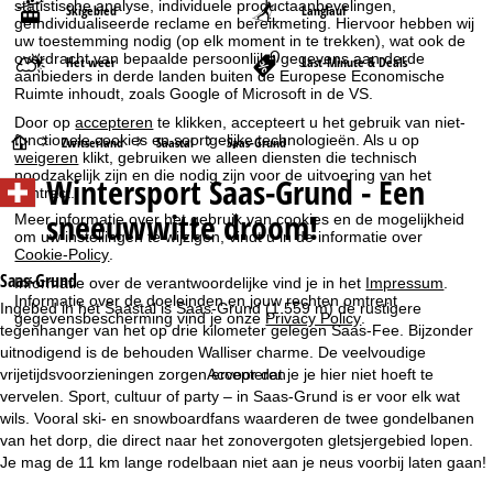
statistische analyse, individuele productaanbevelingen,
Skigebied
Langlauf
geïndividualiseerde reclame en bereikmeting. Hiervoor hebben wij
uw toestemming nodig (op elk moment in te trekken), wat ook de
overdracht van bepaalde persoonlijke gegevens aan derde
Het weer
Last-Minute & Deals
aanbieders in derde landen buiten de Europese Economische
Ruimte inhoudt, zoals Google of Microsoft in de VS.
Door op
accepteren
te klikken, accepteert u het gebruik van niet-
functionele cookies en soortgelijke technologieën. Als u op
S
Zwitserland
Saastal
Saas-Grund
weigeren
klikt, gebruiken we alleen diensten die technisch
noodzakelijk zijn en die nodig zijn voor de uitvoering van het
Wintersport
Saas-Grund - Een
t
contract.
sneeuwwitte droom!
Meer informatie over het gebruik van cookies en de mogelijkheid
a
om uw instellingen te wijzigen, vindt u in de informatie over
Cookie-Policy
.
r
Saas-Grund
Informatie over de verantwoordelijke vind je in het
Impressum
.
Informatie over de doeleinden en jouw rechten omtrent
Ingebed in het Saastal is Saas-Grund (1.559 m) de rustigere
gegevensbescherming vind je onze
Privacy Policy
.
t
tegenhanger van het op drie kilometer gelegen Saas-Fee. Bijzonder
uitnodigend is de behouden Walliser charme. De veelvoudige
p
vrijetijdsvoorzieningen zorgen ervoor dat je je hier niet hoeft te
Accepteren
vervelen. Sport, cultuur of party – in Saas-Grund is er voor elk wat
a
wils. Vooral ski- en snowboardfans waarderen de twee gondelbanen
van het dorp, die direct naar het zonovergoten gletsjergebied lopen.
g
Je mag de 11 km lange rodelbaan niet aan je neus voorbij laten gaan!