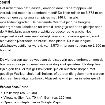
Saastal
i
Het uitzicht van het Saasdal, omringd door 18 bergtoppen van
n
vierduizend meter, is adembenemend! De liften reiken tot 3.573 m en
openen een panorama van pistes met 146 km in alle
a
moeilijkheidsgraden. De beroemde "Metro Alpin", de hoogste
ondergrondse kabelbaan ter wereld, brengt je onder de gletsjer naar
de Mittelallalin, waar een prachtig bergdecor op je wacht. Het
skigebied is ook zeer aantrekkelijk voor internationale gasten, want
hier vindt bijvoorbeeld de Allalin Race plaats. Dit is de langste
afdalingswedstrijd ter wereld, van 3.573 m tot aan het dorp op 1.800 m
hoogte!
De vier dorpen aan de voet van de pistes zijn goed verbonden met de
bus, waardoor je optimaal van je skidag kunt genieten. Elk dorp heeft
zijn eigen flair: er zijn gezinsvriendelijke en nuchtere dorpen met
gezellige Walliser chalet-stijl huizen, of dorpen die gekenmerkt worden
door een levendige après-ski. Afwisseling vind je hier in ieder geval!
Vervoer Saas-Grund
Trein: Visp (ca. 25 km)
Vliegtuig: Sion (ca. 70 km), Bern (ca. 120 km)
Open de routeplanner in
Google Maps