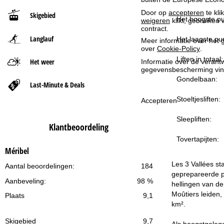
Door op
accepteren
te kli
Skigebied
t
Het hoogste pu
weigeren
klikt, gebruiken 
contract.
Langlauf
p
Het laagste pun
Meer informatie over het g
over
Cookie-Policy
.
a
Liften in totaal:
Het weer
Informatie over de verantw
gegevensbescherming vin
Gondelbaan:
g
Last-Minute & Deals
Stoeltjesliften:
i
Accepteren
Sleepliften:
n
Klantbeoordeling
Tovertapijten:
a
Méribel
Les 3 Vallées st
Aantal beoordelingen:
184
geprepareerde pi
Aanbeveling:
98 %
hellingen van de
Moûtiers leiden,
Plaats
9,1
km².
Skigebied
9,7
Als hoogstgeleg