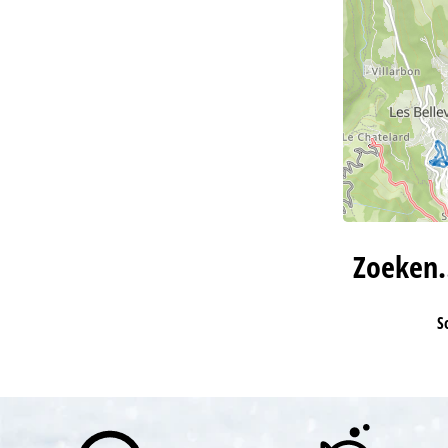
Zoeken
S