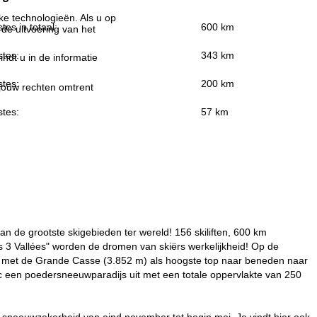
jke technologieën. Als u op
stes in totaal:
600 km
 de uitvoering van het
stes:
343 km
indt u in de informatie
stes:
200 km
 jouw rechten omtrent
stes:
57 km
an de grootste skigebieden ter wereld! 156 skiliften, 600 km
 3 Vallées" worden de dromen van skiërs werkelijkheid! Op de
ief met de Grande Casse (3.852 m) als hoogste top naar beneden naar
anc een poedersneeuwparadijs uit met een totale oppervlakte van 250
sneeuwzekerheid van eind november tot begin mei. Je vindt hier ook