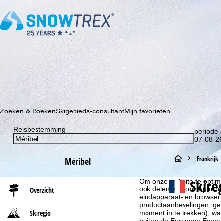
Schrijf je in voor onze nieuwsbrief en wees als eerste op de hoo
Zoeken & Boeken
Skigebieds-consultant
Mijn favorieten
Reisbestemming
periode 
07-08-26
S
Frankrijk
Méribel
Cookie-informatie
t
Skire
Om onze website te optima
ook delen met onze partne
Overzicht
eindapparaat- en browserin
a
productaanbevelingen, geï
Skiregio
moment in te trekken), w
r
buiten de Europese Econom