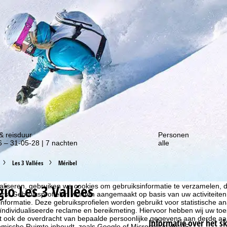
gte van onze kortingsacties!
& reisduur
Personen
 – 31-05-28 | 7 nachten
alle
Les 3 Vallées
Méribel
gio Les 3 Vallées
liseren, gebruiken we cookies om gebruiksinformatie te verzamelen, d
rs. Gebruiksprofielen worden aangemaakt op basis van uw activiteite
formatie. Deze gebruiksprofielen worden gebruikt voor statistische ana
ndividualiseerde reclame en bereikmeting. Hiervoor hebben wij uw to
at ook de overdracht van bepaalde persoonlijke gegevens aan derde aa
Informatie over het s
ische Ruimte inhoudt, zoals Google of Microsoft in de VS.