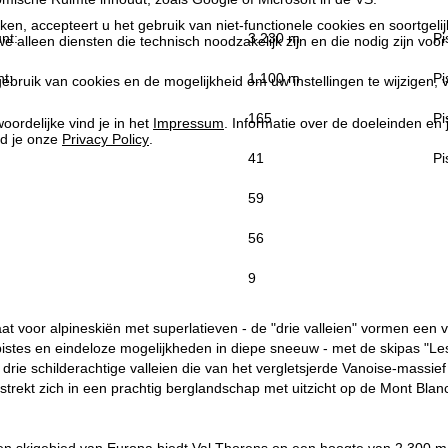
kken, accepteert u het gebruik van niet-functionele cookies en soortgeli
nt:
3.230 m
Pi
we alleen diensten die technisch noodzakelijk zijn en die nodig zijn voor
t:
1.100 m
Pi
ebruik van cookies en de mogelijkheid om uw instellingen te wijzigen, v
165
Pi
oordelijke vind je in het
Impressum
. Informatie over de doeleinden en
d je onze
Privacy Policy
.
41
Pi
59
56
9
aat voor alpineskiën met superlatieven - de "drie valleien" vormen een v
stes en eindeloze mogelijkheden in diepe sneeuw - met de skipas "Les
 drie schilderachtige valleien die van het vergletsjerde Vanoise-mass
 strekt zich in een prachtig berglandschap met uitzicht op de Mont Bl
en skigebied van Europa biedt Val Thorens op een hoogte van 2.300 m 