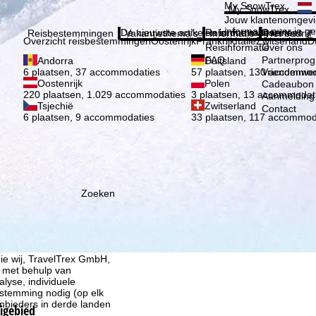
Kies 
My SnowTrex
My SnowTrex
Aanmelden
Jouw klantenomgevi
informatie over je g
De nieuwste artikelen in ons magazine
Reisinformatie
Over ons
Reisbestemmingen
Vakantiethema's
Informatie
Het bedrijf
Overzicht reisbestemmingen
Oostenrijk
Frankrijk
Italië
Zwitserland
D
Reisinformatie
Over ons
FAQ
Partnerpro
Andorra
Duitsland
Vriendenwer
6 plaatsen, 37 accommodaties
57 plaatsen, 130 accommod
Oostenrijk
Polen
Cadeaubon
220 plaatsen, 1.029 accommodaties
3 plaatsen, 13 accommodat
Aanmelding 
Tsjechië
Zwitserland
Contact
6 plaatsen, 9 accommodaties
33 plaatsen, 117 accommod
Zoeken
ie wij, TravelTrex GmbH,
n met behulp van
lyse, individuele
estemming nodig (op elk
nbieders in derde landen
kigebied