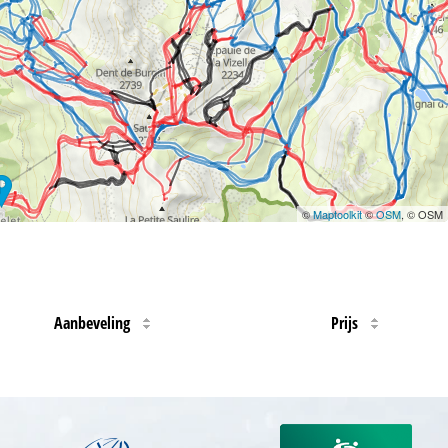
©
Maptoolkit
©
OSM
, © OSM
Aanbeveling
Prijs