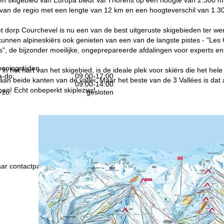
 van de regio met een lengte van 12 km en een hoogteverschil van 1.3
et dorp Courchevel is nu een van de best uitgeruste skigebieden ter wer
kunnen alpineskiërs ook genieten van een van de langste pistes - "Les
s", de bijzonder moeilijke, ongeprepareerde afdalingen voor experts en 
eningstijden
in het hart van het skigebied, is de ideale plek voor skiërs die het hele
-do:
09:00-17:00
aan beide kanten van de vallei. Maar het beste van de 3 Vallées is dat al
09:00-14:00
 doen! Echt onbeperkt skiplezier!
-zo:
gesloten
Advies
ar contactpagina