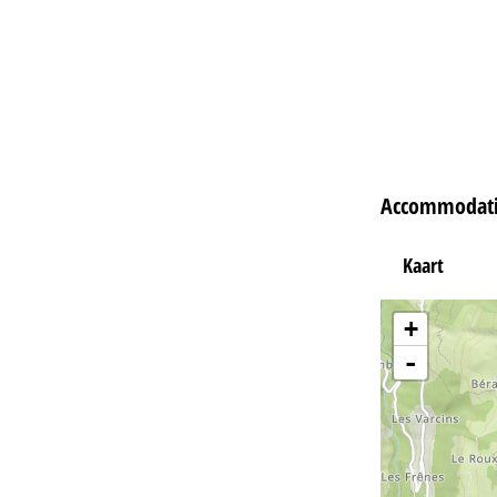
Accommodatie
Kaart
+
-