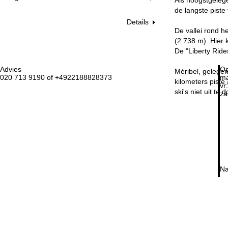
de langste piste
Details
De vallei rond h
(2.738 m). Hier 
De "Liberty Ride
Advies
Op
Méribel, gelegen 
020 713 9190 of +4922188828373
ma
kilometers piste 
vr:
ski's niet uit te
za
Na