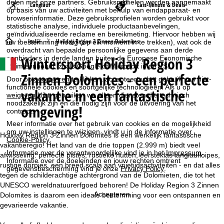
delen met onze partners. Gebruiksprofielen worden aangemaakt
Langlauf
Last-Minute & Deals
op basis van uw activiteiten met behulp van eindapparaat- en
browserinformatie. Deze gebruiksprofielen worden gebruikt voor
statistische analyse, individuele productaanbevelingen,
geïndividualiseerde reclame en bereikmeting. Hiervoor hebben wij
S
Italië
Holiday Region 3 Zinnen Dolomites
uw toestemming nodig (op elk moment in te trekken), wat ook de
overdracht van bepaalde persoonlijke gegevens aan derde
Wintersport Holiday Region 3
aanbieders in derde landen buiten de Europese Economische
t
Ruimte inhoudt, zoals Google of Microsoft in de VS.
Zinnen Dolomites - een perfecte
Door op
accepteren
te klikken, accepteert u het gebruik van niet-
a
functionele cookies en soortgelijke technologieën. Als u op
vakantie in een fantastische
weigeren
klikt, gebruiken we alleen diensten die technisch
r
noodzakelijk zijn en die nodig zijn voor de uitvoering van het
omgeving!
contract.
t
Meer informatie over het gebruik van cookies en de mogelijkheid
om uw instellingen te wijzigen, vindt u in de informatie over
Holiday Region 3 Zinnen Dolomites is een werkelijk fantastische
Cookie-Policy
.
p
vakantieregio! Het land van de drie toppen (2.999 m) biedt veel
Informatie over de verantwoordelijke vind je in het
Impressum
.
afwisseling: perfecte pistes, rustieke hutten, eersteklas langlaufloipes,
Informatie over de doeleinden en jouw rechten omtrent
a
rustige dorpjes, een breed scala aan vrijetijdsactiviteiten - en dat alles
gegevensbescherming vind je onze
Privacy Policy
.
tegen de schilderachtige achtergrond van de Dolomieten, die tot het
g
UNESCO wereldnatuurerfgoed behoren! De Holiday Region 3 Zinnen
Accepteren
Dolomites is daarom een ideale bestemming voor een ontspannen en
i
gevarieerde vakantie.