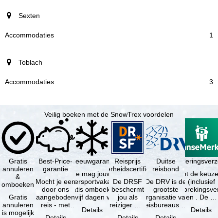
Sexten
1
Toblach
3
Veilig boeken met de SnowTrex voordelen
Gratis
Best-Price-
Sneeuwgarantie
Reisprijs
Reisannuleringsver
Duitse
annuleren
garantie
zekerheidscertificaat
reisbond
Je mag jouw
Je hebt de keuze
&
Mocht je een
wintersportvakantie
De DRSF
De DRV is de
(inclusief
omboeken
door ons
gratis omboeken
beschermt
grootste
reisonderbrekingsve
Gratis
aangeboden
als vijf dagen voor
jou als
organisatie van
en . De …
annuleren
reis - met
de …
reiziger met
reisbureaus en
Details
Details
is mogelijk
dezelfde
een
reisorganisaties
Details
Details
Details