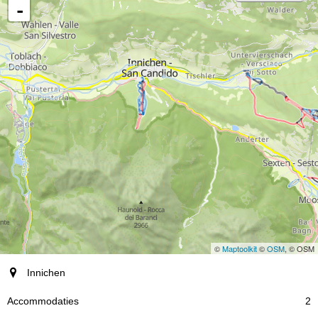
-
©
Maptoolkit
©
OSM
, © OSM
plaats
Innichen
Accommodaties
2