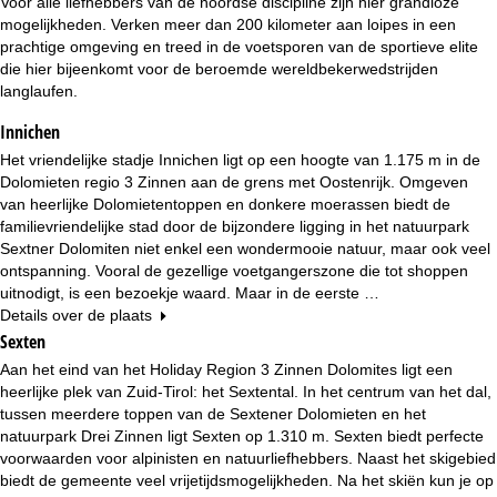
Voor alle liefhebbers van de noordse discipline zijn hier grandioze
n
mogelijkheden. Verken meer dan 200 kilometer aan loipes in een
prachtige omgeving en treed in de voetsporen van de sportieve elite
a
die hier bijeenkomt voor de beroemde wereldbekerwedstrijden
langlaufen.
Innichen
Het vriendelijke stadje Innichen ligt op een hoogte van 1.175 m in de
Dolomieten regio 3 Zinnen aan de grens met Oostenrijk. Omgeven
van heerlijke Dolomietentoppen en donkere moerassen biedt de
familievriendelijke stad door de bijzondere ligging in het natuurpark
Sextner Dolomiten niet enkel een wondermooie natuur, maar ook veel
ontspanning. Vooral de gezellige voetgangerszone die tot shoppen
uitnodigt, is een bezoekje waard. Maar in de eerste …
Details over de plaats
Sexten
Aan het eind van het Holiday Region 3 Zinnen Dolomites ligt een
heerlijke plek van Zuid-Tirol: het Sextental. In het centrum van het dal,
tussen meerdere toppen van de Sextener Dolomieten en het
natuurpark Drei Zinnen ligt Sexten op 1.310 m. Sexten biedt perfecte
voorwaarden voor alpinisten en natuurliefhebbers. Naast het skigebied
biedt de gemeente veel vrijetijdsmogelijkheden. Na het skiën kun je op