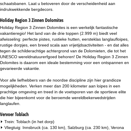
i
schaatsbanen. Laat u betoveren door de verscheidenheid aan
indrukwekkende bergdecors.
n
Holiday Region 3 Zinnen Dolomites
a
Holiday Region 3 Zinnen Dolomites is een werkelijk fantastische
vakantieregio! Het land van de drie toppen (2.999 m) biedt veel
afwisseling: perfecte pistes, rustieke hutten, eersteklas langlaufloipes,
rustige dorpjes, een breed scala aan vrijetijdsactiviteiten - en dat alles
tegen de schilderachtige achtergrond van de Dolomieten, die tot het
UNESCO wereldnatuurerfgoed behoren! De Holiday Region 3 Zinnen
Dolomites is daarom een ideale bestemming voor een ontspannen en
gevarieerde vakantie.
Voor alle liefhebbers van de noordse discipline zijn hier grandioze
mogelijkheden. Verken meer dan 200 kilometer aan loipes in een
prachtige omgeving en treed in de voetsporen van de sportieve elite
die hier bijeenkomt voor de beroemde wereldbekerwedstrijden
langlaufen.
Vervoer Toblach
Trein: Toblach (in het dorp)
Vliegtuig: Innsbruck (ca. 130 km), Salzburg (ca. 230 km), Verona