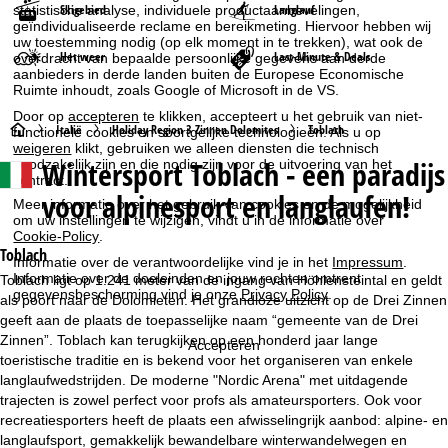
Skigebied
Langlauf
statistische analyse, individuele productaanbevelingen,
geïndividualiseerde reclame en bereikmeting. Hiervoor hebben wij
uw toestemming nodig (op elk moment in te trekken), wat ook de
Het weer
Last-Minute & Deals
overdracht van bepaalde persoonlijke gegevens aan derde
aanbieders in derde landen buiten de Europese Economische
Ruimte inhoudt, zoals Google of Microsoft in de VS.
Door op
accepteren
te klikken, accepteert u het gebruik van niet-
S
Italië
Holiday Region 3 Zinnen Dolomites
Toblach
functionele cookies en soortgelijke technologieën. Als u op
weigeren
klikt, gebruiken we alleen diensten die technisch
Wintersport
Toblach - een paradijs
noodzakelijk zijn en die nodig zijn voor de uitvoering van het
t
contract.
voor alpinesport en langlaufen!
Meer informatie over het gebruik van cookies en de mogelijkheid
a
om uw instellingen te wijzigen, vindt u in de informatie over
Cookie-Policy
.
r
Toblach
Informatie over de verantwoordelijke vind je in het
Impressum
.
Informatie over de doeleinden en jouw rechten omtrent
Toblach ligt op 1.241 meter van de ingang van Höhlensteintal en geldt
t
gegevensbescherming vind je onze
Privacy Policy
.
als poort naar de Dolomieten. Het grandioze uitzicht op de Drei Zinnen
geeft aan de plaats de toepasselijke naam “gemeente van de Drei
p
Zinnen”. Toblach kan terugkijken op een honderd jaar lange
Accepteren
toeristische traditie en is bekend voor het organiseren van enkele
a
langlaufwedstrijden. De moderne "Nordic Arena" met uitdagende
trajecten is zowel perfect voor profs als amateursporters. Ook voor
g
recreatiesporters heeft de plaats een afwisselingrijk aanbod: alpine- en
langlaufsport, gemakkelijk bewandelbare winterwandelwegen en