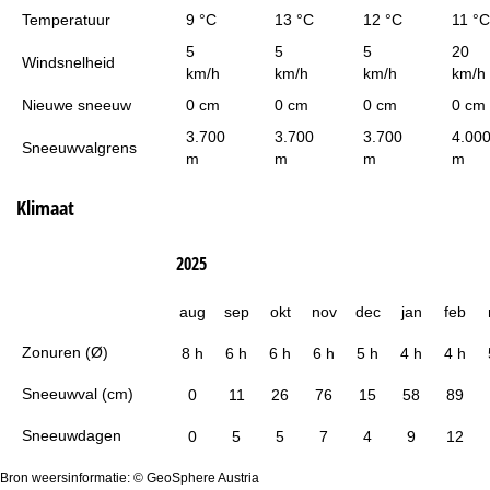
Temperatuur
9 °C
13 °C
12 °C
11 °C
5
5
5
20
Windsnelheid
km/h
km/h
km/h
km/h
Nieuwe sneeuw
0 cm
0 cm
0 cm
0 cm
3.700
3.700
3.700
4.00
Sneeuwvalgrens
m
m
m
m
Klimaat
2025
aug
sep
okt
nov
dec
jan
feb
Zonuren (Ø)
8 h
6 h
6 h
6 h
5 h
4 h
4 h
Sneeuwval (cm)
0
11
26
76
15
58
89
Sneeuwdagen
0
5
5
7
4
9
12
Bron weersinformatie: © GeoSphere Austria