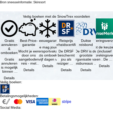
Bron sneeuwinformatie: Skiresort
Veilig boeken met de SnowTrex voordelen
Gratis
Best-Price-
Sneeuwgarantie
Reisprijs
Reisannuleringsver
Duitse
annuleren
garantie
zekerheidscertificaat
reisbond
Je mag jouw
Je hebt de keuze
&
Mocht je een
wintersportvakantie
De DRSF
De DRV is de
(inclusief
omboeken
door ons
gratis omboeken
beschermt
grootste
reisonderbrekingsve
Gratis
aangeboden
als vijf dagen voor
jou als
organisatie van
en . De …
annuleren
reis - met
de …
reiziger met
reisbureaus en
Details
Details
is mogelijk
dezelfde
een
reisorganisaties
Details
Details
Details
binnen 5
beschikbaarheid
pakketreis
in Duitsland. …
dagen na
en inbegrepen
of
Details
de
…
gekoppelde
Veilig boeken
:
boeking,
services bij
als jouw
…
vakantie …
Betalingsmogelijkheden
:
Social Media
: