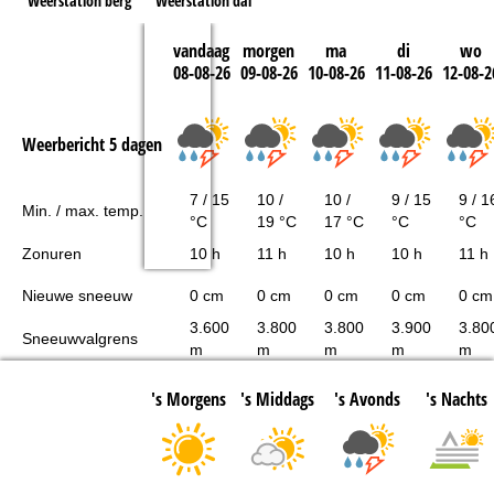
Weerstation berg
Weerstation dal
vandaag
morgen
ma
di
wo
08-08-26
09-08-26
10-08-26
11-08-26
12-08-2
Weerbericht 5 dagen
7 / 15
10 /
10 /
9 / 15
9 / 1
Min. / max. temp.
°C
19 °C
17 °C
°C
°C
Zonuren
10 h
11 h
10 h
10 h
11 h
Nieuwe sneeuw
0 cm
0 cm
0 cm
0 cm
0 cm
3.600
3.800
3.800
3.900
3.80
Sneeuwvalgrens
m
m
m
m
m
's Morgens
's Middags
's Avonds
's Nachts