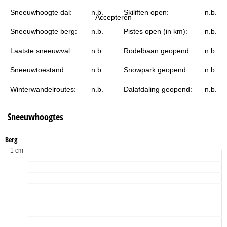
i
Sneeuwhoogte dal:
n.b.
Skiliften open:
n.b.
Accepteren
n
Sneeuwhoogte berg:
n.b.
Pistes open (in km):
n.b.
a
Laatste sneeuwval:
n.b.
Rodelbaan geopend:
n.b.
Sneeuwtoestand:
n.b.
Snowpark geopend:
n.b.
Winterwandelroutes:
n.b.
Dalafdaling geopend:
n.b.
Sneeuwhoogtes
Berg
1 cm