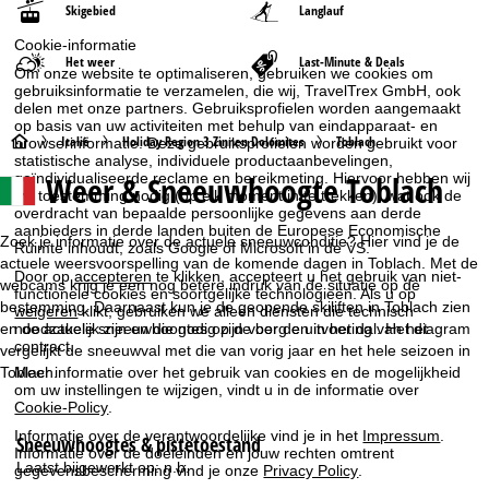
Skigebied
Langlauf
Cookie-informatie
Het weer
Last-Minute & Deals
Om onze website te optimaliseren, gebruiken we cookies om
gebruiksinformatie te verzamelen, die wij, TravelTrex GmbH, ook
delen met onze partners. Gebruiksprofielen worden aangemaakt
op basis van uw activiteiten met behulp van eindapparaat- en
S
Italië
Holiday Region 3 Zinnen Dolomites
Toblach
browserinformatie. Deze gebruiksprofielen worden gebruikt voor
statistische analyse, individuele productaanbevelingen,
Weer & Sneeuwhoogte Toblach
geïndividualiseerde reclame en bereikmeting. Hiervoor hebben wij
t
uw toestemming nodig (op elk moment in te trekken), wat ook de
overdracht van bepaalde persoonlijke gegevens aan derde
a
aanbieders in derde landen buiten de Europese Economische
Zoek je informatie over de actuele sneeuwconditie? Hier vind je de
Ruimte inhoudt, zoals Google of Microsoft in de VS.
actuele weersvoorspelling van de komende dagen in Toblach. Met de
r
Door op
accepteren
te klikken, accepteert u het gebruik van niet-
webcams krijg je een nog betere indruk van de situatie op de
functionele cookies en soortgelijke technologieën. Als u op
bestemming. Daarnaast kun je de geopende skiliften in Toblach zien
weigeren
klikt, gebruiken we alleen diensten die technisch
t
noodzakelijk zijn en die nodig zijn voor de uitvoering van het
en de actuele sneeuwhoogtes op de berg en in het dal. Het diagram
contract.
vergelijkt de sneeuwval met die van vorig jaar en het hele seizoen in
p
Toblach.
Meer informatie over het gebruik van cookies en de mogelijkheid
om uw instellingen te wijzigen, vindt u in de informatie over
Cookie-Policy
.
a
Informatie over de verantwoordelijke vind je in het
Impressum
.
Sneeuwhoogtes & pistetoestand
g
Informatie over de doeleinden en jouw rechten omtrent
Laatst bijgewerkt op:
n.b.
gegevensbescherming vind je onze
Privacy Policy
.