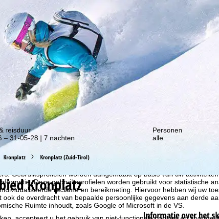
gte van onze kortingsacties!
& reisduur
Personen
 – 31-05-28 | 7 nachten
alle
Kronplatz
Kronplatz (Zuid-Tirol)
liseren, gebruiken we cookies om gebruiksinformatie te verzamelen, d
rs. Gebruiksprofielen worden aangemaakt op basis van uw activiteite
ebied
Kronplatz
formatie. Deze gebruiksprofielen worden gebruikt voor statistische ana
ndividualiseerde reclame en bereikmeting. Hiervoor hebben wij uw to
at ook de overdracht van bepaalde persoonlijke gegevens aan derde aa
ische Ruimte inhoudt, zoals Google of Microsoft in de VS.
Informatie over het s
kken, accepteert u het gebruik van niet-functionele cookies en soortgeli