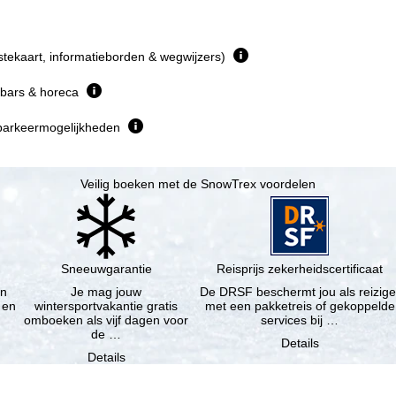
istekaart, informatieborden & wegwijzers)
 bars & horeca
parkeermogelijkheden
Veilig boeken met de SnowTrex voordelen
Sneeuwgarantie
Reisprijs zekerheidscertificaat
en
Je mag jouw
De DRSF beschermt jou als reizige
 en
wintersportvakantie gratis
met een pakketreis of gekoppelde
omboeken als vijf dagen voor
services bij …
de …
Details
Details