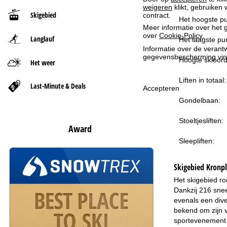
weigeren
klikt, gebruiken 
Skigebied
contract.
t
Het hoogste pu
Meer informatie over het g
over
Cookie-Policy
.
Langlauf
p
Het laagste pun
Informatie over de verantw
gegevensbescherming vin
a
Hoogte skioord
Het weer
Liften in totaal:
g
Last-Minute & Deals
Accepteren
Gondelbaan:
i
Stoeltjesliften:
n
Award
Sleepliften:
a
Skigebied
Kronpl
Het skigebied ro
Dankzij 216 snee
evenals een dive
bekend om zijn v
sportevenement v