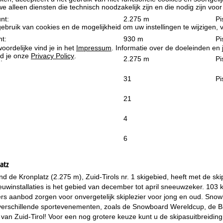
we alleen diensten die technisch noodzakelijk zijn en die nodig zijn voor
nt:
2.275 m
Pi
ebruik van cookies en de mogelijkheid om uw instellingen te wijzigen, v
t:
930 m
Pi
oordelijke vind je in het
Impressum
. Informatie over de doeleinden en
d je onze
Privacy Policy
.
:
2.275 m
Pi
31
Pi
21
4
6
atz
nd de Kronplatz (2.275 m), Zuid-Tirols nr. 1 skigebied, heeft met de sk
uwinstallaties is het gebied van december tot april sneeuwzeker. 103
rs aanbod zorgen voor onvergetelijk skiplezier voor jong en oud. Snow
erschillende sportevenementen, zoals de Snowboard Wereldcup, de Biat
an Zuid-Tirol! Voor een nog grotere keuze kunt u de skipasuitbreiding