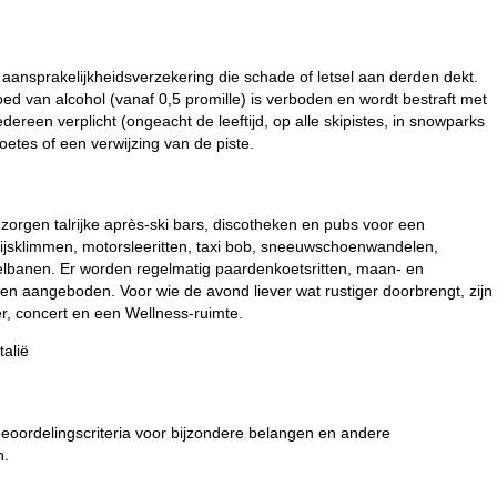
ansprakelijkheidsverzekering die schade of letsel aan derden dekt.
ed van alcohol (vanaf 0,5 promille) is verboden en wordt bestraft met
ereen verplicht (ongeacht de leeftijd, op alle skipistes, in snowparks
etes of een verwijzing van de piste.
 zorgen talrijke après-ski bars, discotheken en pubs voor een
ls ijsklimmen, motorsleeritten, taxi bob, sneeuwschoenwandelen,
delbanen. Er worden regelmatig paardenkoetsritten, maan- en
en aangeboden. Voor wie de avond liever wat rustiger doorbrengt, zijn
ter, concert en een Wellness-ruimte.
talië
 beoordelingscriteria voor bijzondere belangen en andere
n.