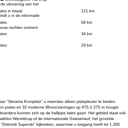
 de uitvoering van het
stes in totaal:
121 km
indt u in de informatie
stes:
58 km
 jouw rechten omtrent
stes:
34 km
stes:
29 km
ipas “Skirama Kronplatz” u meerdan alleen pisteplezier te bieden.
 km pistes en 32 moderne liftvoorzieningen op 975-2.275 m hoogte
boarders kunnen zich op de halfpipe laten gaan. Het gebied staat ook
hlon Wereldcup of de internationale Gsieserlauf, het grootste
 “Dolomiti Superski” bijboeken, waarmee u toegang heeft tot 1.200