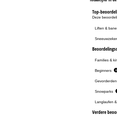
Top-beoordeli
Deze beoordeli
Liften & ban
Sneeuwzeke
Beoordelingsc
Families & k
Beginners
Gevorderden 
Snowparks
Langlaufen &
Verdere beoor