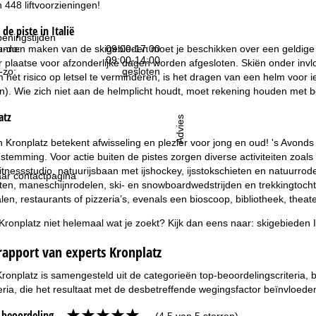
 448 liftvoorzieningen!
de piste in Italië
eningstijden
unnen maken van de skigebieden moet je beschikken over een geldige a
-do:
09:00-17:00
09:00-14:00
 plaatse voor afzonderlijke dagen worden afgesloten. Skiën onder invlo
-zo:
gesloten
het risico op letsel te verminderen, is het dragen van een helm voor ied
). Wie zich niet aan de helmplicht houdt, moet rekening houden met bo
atz
Advies
n Kronplatz betekent afwisseling en plezier voor jong en oud! 's Avonds
 stemming. Voor actie buiten de pistes zorgen diverse activiteiten zoa
tnessstudio, natuurijsbaan met ijshockey, ijsstokschieten en natuurro
ar contactpagina
ten, maneschijnrodelen, ski- en snowboardwedstrijden en trekkingtocht
alen, restaurants of pizzeria’s, evenals een bioscoop, bibliotheek, thea
 Kronplatz niet helemaal wat je zoekt? Kijk dan eens naar:
skigebieden I
rapport van experts Kronplatz
Kronplatz is samengesteld uit de categorieën top-beoordelingscriteria,
eria, die het resultaat met de desbetreffende wegingsfactor beïnvloede
e beoordeling
(4,5 van 5 sterren)