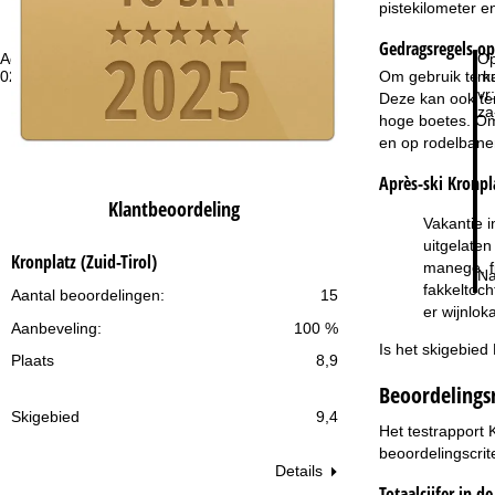
pistekilometer en
Gedragsregels op 
Advies
Op
Om gebruik te k
020 713 9190 of +4922188828373
ma
vr:
Deze kan ook ter
za
hoge boetes. Om 
en op rodelbanen
Après-ski Kronpl
Klantbeoordeling
Vakantie i
uitgelaten
Kronplatz (Zuid-Tirol)
manege, fi
Na
fakkeltoch
Aantal beoordelingen:
15
er wijnlok
Aanbeveling:
100 %
Is het skigebied
Plaats
8,9
Beoordelings
Skigebied
9,4
Het testrapport 
beoordelingscrit
Details
Totaalcijfer in d