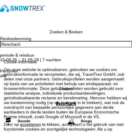
Zoeken & Boeken
Reisbestemming
periode & reisduur
10-08-26 – 31-05-28 | 7 nachten
Cookie-informatie
Om onze website te optimaliseren, gebruiken we cookies om
Personen
gebruiksinformatie te verzamelen, die wij, TravelTrex GmbH, ook
alle
delen met onze partners. Gebruiksprofielen worden aangemaakt
op basis van uw activiteiten met behulp van eindapparaat- en
browserinformatie. Deze gebruiksprofielen worden gebruikt voor
Zoeken
statistische analyse, individuele productaanbevelingen,
geïndividualiseerde reclame en bereikmeting. Hiervoor hebben wij
Reischach
uw toestemming nodig (op elk moment in te trekken), wat ook de
overdracht van bepaalde persoonlijke gegevens aan derde
aanbieders in derde landen buiten de Europese Economische
Ruimte inhoudt, zoals Google of Microsoft in de VS.
Overzicht
Skiregio
Door op
accepteren
te klikken, accepteert u het gebruik van niet-
functionele cookies en soortgelijke technologieën. Als u op