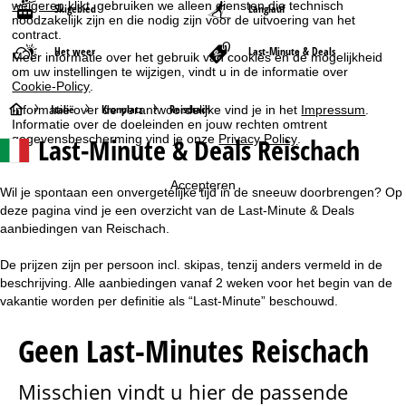
weigeren
klikt, gebruiken we alleen diensten die technisch
Skigebied
Langlauf
noodzakelijk zijn en die nodig zijn voor de uitvoering van het
contract.
Het weer
Last-Minute & Deals
Meer informatie over het gebruik van cookies en de mogelijkheid
om uw instellingen te wijzigen, vindt u in de informatie over
Cookie-Policy
.
S
Italië
Kronplatz
Reischach
Informatie over de verantwoordelijke vind je in het
Impressum
.
Informatie over de doeleinden en jouw rechten omtrent
gegevensbescherming vind je onze
Privacy Policy
.
Last-Minute & Deals Reischach
t
a
Accepteren
Wil je spontaan een onvergetelijke tijd in de sneeuw doorbrengen? Op
deze pagina vind je een overzicht van de Last-Minute & Deals
r
aanbiedingen van Reischach.
t
De prijzen zijn per persoon incl. skipas, tenzij anders vermeld in de
beschrijving. Alle aanbiedingen vanaf 2 weken voor het begin van de
p
vakantie worden per definitie als “Last-Minute” beschouwd.
a
Geen Last-Minutes Reischach
g
Misschien vindt u hier de passende
i