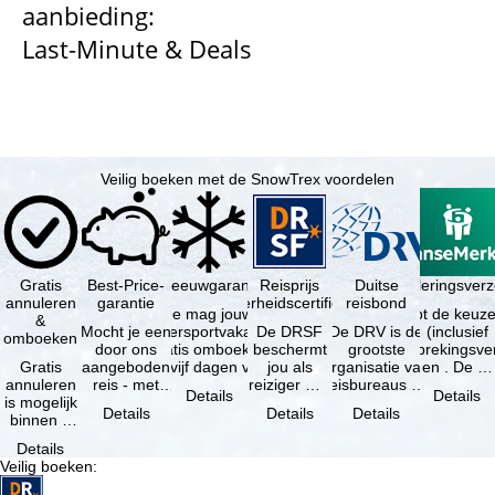
aanbieding:
Last-Minute & Deals
n
a
Veilig boeken met de SnowTrex voordelen
Gratis
Best-Price-
Sneeuwgarantie
Reisprijs
Reisannuleringsver
Duitse
annuleren
garantie
zekerheidscertificaat
reisbond
Je mag jouw
Je hebt de keuze
&
Mocht je een
wintersportvakantie
De DRSF
De DRV is de
(inclusief
omboeken
door ons
gratis omboeken
beschermt
grootste
reisonderbrekingsve
Gratis
aangeboden
als vijf dagen voor
jou als
organisatie van
en . De …
annuleren
reis - met
de …
reiziger met
reisbureaus en
Details
Details
is mogelijk
dezelfde
een
reisorganisaties
Details
Details
Details
binnen 5
beschikbaarheid
pakketreis
in Duitsland. …
dagen na
en inbegrepen
of
Details
de
…
gekoppelde
Veilig boeken
:
boeking,
services bij
als jouw
…