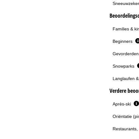
Sneeuwzeke
Beoordelingsc
Families & k
Beginners
Gevorderden 
Snowparks
Langlaufen &
Verdere beoor
Après-ski
Oriëntatie (p
Restaurants,