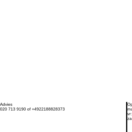
Advies
Op
020 713 9190 of +4922188828373
ma
vr:
za