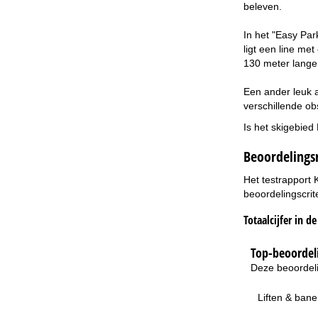
beleven.
In het "Easy Par
ligt een line me
130 meter lange
Een ander leuk a
verschillende ob
Is het skigebied
Beoordelings
Het testrapport 
beoordelingscrit
Totaalcijfer in d
Top-beoordeli
Deze beoordeli
Liften & ban