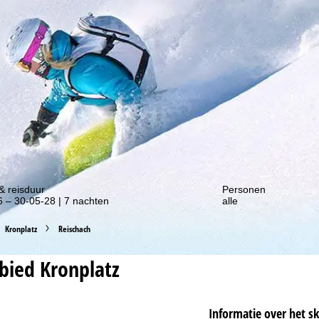
gte van onze kortingsacties!
& reisduur
Personen
 – 30-05-28 | 7 nachten
alle
Kronplatz
Reischach
ebied
Kronplatz
Informatie over het s