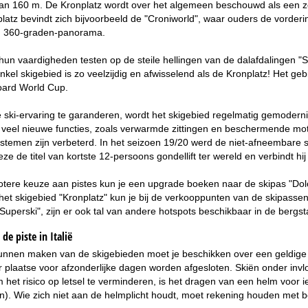
van 160 m. De Kronplatz wordt over het algemeen beschouwd als een ze
latz bevindt zich bijvoorbeeld de "Croniworld", waar ouders de vorder
g 360-graden-panorama.
un vaardigheden testen op de steile hellingen van de dalafdalingen "
nkel skigebied is zo veelzijdig en afwisselend als de Kronplatz! Het ge
oard World Cup.
ski-ervaring te garanderen, wordt het skigebied regelmatig gemodernis
 veel nieuwe functies, zoals verwarmde zittingen en beschermende moto
emen zijn verbeterd. In het seizoen 19/20 werd de niet-afneembare st
ze de titel van kortste 12-persoons gondellift ter wereld en verbindt hi
tere keuze aan pistes kun je een upgrade boeken naar de skipas "Dolom
et skigebied "Kronplatz" kun je bij de verkooppunten van de skipassen
 Superski", zijn er ook tal van andere hotspots beschikbaar in de bergst
de piste in Italië
unnen maken van de skigebieden moet je beschikken over een geldige a
 plaatse voor afzonderlijke dagen worden afgesloten. Skiën onder invlo
het risico op letsel te verminderen, is het dragen van een helm voor ied
). Wie zich niet aan de helmplicht houdt, moet rekening houden met bo