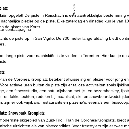
Advies
platz
iën opgelet! De piste in Reischach is een aantrekkelijke bestemming 
nachtelijke plezier op de piste. Elke zaterdag en dinsdag kun je van 19
p de pistes van Korer.
ar contactpagina
achts de piste op in San Vigilio. De 700 meter lange afdaling biedt op 
ars.
m lange piste voor nachtskiën is te vinden in Terenten. Hier kun je op 
iste.
atz
Plan de Corones/Kronplatz betekent afwisseling en plezier voor jong en 
. Voor actieve uren buiten de piste zijn er talloze activiteiten zoals 
, een fitnessstudio, een natuurijsbaan met ijs- en bezemhockey, ijss
n- en fakkeltochten, rodelen bij maanlicht, ski- en snowboardwedstrijd
, zijn er ook wijnbars, restaurants en pizzeria's, evenals een bioscoop, 
latz:
Snowpark Kronplatz
modernste skigebied van Zuid-Tirol, Plan de Corones/Kronplatz, biedt 
ische uitzichten als van pistecondities. Voor freestylers zijn er twee 