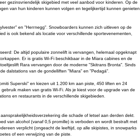
er gezinsvriendelijk skigebied met veel aanbod voor kinderen. Op de
ingen van hun kinderen kunnen volgen en tegelijkertijd kunnen genieten
Sylvester" en "Herrnegg". Snowboarders kunnen zich uitleven op de
bied is ook bekend als locatie voor verschillende sportevenementen,
eerd: De altijd populaire zonnelift is vervangen, helemaal opgeknapt
rkappen. Er is gratis Wi-Fi beschikbaar in de Miara cabines en de
oeltjeslift Rara vervangen door de moderne "Skitrans Bronta". Sinds
j de dalstations van de gondelliften "Miara" en "Pedagá".
iti Superski" en kiezen uit 1.200 km aan piste, 450 liften en 24
 gebruik maken van gratis Wi-Fi. Als je kiest voor de upgrade van de
ations en restaurants in de verschillende skigebieden.
ansprakelijkheidsverzekering die schade of letsel aan derden dekt.
ed van alcohol (vanaf 0,5 promille) is verboden en wordt bestraft met
ereen verplicht (ongeacht de leeftijd, op alle skipistes, in snowparks
etes of een verwijzing van de piste.