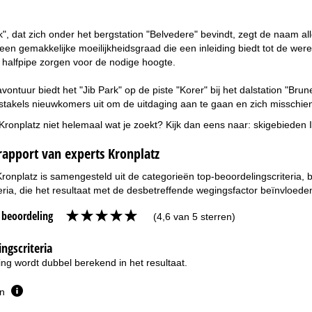
k", dat zich onder het bergstation "Belvedere" bevindt, zegt de naam 
t een gemakkelijke moeilijkheidsgraad die een inleiding biedt tot de we
 halfpipe zorgen voor de nodige hoogte.
vontuur biedt het "Jib Park" op de piste "Korer" bij het dalstation "B
stakels nieuwkomers uit om de uitdaging aan te gaan en zich misschien 
 Kronplatz niet helemaal wat je zoekt? Kijk dan eens naar:
skigebieden I
rapport van experts Kronplatz
Kronplatz is samengesteld uit de categorieën top-beoordelingscriteria,
eria, die het resultaat met de desbetreffende wegingsfactor beïnvloede
e beoordeling
(4,6 van 5 sterren)
ngscriteria
ng wordt dubbel berekend in het resultaat.
en