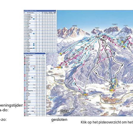
eningstijden
-do:
09:00-17:00
09:00-14:00
-zo:
gesloten
Klik op het pisteoverzicht om het