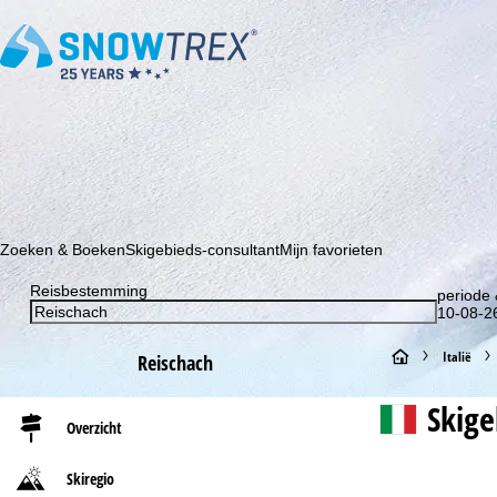
Schrijf je in voor onze nieuwsbrief en wees als eerste op de hoo
Zoeken & Boeken
Skigebieds-consultant
Mijn favorieten
Reisbestemming
periode 
10-08-26
S
Italië
Reischach
t
Skig
Overzicht
a
Skiregio
r