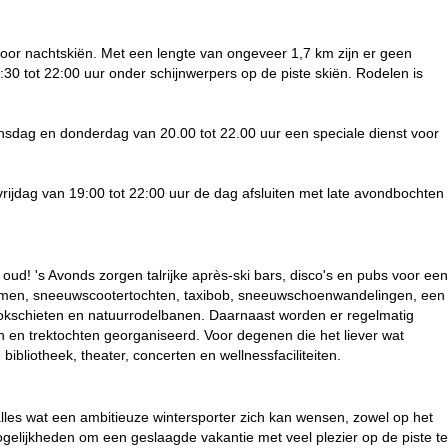
voor nachtskiën. Met een lengte van ongeveer 1,7 km zijn er geen
:30 tot 22:00 uur onder schijnwerpers op de piste skiën. Rodelen is
dinsdag en donderdag van 20.00 tot 22.00 uur een speciale dienst voor
vrijdag van 19:00 tot 22:00 uur de dag afsluiten met late avondbochten
oud! 's Avonds zorgen talrijke après-ski bars, disco's en pubs voor een
ijsklimmen, sneeuwscootertochten, taxibob, sneeuwschoenwandelingen, een
tokschieten en natuurrodelbanen. Daarnaast worden er regelmatig
en en trektochten georganiseerd. Voor degenen die het liever wat
bibliotheek, theater, concerten en wellnessfaciliteiten.
alles wat een ambitieuze wintersporter zich kan wensen, zowel op het
mogelijkheden om een geslaagde vakantie met veel plezier op de piste te