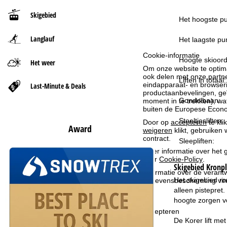
Skigebied
t
Het hoogste pu
Langlauf
p
Het laagste pun
Cookie-informatie
a
Hoogte skioord
Het weer
Om onze website te optima
ook delen met onze partne
Liften in totaal:
g
eindapparaat- en browserin
Last-Minute & Deals
productaanbevelingen, geï
Gondelbaan:
moment in te trekken), w
i
buiten de Europese Econom
Stoeltjesliften:
n
Door op
accepteren
te kli
Award
weigeren
klikt, gebruiken 
contract.
Sleepliften:
a
Meer informatie over het g
over
Cookie-Policy
.
Skigebied
Kronpl
Informatie over de verantw
Het skigebied ro
gegevensbescherming vin
alleen pistepret
hoogte zorgen vo
Accepteren
De Korer lift me