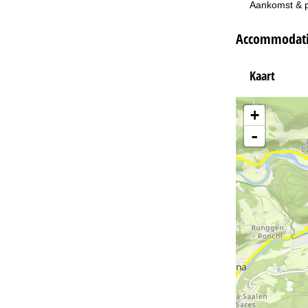
Aankomst & 
Accommodatie
Kaart
+
-