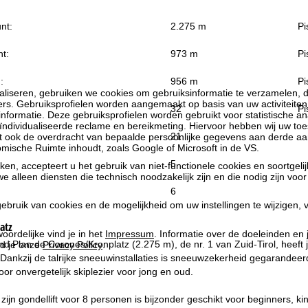
nt:
2.275 m
Pi
t:
973 m
Pi
:
956 m
Pi
liseren, gebruiken we cookies om gebruiksinformatie te verzamelen, d
rs. Gebruiksprofielen worden aangemaakt op basis van uw activiteite
32
Pi
formatie. Deze gebruiksprofielen worden gebruikt voor statistische ana
ndividualiseerde reclame en bereikmeting. Hiervoor hebben wij uw to
21
at ook de overdracht van bepaalde persoonlijke gegevens aan derde aa
ische Ruimte inhoudt, zoals Google of Microsoft in de VS.
5
kken, accepteert u het gebruik van niet-functionele cookies en soortgeli
we alleen diensten die technisch noodzakelijk zijn en die nodig zijn voor
6
ebruik van cookies en de mogelijkheid om uw instellingen te wijzigen, v
atz
oordelijke vind je in het
Impressum
. Informatie over de doeleinden en
nd Plan de Corones/Kronplatz (2.275 m), de nr. 1 van Zuid-Tirol, heeft
d je onze
Privacy Policy
.
. Dankzij de talrijke sneeuwinstallaties is sneeuwzekerheid gegarandee
or onvergetelijk skiplezier voor jong en oud.
t zijn gondellift voor 8 personen is bijzonder geschikt voor beginners,