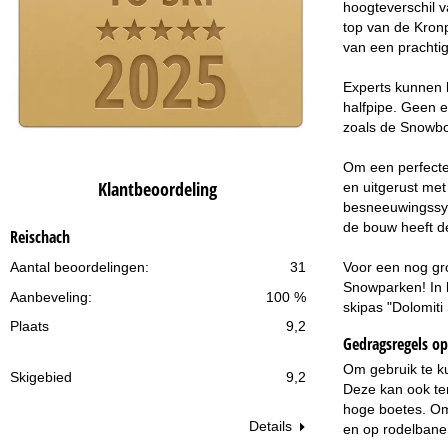
hoogteverschil 
top van de Kronp
van een prachti
Experts kunnen h
halfpipe. Geen e
zoals de Snowb
Om een perfecte 
Klantbeoordeling
en uitgerust met
besneeuwingssyst
de bouw heeft de
Reischach
Voor een nog gro
Aantal beoordelingen:
31
Snowparken! In h
Aanbeveling:
100 %
skipas "Dolomiti
Plaats
9,2
Gedragsregels op 
Om gebruik te k
Skigebied
9,2
Deze kan ook ter
hoge boetes. Om 
Details
en op rodelbanen