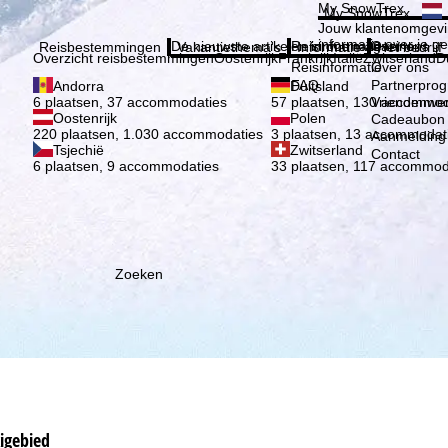
Kies 
My SnowTrex
My SnowTrex
Aanmelden
Jouw klantenomgevi
informatie over je g
De nieuwste artikelen in ons magazine
Reisinformatie
Over ons
Reisbestemmingen
Vakantiethema's
Informatie
Het bedrijf
Overzicht reisbestemmingen
Oostenrijk
Frankrijk
Italië
Zwitserland
D
Reisinformatie
Over ons
FAQ
Partnerpro
Andorra
Duitsland
Vriendenwer
6 plaatsen, 37 accommodaties
57 plaatsen, 130 accommod
Oostenrijk
Polen
Cadeaubon
220 plaatsen, 1.030 accommodaties
3 plaatsen, 13 accommodat
Aanmelding 
Tsjechië
Zwitserland
Contact
6 plaatsen, 9 accommodaties
33 plaatsen, 117 accommod
Zoeken
kigebied