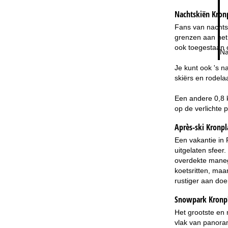
Nachtskiën
Kron
Fans van nachtsk
grenzen aan het 
ook toegestaan o
Na
Je kunt ook 's n
skiërs en rodela
Een andere 0,8 k
op de verlichte p
Après-ski Kronpl
Een vakantie in 
uitgelaten sfeer
overdekte manege
koetsritten, maa
rustiger aan doen
Snowpark Kronp
Het grootste en 
vlak van panoram