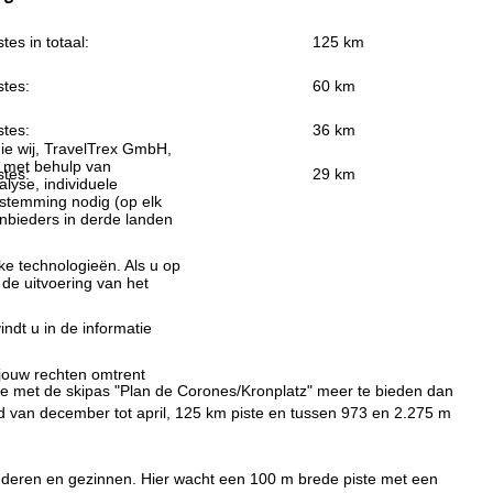
stes in totaal:
125 km
stes:
60 km
stes:
36 km
ie wij, TravelTrex GmbH,
n met behulp van
stes:
29 km
lyse, individuele
estemming nodig (op elk
nbieders in derde landen
jke technologieën. Als u op
 de uitvoering van het
indt u in de informatie
 jouw rechten omtrent
 je met de skipas "Plan de Corones/Kronplatz" meer te bieden dan
rd van december tot april, 125 km piste en tussen 973 en 2.275 m
 kinderen en gezinnen. Hier wacht een 100 m brede piste met een