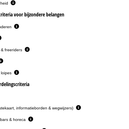
rheid
riteria voor bijzondere belangen
inderen
& freeriders
 loipes
delingscriteria
istekaart, informatieborden & wegwijzers)
 bars & horeca