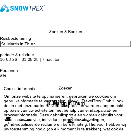
Zoeken & Boeken
Reisbestemming
periode & reisduur
10-08-26 – 31-05-28 | 7 nachten
Personen
alle
Zoeken
Cookie-informatie
Om onze website te optimaliseren, gebruiken we cookies om
gebruiksinformatie te verzamelen, die wij, TravelTrex GmbH, ook
St. Martin in Thurn
delen met onze partners. Gebruiksprofielen worden aangemaakt
op basis van uw activiteiten met behulp van eindapparaat- en
browserinformatie. Deze gebruiksprofielen worden gebruikt voor
statistische analyse, individuele productaanbevelingen,
Overzicht
Skiregio
geïndividualiseerde reclame en bereikmeting. Hiervoor hebben wij
uw toestemming nodig (op elk moment in te trekken), wat ook de