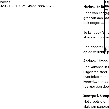
Advies
Op
020 713 9190 of +4922188828373
ma
Nachtskiën
Kron
vr:
Fans van nachtsk
za
grenzen aan het 
ook toegestaan o
Je kunt ook 's n
skiërs en rodela
Een andere 0,8 k
Na
op de verlichte p
Après-ski Kronpl
Een vakantie in 
uitgelaten sfeer
overdekte manege
koetsritten, maa
rustiger aan doen
Snowpark Kronp
Het grootste en 
vlak van panoram