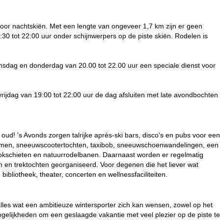
voor nachtskiën. Met een lengte van ongeveer 1,7 km zijn er geen
:30 tot 22:00 uur onder schijnwerpers op de piste skiën. Rodelen is
dinsdag en donderdag van 20.00 tot 22.00 uur een speciale dienst voor
vrijdag van 19:00 tot 22:00 uur de dag afsluiten met late avondbochten
oud! 's Avonds zorgen talrijke après-ski bars, disco's en pubs voor een
ijsklimmen, sneeuwscootertochten, taxibob, sneeuwschoenwandelingen, een
tokschieten en natuurrodelbanen. Daarnaast worden er regelmatig
en en trektochten georganiseerd. Voor degenen die het liever wat
bibliotheek, theater, concerten en wellnessfaciliteiten.
alles wat een ambitieuze wintersporter zich kan wensen, zowel op het
mogelijkheden om een geslaagde vakantie met veel plezier op de piste te