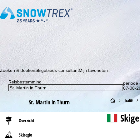
Schrijf je in voor onze nieuwsbrief en wees als eerste op de hoo
Zoeken & Boeken
Skigebieds-consultant
Mijn favorieten
Reisbestemming
periode 
07-08-26
S
Italië
St. Martin in Thurn
t
Skig
Overzicht
a
Skiregio
r