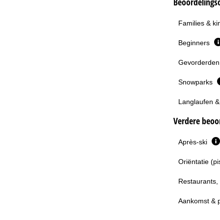
Beoordelingsc
Families & k
Beginners
Gevorderden 
Snowparks
Langlaufen &
Verdere beoor
Après-ski
Oriëntatie (p
Restaurants,
Aankomst & 