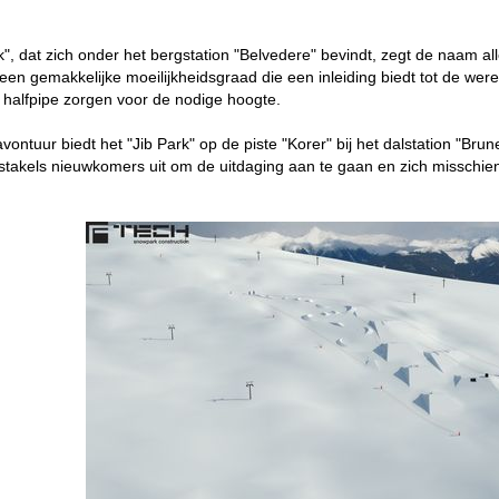
k", dat zich onder het bergstation "Belvedere" bevindt, zegt de naam 
t een gemakkelijke moeilijkheidsgraad die een inleiding biedt tot de we
 halfpipe zorgen voor de nodige hoogte.
vontuur biedt het "Jib Park" op de piste "Korer" bij het dalstation "B
stakels nieuwkomers uit om de uitdaging aan te gaan en zich misschien 