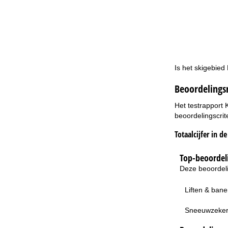
Is het skigebied
Beoordelings
Het testrapport 
beoordelingscrit
Totaalcijfer in d
Top-beoordeli
Deze beoordeli
Liften & ban
Sneeuwzeke