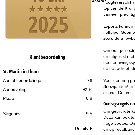
Accepteren
hoogteverschil 
top van de Kronp
van een prachti
Experts kunnen h
halfpipe. Geen e
zoals de Snowb
Om een perfecte 
Klantbeoordeling
en uitgerust met
besneeuwingssyst
de bouw heeft de
St. Martin in Thurn
Voor een nog gro
Aantal beoordelingen:
96
Snowparken! In h
Aanbeveling:
92 %
skipas "Dolomiti
Plaats
8,8
Gedragsregels op 
Om gebruik te k
Skigebied
9,5
Deze kan ook ter
hoge boetes. Om 
Details
en op rodelbanen