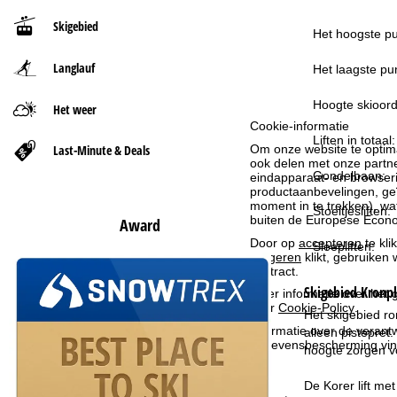
Skigebied
t
Het hoogste pu
Langlauf
p
Het laagste pun
a
Hoogte skioord
Het weer
Cookie-informatie
Liften in totaal:
g
Last-Minute & Deals
Om onze website te optima
ook delen met onze partne
Gondelbaan:
i
eindapparaat- en browserin
productaanbevelingen, geï
moment in te trekken), w
Stoeltjesliften:
n
buiten de Europese Econom
Award
Door op
accepteren
te kli
Sleepliften:
a
weigeren
klikt, gebruiken 
contract.
Skigebied
Kronpl
Meer informatie over het g
over
Cookie-Policy
.
Het skigebied ro
Informatie over de verantw
alleen pistepret
gegevensbescherming vin
hoogte zorgen vo
De Korer lift me