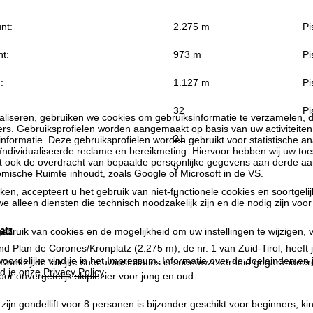
nt:
2.275 m
Pi
t:
973 m
Pi
:
1.127 m
Pi
32
Pi
liseren, gebruiken we cookies om gebruiksinformatie te verzamelen, d
rs. Gebruiksprofielen worden aangemaakt op basis van uw activiteite
21
formatie. Deze gebruiksprofielen worden gebruikt voor statistische ana
ndividualiseerde reclame en bereikmeting. Hiervoor hebben wij uw to
at ook de overdracht van bepaalde persoonlijke gegevens aan derde aa
5
ische Ruimte inhoudt, zoals Google of Microsoft in de VS.
kken, accepteert u het gebruik van niet-functionele cookies en soortgeli
6
we alleen diensten die technisch noodzakelijk zijn en die nodig zijn voor
atz
ebruik van cookies en de mogelijkheid om uw instellingen te wijzigen, v
nd Plan de Corones/Kronplatz (2.275 m), de nr. 1 van Zuid-Tirol, heeft
oordelijke vind je in het
Impressum
. Informatie over de doeleinden en
. Dankzij de talrijke sneeuwinstallaties is sneeuwzekerheid gegarandee
d je onze
Privacy Policy
.
or onvergetelijk skiplezier voor jong en oud.
t zijn gondellift voor 8 personen is bijzonder geschikt voor beginners,