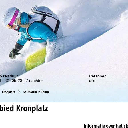
gte van onze kortingsacties!
& reisduur
Personen
 – 31-05-28 | 7 nachten
alle
Kronplatz
St. Martin in Thurn
ebied
Kronplatz
Informatie over het s