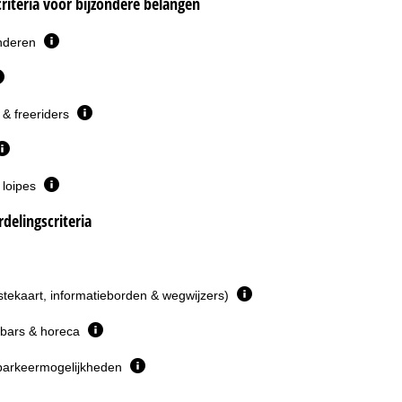
riteria voor bijzondere belangen
inderen
& freeriders
 loipes
delingscriteria
istekaart, informatieborden & wegwijzers)
 bars & horeca
parkeermogelijkheden