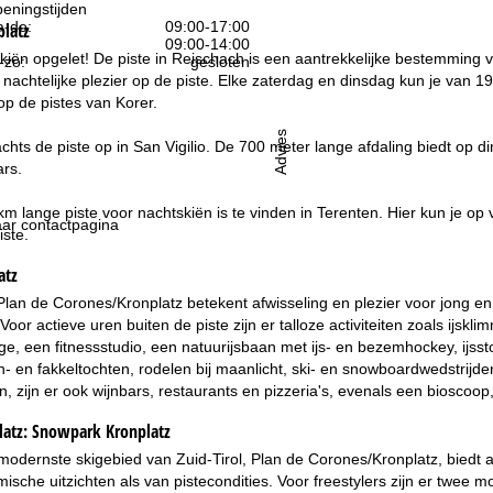
eningstijden
-do:
09:00-17:00
platz
09:00-14:00
iën opgelet! De piste in Reischach is een aantrekkelijke bestemming 
-zo:
gesloten
nachtelijke plezier op de piste. Elke zaterdag en dinsdag kun je van 19
p de pistes van Korer.
Advies
achts de piste op in San Vigilio. De 700 meter lange afdaling biedt op 
ars.
m lange piste voor nachtskiën is te vinden in Terenten. Hier kun je op 
ar contactpagina
iste.
atz
Plan de Corones/Kronplatz betekent afwisseling en plezier voor jong en 
. Voor actieve uren buiten de piste zijn er talloze activiteiten zoals 
, een fitnessstudio, een natuurijsbaan met ijs- en bezemhockey, ijss
n- en fakkeltochten, rodelen bij maanlicht, ski- en snowboardwedstrijd
, zijn er ook wijnbars, restaurants en pizzeria's, evenals een bioscoop, 
latz:
Snowpark Kronplatz
modernste skigebied van Zuid-Tirol, Plan de Corones/Kronplatz, biedt 
ische uitzichten als van pistecondities. Voor freestylers zijn er twee 