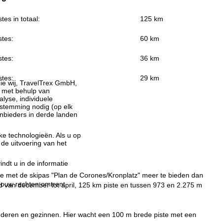
stes in totaal:
125 km
stes:
60 km
stes:
36 km
stes:
29 km
ie wij, TravelTrex GmbH,
n met behulp van
lyse, individuele
estemming nodig (op elk
nbieders in derde landen
jke technologieën. Als u op
 de uitvoering van het
indt u in de informatie
 je met de skipas "Plan de Corones/Kronplatz" meer te bieden dan
 jouw rechten omtrent
rd van december tot april, 125 km piste en tussen 973 en 2.275 m
 kinderen en gezinnen. Hier wacht een 100 m brede piste met een