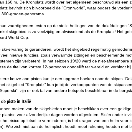
van 160 m. De Kronplatz wordt over het algemeen beschouwd als een ze
latz bevindt zich bijvoorbeeld de "Croniworld", waar ouders de vorder
g 360-graden-panorama.
un vaardigheden testen op de steile hellingen van de dalafdalingen "
nkel skigebied is zo veelzijdig en afwisselend als de Kronplatz! Het ge
oard World Cup.
ski-ervaring te garanderen, wordt het skigebied regelmatig gemodernis
 veel nieuwe functies, zoals verwarmde zittingen en beschermende moto
emen zijn verbeterd. In het seizoen 19/20 werd de niet-afneembare st
ze de titel van kortste 12-persoons gondellift ter wereld en verbindt hi
tere keuze aan pistes kun je een upgrade boeken naar de skipas "Dolom
et skigebied "Kronplatz" kun je bij de verkooppunten van de skipassen
 Superski", zijn er ook tal van andere hotspots beschikbaar in de bergst
de piste in Italië
unnen maken van de skigebieden moet je beschikken over een geldige a
 plaatse voor afzonderlijke dagen worden afgesloten. Skiën onder invlo
het risico op letsel te verminderen, is het dragen van een helm voor ied
). Wie zich niet aan de helmplicht houdt, moet rekening houden met bo