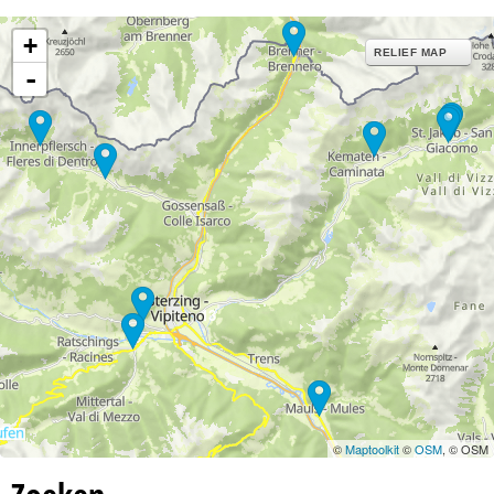
+
RELIEF MAP
-
13
©
Maptoolkit
©
OSM
, © OSM