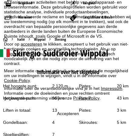
op basis van uw activiteiten met behulp van eindapparaat- en
Skigebied
Langlauf
browserinformatie. Deze gebruiksprofielen worden gebruikt voor
statistische analyse, individuele productaanbevelingen,
geïndividualiseerde reclame en bereikmeting. Hiervoor hebben wij
Het weer
Last-Minute & Deals
uw toestemming nodig (op elk moment in te trekken), wat ook de
overdracht van bepaalde persoonlijke gegevens aan derde
aanbieders in derde landen buiten de Europese Economische
Ruimte inhoudt, zoals Google of Microsoft in de VS.
S
Italië
Wipptal
Sterzing
Door op
accepteren
te klikken, accepteert u het gebruik van niet-
functionele cookies en soortgelijke technologieën. Als u op
Skiregio Südtiroler Wipptal
t
weigeren
klikt, gebruiken we alleen diensten die technisch
noodzakelijk zijn en die nodig zijn voor de uitvoering van het
contract.
a
Informatie over het skigebied
Meer informatie over het gebruik van cookies en de mogelijkheid
om uw instellingen te wijzigen, vindt u in de informatie over
r
Cookie-Policy
.
Het hoogste punt:
2.120 m
Pistes:
20 km
Informatie over de verantwoordelijke vind je in het
Impressum
.
t
Informatie over de doeleinden en jouw rechten omtrent
Het laagste punt:
960 m
Pistes:
43 km
gegevensbescherming vind je onze
Privacy Policy
.
p
Liften in totaal:
13
Pistes:
3 km
a
Accepteren
Gondelbaan:
4
Skiroutes:
5 km
g
Stoeltjesliften:
7