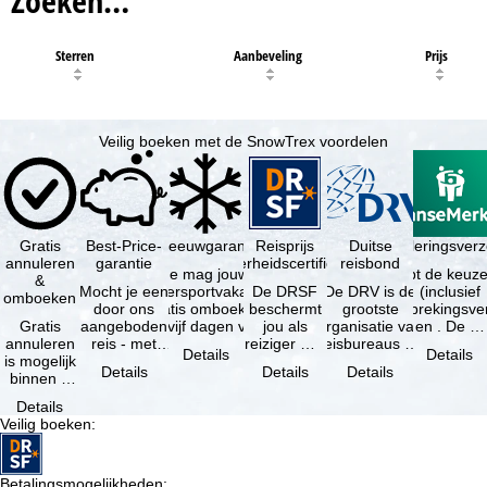
Zoeken…
Sterren
Aanbeveling
Prijs
Veilig boeken met de SnowTrex voordelen
Gratis
Best-Price-
Sneeuwgarantie
Reisprijs
Reisannuleringsver
Duitse
annuleren
garantie
zekerheidscertificaat
reisbond
Je mag jouw
Je hebt de keuze
&
Mocht je een
wintersportvakantie
De DRSF
De DRV is de
(inclusief
omboeken
door ons
gratis omboeken
beschermt
grootste
reisonderbrekingsve
Gratis
aangeboden
als vijf dagen voor
jou als
organisatie van
en . De …
annuleren
reis - met
de …
reiziger met
reisbureaus en
Details
Details
is mogelijk
dezelfde
een
reisorganisaties
Details
Details
Details
binnen 5
beschikbaarheid
pakketreis
in Duitsland. …
dagen na
en inbegrepen
of
Details
de
…
gekoppelde
Veilig boeken
:
boeking,
services bij
als jouw
…
vakantie …
Betalingsmogelijkheden
: