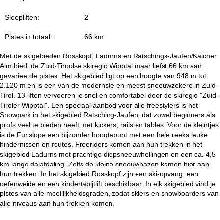
i
Sleepliften:
2
n
Pistes in totaal:
66 km
a
Met de skigebieden Rosskopf, Ladurns en Ratschings-Jaufen/Kalcher
Alm biedt de Zuid-Tiroolse skiregio Wipptal maar liefst 66 km aan
gevarieerde pistes. Het skigebied ligt op een hoogte van 948 m tot
2.120 m en is een van de modernste en meest sneeuwzekere in Zuid-
Tirol. 13 liften vervoeren je snel en comfortabel door de skiregio "Zuid-
Tiroler Wipptal". Een speciaal aanbod voor alle freestylers is het
Snowpark in het skigebied Ratsching-Jaufen, dat zowel beginners als
profs veel te bieden heeft met kickers, rails en tables. Voor de kleintjes
is de Funslope een bijzonder hoogtepunt met een hele reeks leuke
hindernissen en routes. Freeriders komen aan hun trekken in het
skigebied Ladurns met prachtige diepsneeuwhellingen en een ca. 4,5
km lange dalafdaling. Zelfs de kleine sneeuwhazen komen hier aan
hun trekken. In het skigebied Rosskopf zijn een ski-opvang, een
oefenweide en een kindertapijtlift beschikbaar. In elk skigebied vind je
pistes van alle moeilijkheidsgraden, zodat skiërs en snowboarders van
alle niveaus aan hun trekken komen.