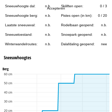
i
Sneeuwhoogte dal:
n.b.
Skiliften open:
0 / 3
Accepteren
n
Sneeuwhoogte berg:
n.b.
Pistes open (in km):
0 / 20
a
Laatste sneeuwval:
n.b.
Rodelbaan geopend:
n.b.
Sneeuwtoestand:
n.b.
Snowpark geopend:
n.b.
Winterwandelroutes:
n.b.
Dalafdaling geopend:
nee
Sneeuwhoogtes
Berg
60 cm
50 cm
40 cm
30 cm
20 cm