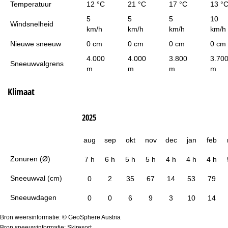
Temperatuur
12 °C
21 °C
17 °C
13 °
5
5
5
10
Windsnelheid
km/h
km/h
km/h
km/h
Nieuwe sneeuw
0 cm
0 cm
0 cm
0 cm
4.000
4.000
3.800
3.70
Sneeuwvalgrens
m
m
m
m
Klimaat
2025
aug
sep
okt
nov
dec
jan
feb
Zonuren (Ø)
7 h
6 h
5 h
5 h
4 h
4 h
4 h
Sneeuwval (cm)
0
2
35
67
14
53
79
Sneeuwdagen
0
0
6
9
3
10
14
Bron weersinformatie: © GeoSphere Austria
Bron sneeuwinformatie: Skiresort