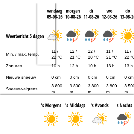
vandaag
morgen
di
wo
do
09-08-26
10-08-26
11-08-26
12-08-26
13-08-2
Weerbericht 5 dagen
11 /
12 /
12 /
11 /
11 /
Min. / max. temp.
22 °C
21 °C
20 °C
21 °C
22 °
Zonuren
10 h
12 h
10 h
13 h
13 h
Nieuwe sneeuw
0 cm
0 cm
0 cm
0 cm
0 cm
3.800
3.800
3.800
3.800
3.50
Sneeuwvalgrens
m
m
m
m
m
's Morgens
's Middags
's Avonds
's Nachts