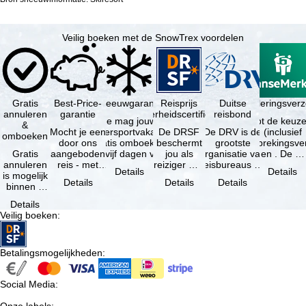
Veilig boeken met de SnowTrex voordelen
Gratis
Best-Price-
Sneeuwgarantie
Reisprijs
Reisannuleringsver
Duitse
annuleren
garantie
zekerheidscertificaat
reisbond
Je mag jouw
Je hebt de keuze
&
Mocht je een
wintersportvakantie
De DRSF
De DRV is de
(inclusief
omboeken
door ons
gratis omboeken
beschermt
grootste
reisonderbrekingsve
Gratis
aangeboden
als vijf dagen voor
jou als
organisatie van
en . De …
annuleren
reis - met
de …
reiziger met
reisbureaus en
Details
Details
is mogelijk
dezelfde
een
reisorganisaties
Details
Details
Details
binnen 5
beschikbaarheid
pakketreis
in Duitsland. …
dagen na
en inbegrepen
of
Details
de
…
gekoppelde
Veilig boeken
:
boeking,
services bij
als jouw
…
vakantie …
Betalingsmogelijkheden
:
Social Media
: