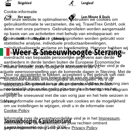
Skigebied
Langlauf
Cookie-informatie
Het weer
Last-Minute & Deals
Om onze website te optimaliseren, gebruiken we cookies om
gebruiksinformatie te verzamelen, die wij, TravelTrex GmbH, ook
delen met onze partners. Gebruiksprofielen worden aangemaakt
op basis van uw activiteiten met behulp van eindapparaat- en
S
Italië
Wipptal
Sterzing
browserinformatie. Deze gebruiksprofielen worden gebruikt voor
statistische analyse, individuele productaanbevelingen,
geïndividualiseerde reclame en bereikmeting. Hiervoor hebben wij
Weer & Sneeuwhoogte Sterzing
t
uw toestemming nodig (op elk moment in te trekken), wat ook de
overdracht van bepaalde persoonlijke gegevens aan derde
aanbieders in derde landen buiten de Europese Economische
a
Zoek je informatie over de actuele sneeuwconditie? Hier vind je de
Ruimte inhoudt, zoals Google of Microsoft in de VS.
actuele weersvoorspelling van de komende dagen in Sterzing. Met de
r
Door op
accepteren
te klikken, accepteert u het gebruik van niet-
webcams krijg je een nog betere indruk van de situatie op de
functionele cookies en soortgelijke technologieën. Als u op
bestemming. Daarnaast kun je de geopende skiliften in Sterzing zien
weigeren
klikt, gebruiken we alleen diensten die technisch
t
noodzakelijk zijn en die nodig zijn voor de uitvoering van het
en de actuele sneeuwhoogtes op de berg en in het dal. Het diagram
contract.
vergelijkt de sneeuwval met die van vorig jaar en het hele seizoen in
p
Meer informatie over het gebruik van cookies en de mogelijkheid
Sterzing.
om uw instellingen te wijzigen, vindt u in de informatie over
Cookie-Policy
.
a
Informatie over de verantwoordelijke vind je in het
Impressum
.
Sneeuwhoogtes & pistetoestand
Informatie over de doeleinden en jouw rechten omtrent
g
Laatst bijgewerkt op: 01-08-2026
gegevensbescherming vind je onze
Privacy Policy
.