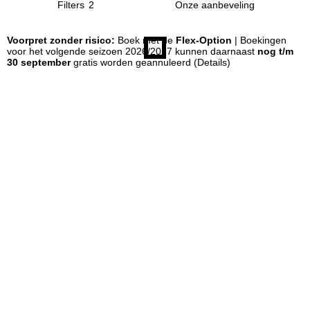
Filters
2
n
Voorpret zonder risico:
Boek met de
Flex-Option
| Boekingen
voor het volgende seizoen 2026/2027 kunnen daarnaast
nog t/m
a
30 september
gratis worden geannuleerd
(Details)