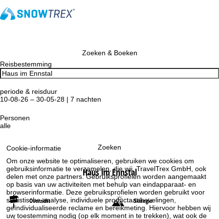
Zoeken & Boeken
Reisbestemming
periode & reisduur
10-08-26 – 30-05-28 | 7 nachten
Personen
alle
Zoeken
Cookie-informatie
Om onze website te optimaliseren, gebruiken we cookies om
gebruiksinformatie te verzamelen, die wij, TravelTrex GmbH, ook
Haus im Ennstal
delen met onze partners. Gebruiksprofielen worden aangemaakt
op basis van uw activiteiten met behulp van eindapparaat- en
browserinformatie. Deze gebruiksprofielen worden gebruikt voor
statistische analyse, individuele productaanbevelingen,
Overzicht
Skiregio
geïndividualiseerde reclame en bereikmeting. Hiervoor hebben wij
uw toestemming nodig (op elk moment in te trekken), wat ook de