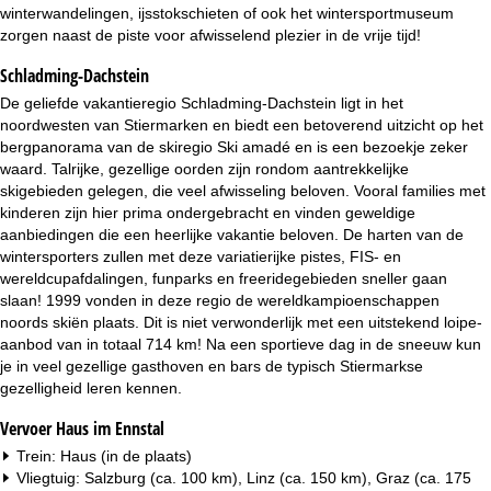
i
winterwandelingen, ijsstokschieten of ook het wintersportmuseum
zorgen naast de piste voor afwisselend plezier in de vrije tijd!
n
Schladming-Dachstein
a
De geliefde vakantieregio Schladming-Dachstein ligt in het
noordwesten van Stiermarken en biedt een betoverend uitzicht op het
bergpanorama van de skiregio Ski amadé en is een bezoekje zeker
waard. Talrijke, gezellige oorden zijn rondom aantrekkelijke
skigebieden gelegen, die veel afwisseling beloven. Vooral families met
kinderen zijn hier prima ondergebracht en vinden geweldige
aanbiedingen die een heerlijke vakantie beloven. De harten van de
wintersporters zullen met deze variatierijke pistes, FIS- en
wereldcupafdalingen, funparks en freeridegebieden sneller gaan
slaan! 1999 vonden in deze regio de wereldkampioenschappen
noords skiën plaats. Dit is niet verwonderlijk met een uitstekend loipe-
aanbod van in totaal 714 km! Na een sportieve dag in de sneeuw kun
je in veel gezellige gasthoven en bars de typisch Stiermarkse
gezelligheid leren kennen.
Vervoer Haus im Ennstal
Trein: Haus (in de plaats)
Vliegtuig: Salzburg (ca. 100 km), Linz (ca. 150 km), Graz (ca. 175