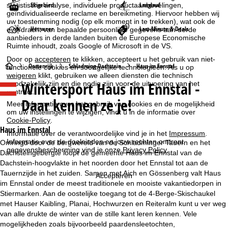
Skigebied
Langlauf
statistische analyse, individuele productaanbevelingen,
geïndividualiseerde reclame en bereikmeting. Hiervoor hebben wij
uw toestemming nodig (op elk moment in te trekken), wat ook de
Het weer
Last-Minute & Deals
overdracht van bepaalde persoonlijke gegevens aan derde
aanbieders in derde landen buiten de Europese Economische
Ruimte inhoudt, zoals Google of Microsoft in de VS.
Door op
accepteren
te klikken, accepteert u het gebruik van niet-
S
Oostenrijk
Schladming-Dachstein
Haus im Ennstal
functionele cookies en soortgelijke technologieën. Als u op
weigeren
klikt, gebruiken we alleen diensten die technisch
Wintersport
Haus im Ennstal -
noodzakelijk zijn en die nodig zijn voor de uitvoering van het
t
contract.
Daar kennen ze je!
Meer informatie over het gebruik van cookies en de mogelijkheid
a
om uw instellingen te wijzigen, vindt u in de informatie over
Cookie-Policy
.
r
Haus im Ennstal
Informatie over de verantwoordelijke vind je in het
Impressum
.
Informatie over de doeleinden en jouw rechten omtrent
Omringd door de bergwereld van de Schladminger Tauern en het
t
gegevensbescherming vind je onze
Privacy Policy
.
Dachsteingebergte loopt de gemeente Haus im Ennstal van de
Dachstein-hoogvlakte in het noorden door het Ennstal tot aan de
p
Tauernzijde in het zuiden. Samen met Aich en Gössenberg valt Haus
Accepteren
im Ennstal onder de meest traditionele en mooiste vakantiedorpen in
a
Stiermarken. Aan de oostelijke toegang tot de 4-Berge-Skischaukel
met Hauser Kaibling, Planai, Hochwurzen en Reiteralm kunt u ver weg
g
van alle drukte de winter van de stille kant leren kennen. Vele
mogelijkheden zoals bijvoorbeeld paardensleetochten,