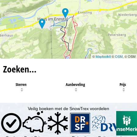
©
Maptoolkit
©
OSM
, © OSM
Zoeken…
Sterren
Aanbeveling
Prijs
Veilig boeken met de SnowTrex voordelen