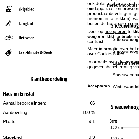
ook delen met onze partne
sneeuwhoogtes op
eindapparaat- en browserin
Skigebied
t
productaanbevelingen, geï
moment in te trekken), w
Langlauf
buiten de Europese Econom
p
Sneeuwhoogt
Door op
accepteren
te kli
weigeren
klikt, gebruiken 
a
Het weer
Sneeuwhoogt
contract.
Meer informatie over het g
g
Sneeuwhoogt
Last-Minute & Deals
over
Cookie-Policy
.
Informatie over de verantw
i
Laatste snee
gegevensbescherming vin
n
Sneeuwtoest
Klantbeoordeling
Accepteren
Winterwandel
a
Haus im Ennstal
Aantal beoordelingen:
66
Sneeuwhoog
Aanbeveling:
100 %
Berg
Plaats
9,1
120 cm
Skigebied
9,3
100 cm