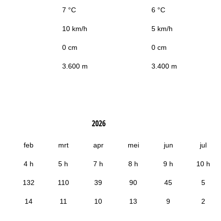
7 °C
6 °C
10 km/h
5 km/h
0 cm
0 cm
3.600 m
3.400 m
2026
feb
mrt
apr
mei
jun
jul
4 h
5 h
7 h
8 h
9 h
10 h
132
110
39
90
45
5
14
11
10
13
9
2