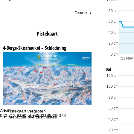
80 cm
Details
60 cm
Pistekaart
40 cm
20 cm
4-Berge-Skischaukel – Schladming
0 cm
23 Nov
Dal
120 cm
100 cm
80 cm
60 cm
Advies
Op
Pistekaart vergroten
020 713 9190 of +4922188828373
ma
Interactief overzicht pistes
40 cm
vr:
za
20 cm