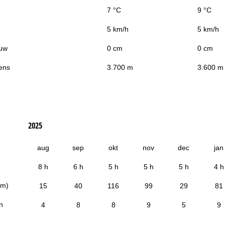
7 °C
9 °C
5 km/h
5 km/h
uw
0 cm
0 cm
ens
3.700 m
3.600 m
2025
aug
sep
okt
nov
dec
jan
8 h
6 h
5 h
5 h
5 h
4 h
cm)
15
40
116
99
29
81
n
4
8
8
9
5
9