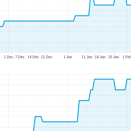
1 Dec
7 Dec
14 Dec
21 Dec
1 Jan
11 Jan
18 Jan
25 Jan
1 Fe
eningstijden
-do:
09:00-17:00
09:00-14:00
-zo:
gesloten