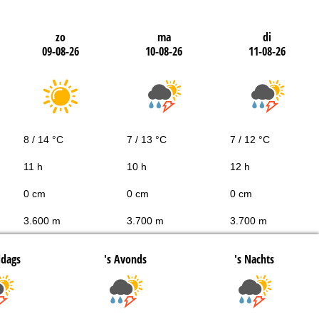
zo
ma
di
09-08-26
10-08-26
11-08-26
8 / 14 °C
7 / 13 °C
7 / 12 °C
11 h
10 h
12 h
0 cm
0 cm
0 cm
3.600 m
3.700 m
3.700 m
ddags
's Avonds
's Nachts