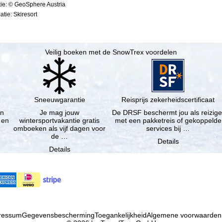
ie: © GeoSphere Austria
tie: Skiresort
Veilig boeken met de SnowTrex voordelen
Sneeuwgarantie
Reisprijs zekerheidscertificaat
en
Je mag jouw
De DRSF beschermt jou als reizige
 en
wintersportvakantie gratis
met een pakketreis of gekoppelde
omboeken als vijf dagen voor
services bij …
de …
Details
Details
ressum
Gegevensbescherming
Toegankelijkheid
Algemene voorwaarden