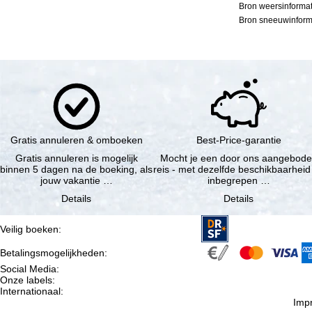
Bron weersinformat
Bron sneeuwinforma
Gratis annuleren & omboeken
Best-Price-garantie
Gratis annuleren is mogelijk
Mocht je een door ons aangebod
binnen 5 dagen na de boeking, als
reis - met dezelfde beschikbaarheid
jouw vakantie …
inbegrepen …
Details
Details
Veilig boeken
:
Betalingsmogelijkheden
:
Social Media
:
Onze labels
:
Internationaal
:
Imp