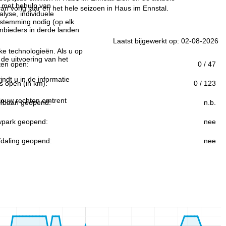
n met behulp van
n vorig jaar en het hele seizoen in Haus im Ennstal.
lyse, individuele
estemming nodig (op elk
nbieders in derde landen
Laatst bijgewerkt op: 02-08-2026
jke technologieën. Als u op
 de uitvoering van het
ften open:
0 / 47
indt u in de informatie
s open (in km):
0 / 123
 jouw rechten omtrent
lbaan geopend:
n.b.
park geopend:
nee
fdaling geopend:
nee