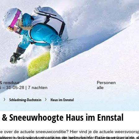
gte van onze kortingsacties!
& reisduur
Personen
 – 31-05-28 | 7 nachten
alle
Schladming-Dachstein
Haus im Ennstal
 & Sneeuwhoogte Haus im Ennstal
tie over de actuele sneeuwconditie? Hier vind je de actuele weersvoo
liseren, gebruiken we cookies om gebruiksinformatie te verzamelen, d
 betere indruk van de situatie op de bestemming. Daarnaast kun je de g