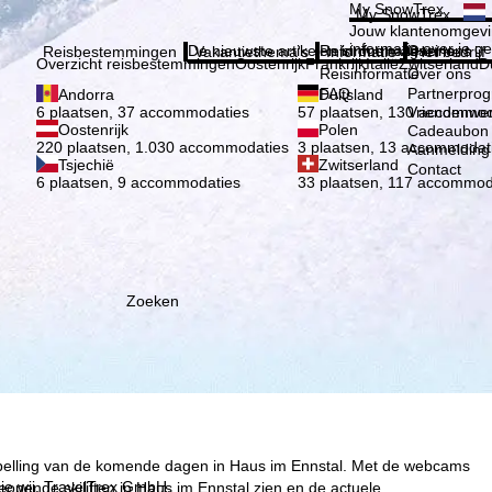
Kies 
My SnowTrex
My SnowTrex
Aanmelden
Jouw klantenomgevi
informatie over je g
De nieuwste artikelen in ons magazine
Reisinformatie
Over ons
Reisbestemmingen
Vakantiethema's
Informatie
Het bedrijf
Overzicht reisbestemmingen
Oostenrijk
Frankrijk
Italië
Zwitserland
D
Reisinformatie
Over ons
FAQ
Partnerpro
Andorra
Duitsland
Vriendenwer
6 plaatsen, 37 accommodaties
57 plaatsen, 130 accommod
Oostenrijk
Polen
Cadeaubon
220 plaatsen, 1.030 accommodaties
3 plaatsen, 13 accommodat
Aanmelding 
Tsjechië
Zwitserland
Contact
6 plaatsen, 9 accommodaties
33 plaatsen, 117 accommod
Zoeken
rspelling van de komende dagen in Haus im Ennstal. Met de webcams
ie wij, TravelTrex GmbH,
eopende skiliften in Haus im Ennstal zien en de actuele