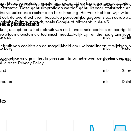
rs. Gebruiksprofielen worden aangemaakt op basis van uw activiteite
 de berg en in het dal. Het diagram vergelijkt de sneeuwval met die va
formatie. Deze gebruiksprofielen worden gebruikt voor statistische ana
ndividualiseerde reclame en bereikmeting. Hiervoor hebben wij uw to
at ook de overdracht van bepaalde persoonlijke gegevens aan derde aa
ische Ruimte inhoudt, zoals Google of Microsoft in de VS.
es & pistetoestand
kken, accepteert u het gebruik van niet-functionele cookies en soortgeli
we alleen diensten die technisch noodzakelijk zijn en die nodig zijn voor
e dal:
n.b.
Skili
ebruik van cookies en de mogelijkheid om uw instellingen te wijzigen, v
e berg:
n.b.
Piste
oordelijke vind je in het
Impressum
. Informatie over de doeleinden en
uwval:
n.b.
Rode
d je onze
Privacy Policy
.
and:
n.b.
Snow
routes:
n.b.
Dala
tes