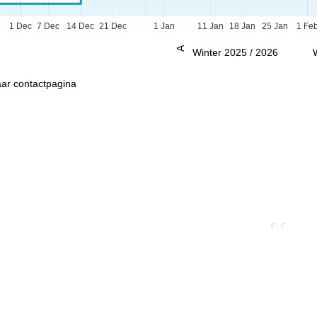
1 Dec
7 Dec
14 Dec
21 Dec
1 Jan
11 Jan
18 Jan
25 Jan
1 Fe
Advies
Winter 2025 / 2026
ar contactpagina