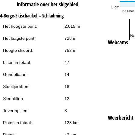
Informatie over het skigebied
0 cm
23 Nov
4-Berge-Skischaukel – Schladming
Het hoogste punt:
2.015 m
Na
Het laagste punt:
728 m
Webcams
Hoogte skioord:
752 m
Liften in totaal:
47
Gondelbaan:
14
Stoeltjesliften:
18
Sleepliften:
12
Tovertapijten:
3
Weerbericht
Pistes in totaal:
123 km
Pistes:
47 km