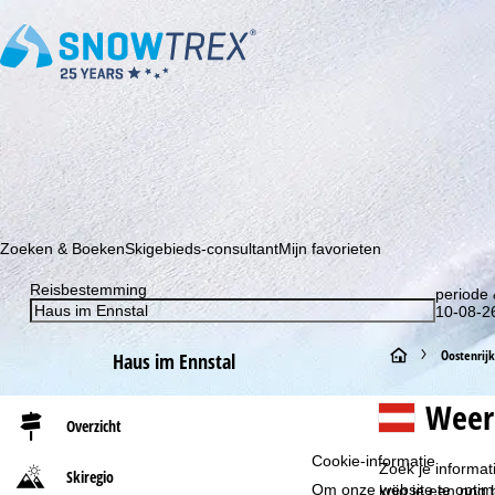
Schrijf je in voor onze nieuwsbrief en wees als eerste op de hoo
Zoeken & Boeken
Skigebieds-consultant
Mijn favorieten
Reisbestemming
periode 
10-08-26
S
Oostenrijk
Haus im Ennstal
t
Weer
Overzicht
a
Cookie-informatie
Zoek je informa
Skiregio
r
Om onze website te optima
krijg je een nog