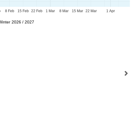
b
8 Feb
15 Feb
22 Feb
1 Mar
8 Mar
15 Mar
22 Mar
1 Apr
Winter 2026 / 2027