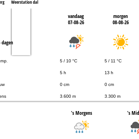
erg
Weerstation dal
vandaag
morgen
07-08-26
08-08-26
5 dagen
emp.
5 / 10 °C
5 / 11 °C
5 h
13 h
uw
0 cm
0 cm
ens
3.600 m
3.300 m
's Morgens
's Mi